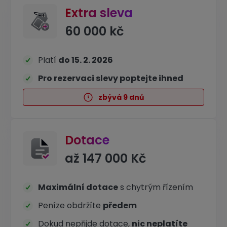
Extra sleva
60 000 kč
Platí
do 15. 2. 2026
Pro rezervaci slevy poptejte ihned
zbývá 9 dnů
Dotace
až 147 000 Kč
Maximální dotace
s chytrým řízením
Peníze obdržíte
předem
Dokud nepřijde dotace,
nic neplatíte