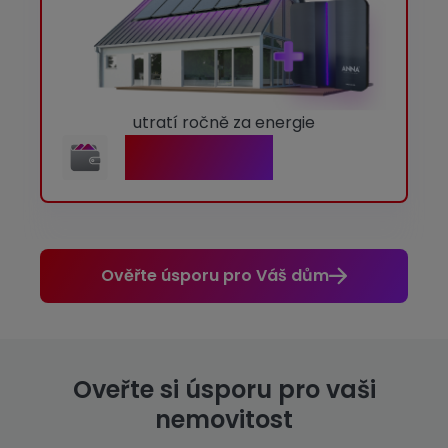
utratí ročně za energie
16 936 Kč
Ověřte úsporu pro Váš dům
Oveřte si úsporu pro vaši
nemovitost