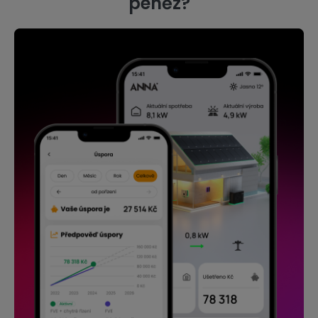
peněz?