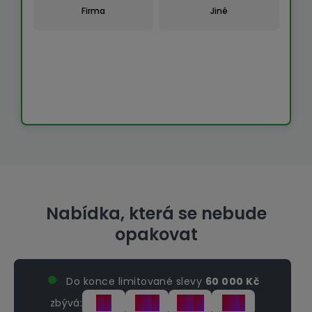
Firma
Jiné
Nabídka, která se nebude
opakovat
Do konce limitované slevy
60 000 Kč
9
09
07
42
zbývá:
d
h
m
s