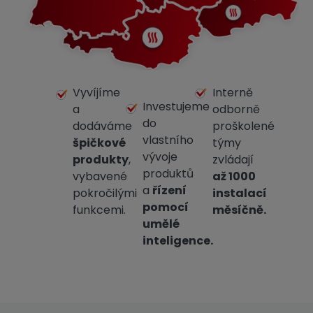
Vyvíjíme
Interně
Investujeme
a
odborně
do
dodáváme
proškolené
vlastního
špičkové
týmy
vývoje
produkty
,
zvládají
produktů
vybavené
až 1000
a
řízení
pokročilými
instalací
pomocí
funkcemi.
měsíčně.
umělé
inteligence.