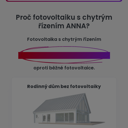
Proč fotovoltaiku s chytrým
řízením ANNA?
Fotovoltaika s chytrým řízením
ANNA sníží náklady až o 12 926 Kč
oproti běžné fotovoltaice.
Rodinný dům bez fotovoltaiky