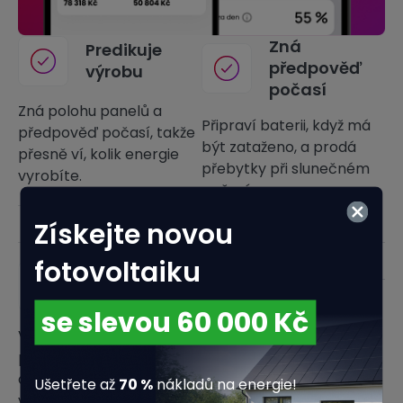
Zná
Predikuje
předpověď
výrobu
počasí
Zná polohu panelů a
Připraví baterii, když má
předpověď počasí, takže
být zataženo, a prodá
přesně ví, kolik energie
přebytky při slunečném
vyrobíte.
počasí.
Získejte novou
28% Vyplněno
fotovoltaiku
Chytře
obchoduje
Efektivní řídí
se slevou 60 000 Kč
Kolik osob žije ve vaší
spotřebu
Výhodně kupuje a
domácnosti?
prodává energii podle
Analyzuje vaši spotřebu a
aktuálních cen, aby vám
Ušetřete až
70 %
nákladů na energie!
zajistí dostatek levné
vydělala víc.