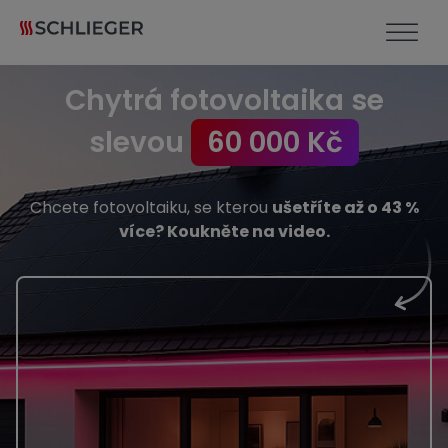
Chytrá fotovoltaika se
slevou
60 000 Kč
Chcete fotovoltaiku, se kterou
ušetříte až o 43 %
více? Koukněte na video.