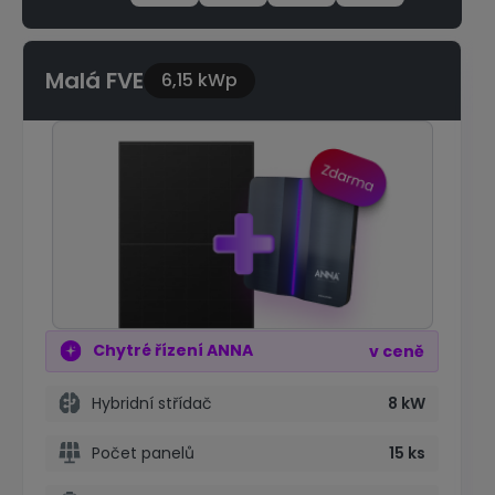
Malá FVE
6,15 kWp
Chytré řízení ANNA
v ceně
Hybridní střídač
8 kW
Počet panelů
15 ks