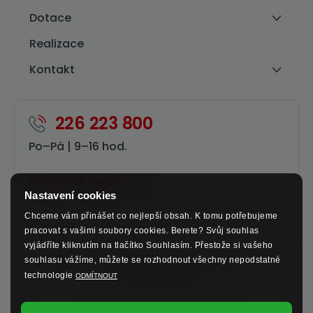
Dotace
Realizace
Kontakt
226 223 800
Po–⁠Pá | 9–⁠16 hod.
info@schlieger.cz
Nastavení cookies
Chceme vám přinášet co nejlepší obsah. K tomu potřebujeme
pracovat s vašimi soubory cookies. Berete? Svůj souhlas
vyjádříte kliknutím na tlačítko Souhlasím. Přestože si vašeho
souhlasu vážíme, můžete se rozhodnout všechny nepodstatné
Sledujte nás na sociálních sítích a nenechte si ujít
technologie
ODMÍTNOUT
výhodné nabídky.