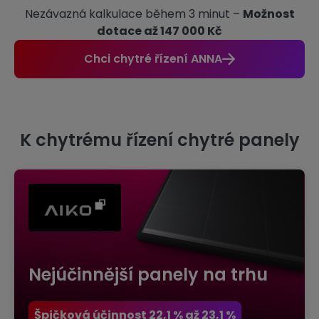
Nezávazná kalkulace během 3 minut –
Možnost
dotace až 147 000 Kč
Chci chytré řízení ANNA
K chytrému řízení chytré panely
Nejúčinnější panely na trhu
Špičková účinnost 22,1 % až 23,1 %