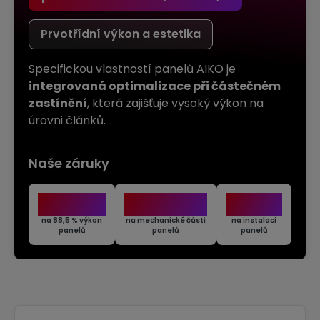
Prvotřídní výkon a estetika
Specifickou vlastností panelů AIKO je
integrovaná optimalizace při částečném
zastínění
, která zajišťuje vysoký výkon na
úrovni článků.
Naše
záruky
30
25
2
LET
LET
ROKY
na 88,5 % výkon
na mechanické části
na instalaci
panelů
panelů
panelů