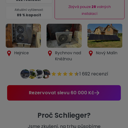
Zbývá pouze
28
volných
Aktuální vytíženost:
instalací
89 % kapacit
Hejnice
Rychnov nad
Nový Malín
Kněžnou
1 692 recenzí
Detail
Detail
Detail
realizace
realizace
realizace
Rezervovat slevu 60 000 Kč
Proč Schlieger?
Jsme zkušení, na trhu působíme