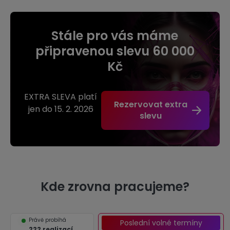
Stále pro vás máme
připravenou slevu 60 000
Kč
EXTRA SLEVA platí
Rezervovat extra
jen do 15. 2. 2026
slevu
Kde zrovna pracujeme?
Právě probíhá
Poslední volné termíny
222 realizací