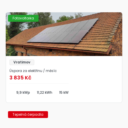
Fotovoltaika
Vratimov
Úspora za elektřinu / měsíc
3 835 Kč
9,9 kWp
11,22 kWh
15 kW
Tepelná čerpadla