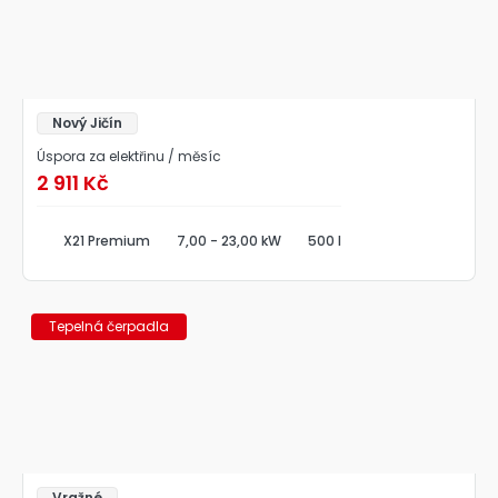
Nový Jičín
Úspora za elektřinu / měsíc
2 911 Kč
X21 Premium
7,00 - 23,00 kW
500 l
Tepelná čerpadla
Vražné