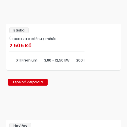
Baška
Úspora za elektřinu / měsíc
2 505 Kč
X11 Premium
3,80 - 12,50 kW
200 l
Tepelná čerpadla
Havířov