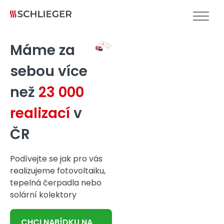
Máme za
sebou více
než
23 000
realizací
v
ČR
Podívejte se jak pro vás
realizujeme fotovoltaiku,
tepelná čerpadla nebo
solární kolektory
CHCI NABÍDKU NA