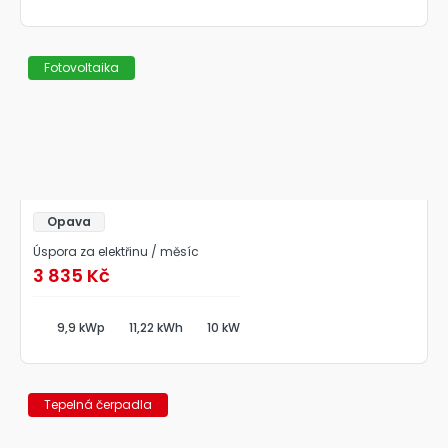
Fotovoltaika
Opava
Úspora za elektřinu / měsíc
3 835 Kč
9,9 kWp
11,22 kWh
10 kW
Tepelná čerpadla