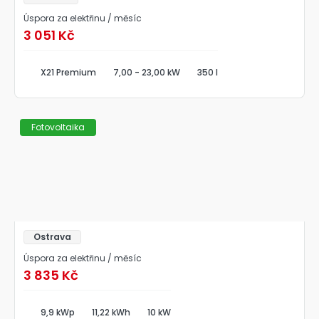
Úspora za elektřinu / měsíc
3 051 Kč
X21 Premium
7,00 - 23,00 kW
350 l
Fotovoltaika
Ostrava
Úspora za elektřinu / měsíc
3 835 Kč
9,9 kWp
11,22 kWh
10 kW