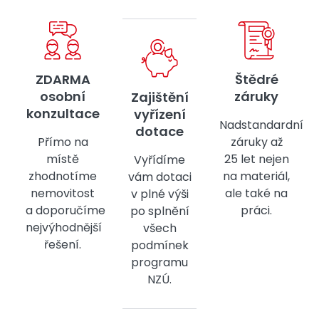
ZDARMA
Štědré
osobní
záruky
Zajištění
konzultace
vyřízení
Nadstandardní
dotace
Přímo na
záruky až
místě
25 let nejen
Vyřídíme
zhodnotíme
na materiál,
vám dotaci
nemovitost
ale také na
v plné výši
a doporučíme
práci.
po splnění
nejvýhodnější
všech
řešení.
podmínek
programu
NZÚ.