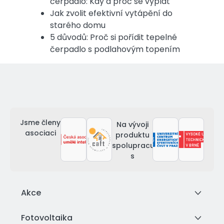
čerpadlo: Kdy a proč se vyplat
Jak zvolit efektivní vytápění do
starého domu
5 důvodů: Proč si pořídit tepelné
čerpadlo s podlahovým topením
Jsme členy
Na vývoji
asociaci
produktu
spolupracujeme
s
Akce
Fotovoltaika