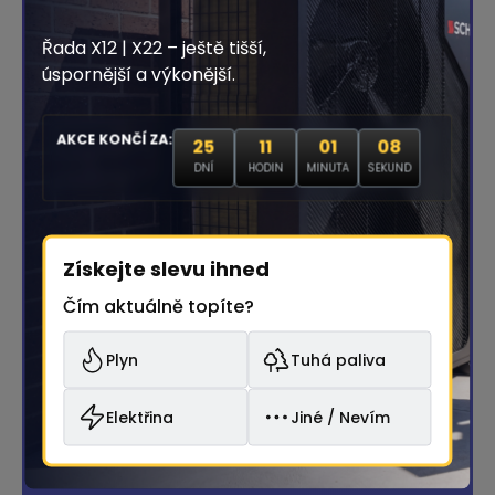
domácnosti?
Řada X12 | X22 – ještě tišší,
úspornější a výkonější.
AKCE KONČÍ ZA:
25
11
01
07
1-2
3-4
DNÍ
HODIN
MINUTA
SEKUND
Získejte slevu ihned
Čím aktuálně topíte?
5+
Nelze určit
Plyn
Tuhá paliva
Výběrem řešení automaticky
Elektřina
Jiné / Nevím
pokračujete na další krok