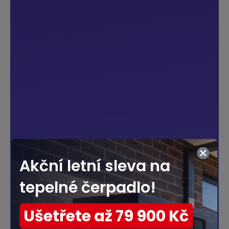
Akční letní sleva na
28% Vyplněno
tepelné čerpadlo!
Ušetřete až 79 900 Kč
Kolik osob žije ve vaší