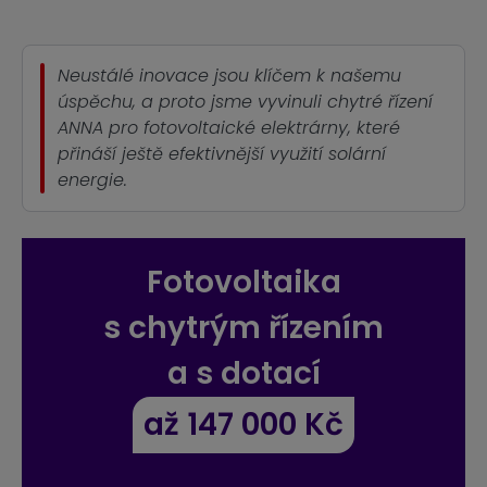
Neustálé inovace jsou klíčem k našemu
úspěchu, a proto jsme vyvinuli chytré řízení
ANNA pro fotovoltaické elektrárny, které
přináší ještě efektivnější využití solární
energie.
Fotovoltaika
s chytrým řízením
a s dotací
až 147 000 Kč