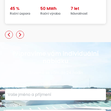
45 %
50 MWh
7 let
Roční úspora
Roční výroba
Návratnost
Připravíme vám individuální
nabídku
Ozveme se vám do 24 hodin
Jméno a příjmení *
E-mail *