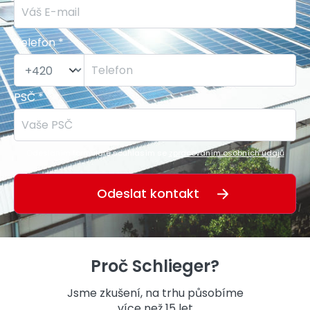
Telefon *
PSČ *
Odesláním formuláře souhlasím se
zpracováním osobních údajů
Proč Schlieger?
Jsme zkušení, na trhu působíme
více než 15 let