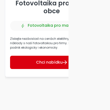
Fotovoltaika pro malé
obce
Fotovoltaika pro malé obce
Získejte nezávislost na cenách elektřiny a snižte
O
náklady s naší fotovoltaikou pro firmy. Přetvořte svůj
n
podnik ekologicky i ekonomicky.
a
Chci nabídku