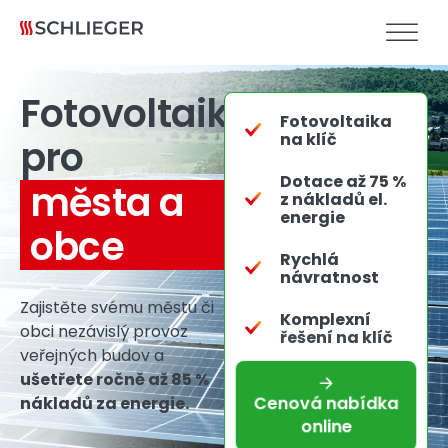
Fotovoltaika
Fotovoltaika
na klíč
pro
Dotace až 75 %
města a
z nákladů el.
energie
obce
Rychlá
návratnost
Zajistěte svému městu či
Komplexní
obci nezávislý provoz
řešení na klíč
veřejných budov a
ušetřete ročně až 85 %
Cenová nabídka
nákladů za energie.
online