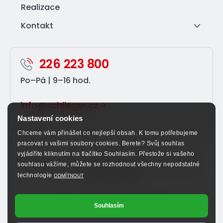
Realizace
Kontakt
226 223 800
Po–⁠Pá | 9–⁠16 hod.
info@schlieger.cz
Nastavení cookies
Chceme vám přinášet co nejlepší obsah. K tomu potřebujeme
pracovat s vašimi soubory cookies. Berete? Svůj souhlas
vyjádříte kliknutím na tlačítko Souhlasím. Přestože si vašeho
Sledujte nás na sociálních sítích a nenechte si ujít
souhlasu vážíme, můžete se rozhodnout všechny nepodstatné
výhodné nabídky.
technologie
ODMÍTNOUT
Souhlasím