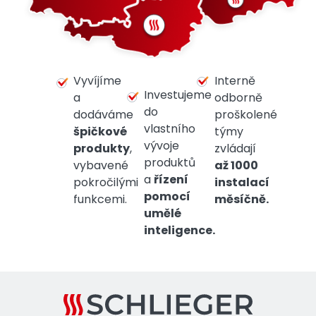
Vyvíjíme
Interně
Investujeme
a
odborně
do
dodáváme
proškolené
vlastního
špičkové
týmy
vývoje
produkty
,
zvládají
produktů
vybavené
až 1000
a
řízení
pokročilými
instalací
pomocí
funkcemi.
měsíčně.
umělé
inteligence.