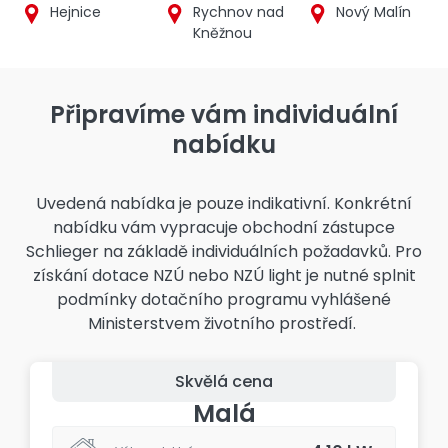
Hejnice
Rychnov nad
Nový Malín
Kněžnou
Detail
Detail
Připravíme vám individuální
Detail
realizace
realizace
nabídku
realizace
Uvedená nabídka je pouze indikativní. Konkrétní
nabídku vám vypracuje obchodní zástupce
Schlieger na základě individuálních požadavků. Pro
získání dotace NZÚ nebo NZÚ light je nutné splnit
podmínky dotačního programu vyhlášené
Ministerstvem životního prostředí.
Skvělá cena
Malá