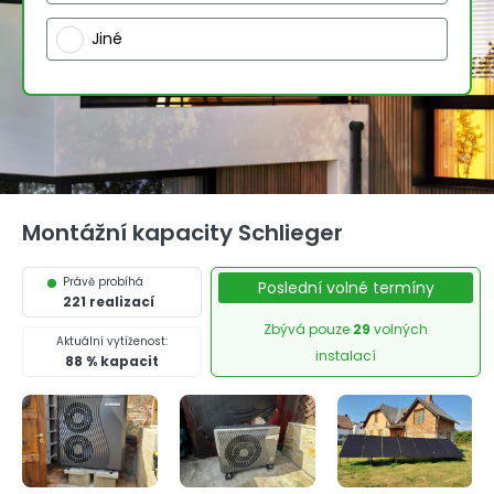
Jiné
Montážní kapacity Schlieger
Právě probíhá
Poslední volné termíny
221 realizací
Zbývá pouze
29
volných
Aktuální vytíženost:
instalací
88 % kapacit