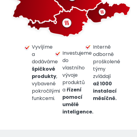
Vyvíjíme
Interně
Investujeme
a
odborně
do
dodáváme
proškolené
vlastního
špičkové
týmy
vývoje
produkty
,
zvládají
produktů
vybavené
až 1000
a
řízení
pokročilými
instalací
pomocí
funkcemi.
měsíčně.
umělé
inteligence.