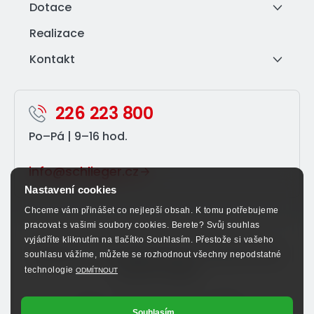
Dotace
Realizace
Kontakt
226 223 800
Po–⁠Pá | 9–⁠16 hod.
info@schlieger.cz
Nastavení cookies
Chceme vám přinášet co nejlepší obsah. K tomu potřebujeme
pracovat s vašimi soubory cookies. Berete? Svůj souhlas
vyjádříte kliknutím na tlačítko Souhlasím. Přestože si vašeho
Sledujte nás na sociálních sítích a nenechte si ujít
souhlasu vážíme, můžete se rozhodnout všechny nepodstatné
výhodné nabídky.
technologie
ODMÍTNOUT
Souhlasím