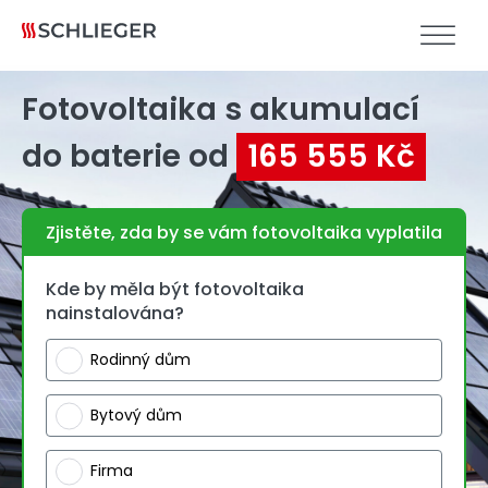
Fotovoltaika s akumulací
do baterie od
165 555 Kč
Zjistěte, zda by se vám fotovoltaika vyplatila
Kde by měla být fotovoltaika
nainstalována?
Rodinný dům
Bytový dům
Firma