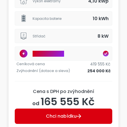
4,10 kWp
Výkon elektrárny
10 kWh
Kapacita baterie
8 kW
Střídač
Chytré řízení ANNA
Ceníková cena
419 555 Kč
Zvýhodnění (dotace a sleva)
254 000 Kč
Cena s DPH po zvýhodnění
165 555 Kč
od
Chci nabídku