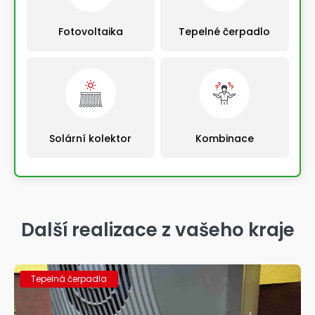
Fotovoltaika
Tepelné čerpadlo
Solární kolektor
Kombinace
Výběrem řešení automaticky pokračujete na další
krok
Další realizace z vašeho kraje
Tepelná čerpadla