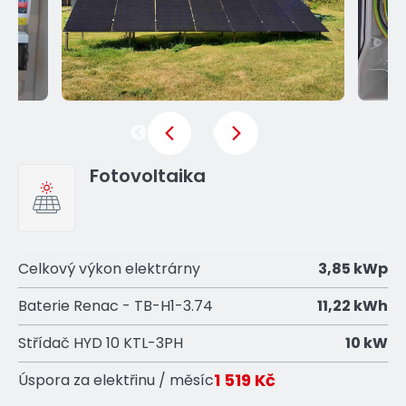
Previous
Next
Fotovoltaika
Celkový výkon elektrárny
3,85 kWp
Baterie Renac - TB-H1-3.74
11,22 kWh
Střídač HYD 10 KTL-3PH
10 kW
1 519 Kč
Úspora za elektřinu / měsíc