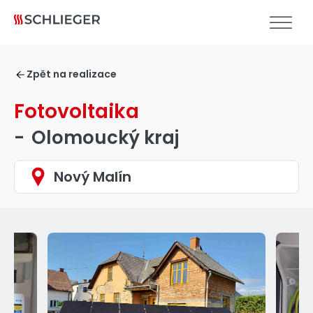
Zpět na realizace
Fotovoltaika
-
Olomoucký kraj
Nový Malín