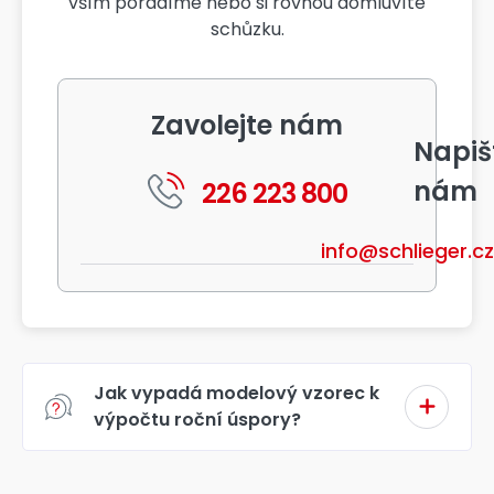
vším poradíme nebo si rovnou domluvíte
schůzku.
Zavolejte nám
Napiš
nám
226 223 800
info@schlieger.cz
Jak vypadá modelový vzorec k
výpočtu roční úspory?