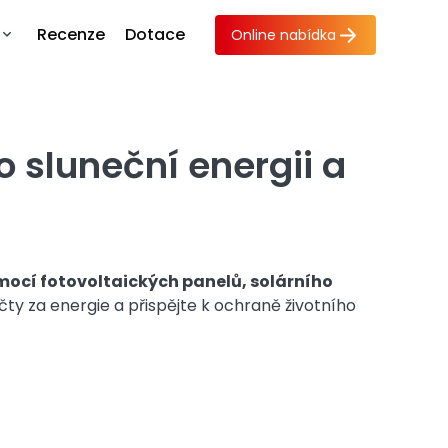
Recenze
Dotace
Online nabídka
o sluneční energii a
omocí fotovoltaických panelů, solárního
účty za energie a přispějte k ochraně životního