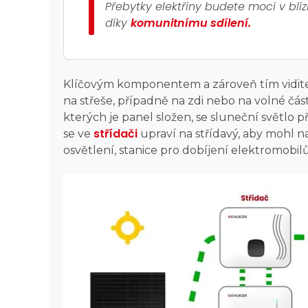
Přebytky elektřiny budete moci v blí
díky
komunitnímu sdílení.
Klíčovým komponentem a zároveň tím viditel
na střeše, případně na zdi nebo na volné čás
kterých je panel složen, se sluneční světlo
střídači
se ve
upraví na střídavý, aby mohl n
osvětlení, stanice pro dobíjení elektromobil