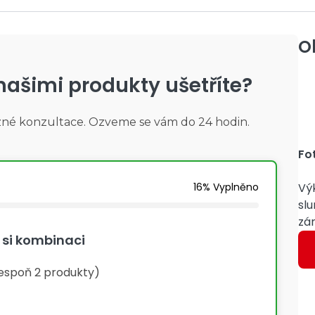
O
 našimi produkty ušetříte?
zné konzultace. Ozveme se vám do 24 hodin.
Fo
16% Vyplněno
Vý
sl
zár
 si kombinaci
espoň 2 produkty)