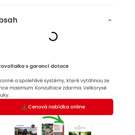
bsah
tovoltaika s garancí dotace
konné a spolehlivé systémy, které vytáhnou ze
unce maximum. Konzultace zdarma. Velkorysé
uky.
Cenová nabídka online