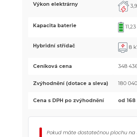
Výkon elektrárny
3,
Kapacita baterie
11,2
Hybridní střídač
8 
Ceníková cena
348 436
Zvýhodnění (dotace a sleva)
180 040
Cena s DPH po zvýhodnění
od 168
Pokud máte dostatečnou plochu na stř