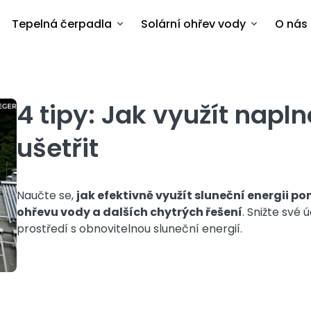
Tepelná čerpadla
Solární ohřev vody
O nás
4 tipy: Jak využít napln
ušetřit
Naučte se,
jak efektivně využít sluneční energii p
ohřevu vody a dalších chytrých řešení
. Snižte své 
prostředí s obnovitelnou sluneční energií.