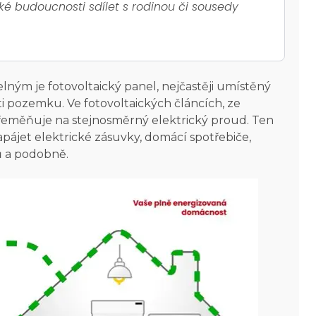
zké budoucnosti sdílet s rodinou či sousedy
ným je fotovoltaický panel, nejčastěji umístěný
ti pozemku. Ve fotovoltaických článcích, ze
 přeměňuje na stejnosměrný elektrický proud. Ten
apájet elektrické zásuvky, domácí spotřebiče,
ů a podobně.