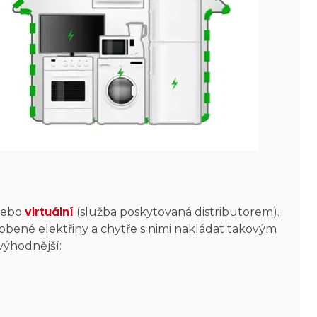
virtuální
 nebo
(služba poskytovaná distributorem).
ené elektřiny a chytře s nimi nakládat takovým
výhodnější: