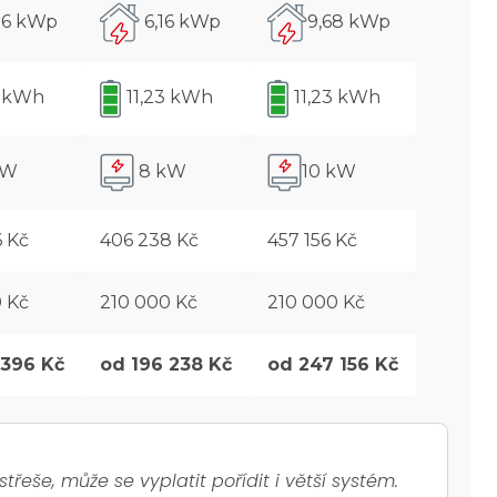
96 kWp
6,16 kWp
9,68 kWp
3 kWh
11,23 kWh
11,23 kWh
kW
8 kW
10 kW
 Kč
406 238 Kč
457 156 Kč
 Kč
210 000 Kč
210 000 Kč
 396 Kč
od 196 238 Kč
od 247 156 Kč
eše, může se vyplatit pořídit i větší systém.