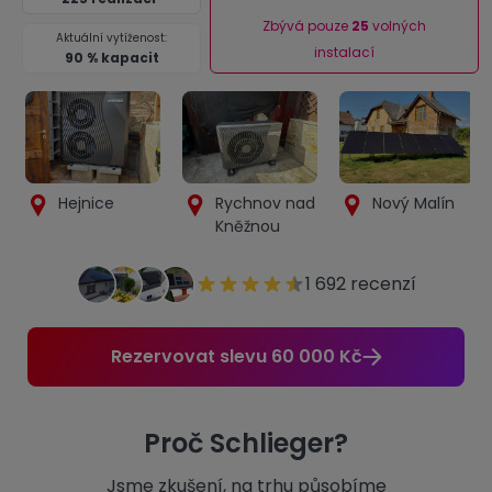
Zbývá pouze
25
volných
Aktuální vytíženost:
instalací
90 % kapacit
Hejnice
Rychnov nad
Nový Malín
Kněžnou
1 692 recenzí
Detail
Detail
Detail
realizace
realizace
realizace
Rezervovat slevu 60 000 Kč
Proč Schlieger?
Jsme zkušení, na trhu působíme