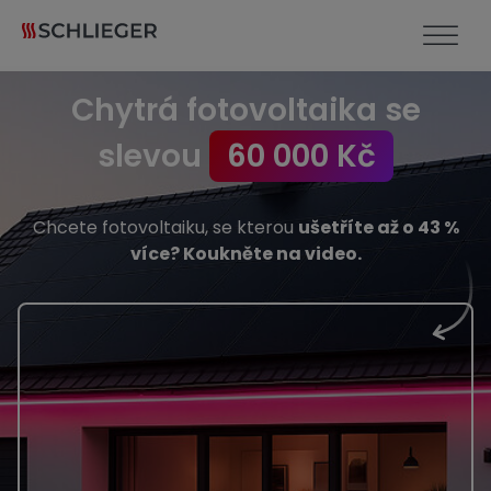
Chytrá fotovoltaika se
slevou
60 000 Kč
Chcete fotovoltaiku, se kterou
ušetříte až o 43 %
více? Koukněte na video.