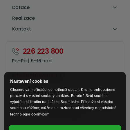
Dotace
Realizace
Kontakt
226 223 800
Po–⁠Pá | 9–⁠16 hod.
info@schlieger.cz
Nastavení cookies
Chceme vám přinášet co nejlepší obsah. K tomu potřebujeme
pracovat s vašimi soubory cookies. Berete? Svůj souhlas
vyjádříte kliknutím na tlačítko Souhlasím. Přestože si vašeho
souhlasu vážíme, můžete se rozhodnout všechny nepodstatné
Sledujte nás na sociálních sítích a nenechte si ujít
technologie
ODMÍTNOUT
výhodné nabídky.