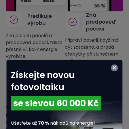
Zná
Predikuje
předpověď
výrobu
počasí
Zná polohu panelů a
Připraví baterii, když má
předpověď počasí, takže
být zataženo, a prodá
přesně ví, kolik energie
přebytky při slunečném
vyrobíte.
počasí.
Získejte novou
28% Vyplněno
fotovoltaiku
Chytře
obchoduje
Efektivní řídí
se slevou 60 000 Kč
Kolik osob žije ve vaší
spotřebu
Výhodně kupuje a
domácnosti?
prodává energii podle
Analyzuje vaši spotřebu a
aktuálních cen, aby vám
Ušetřete až
70 %
nákladů na energie!
zajistí dostatek levné
vydělala víc.