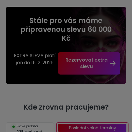
Stále pro vás máme
připravenou slevu 60 000
Kč
EXTRA SLEVA platí
Rezervovat extra
jen do 15. 2. 2026
slevu
Kde zrovna pracujeme?
Právě probíhá
Poslední volné termíny
225 realizací