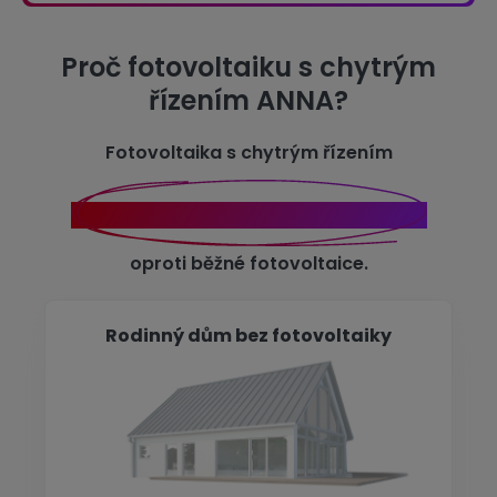
Proč fotovoltaiku s chytrým
řízením ANNA?
Fotovoltaika s chytrým řízením
ANNA sníží náklady až o 12 926 Kč
oproti běžné fotovoltaice.
Rodinný dům bez fotovoltaiky