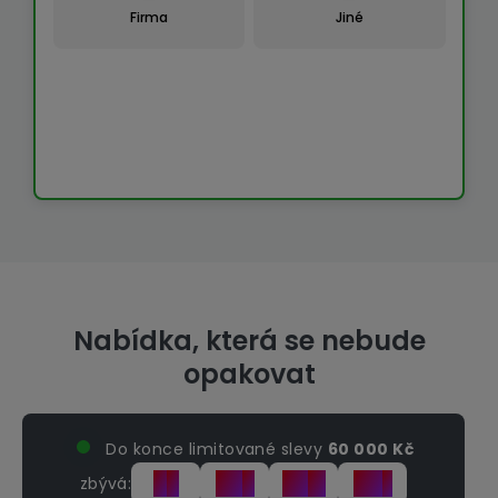
Firma
Jiné
Nabídka, která se nebude
opakovat
Do konce limitované slevy
60 000 Kč
8
07
26
03
zbývá:
d
h
m
s