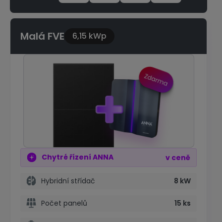
Malá FVE
6,15 kWp
Chytré řízení ANNA
v ceně
Hybridní střídač
8 kW
Počet panelů
15 ks