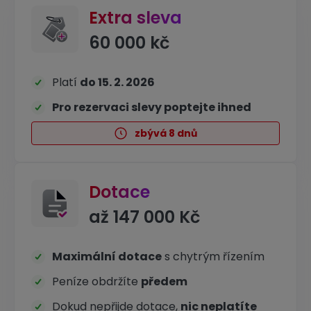
Extra sleva
60 000 kč
Platí
do 15. 2. 2026
Pro rezervaci slevy poptejte ihned
zbývá 8 dnů
Dotace
až 147 000 Kč
Maximální dotace
s chytrým řízením
Peníze obdržíte
předem
Dokud nepřijde dotace,
nic neplatíte