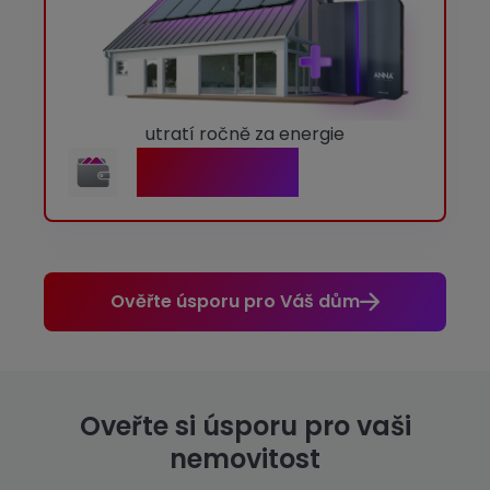
utratí ročně za energie
16 936 Kč
Ověřte úsporu pro Váš dům
Oveřte si úsporu pro vaši
nemovitost