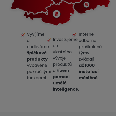
Vyvíjíme
Interně
Investujeme
a
odborně
do
dodáváme
proškolené
vlastního
špičkové
týmy
vývoje
produkty
,
zvládají
produktů
vybavené
až 1000
a
řízení
pokročilými
instalací
pomocí
funkcemi.
měsíčně.
umělé
inteligence.