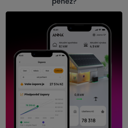
peněz?