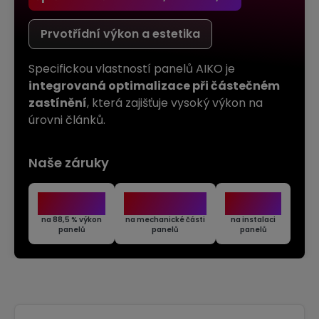
Prvotřídní výkon a estetika
Specifickou vlastností panelů AIKO je
integrovaná optimalizace při částečném
zastínění
, která zajišťuje vysoký výkon na
úrovni článků.
Naše
záruky
30
25
2
LET
LET
ROKY
na 88,5 % výkon
na mechanické části
na instalaci
panelů
panelů
panelů