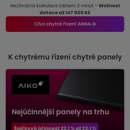
Nezávazná kalkulace během 3 minut –
Možnost
dotace až 147 000 Kč
Chci chytré řízení ANNA
K chytrému řízení chytré panely
Nejúčinnější panely na trhu
Špičková účinnost 22,1 % až 23,1 %