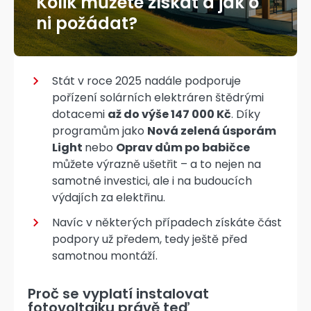
Kolik můžete získat a jak o
ni požádat?
Stát v roce 2025 nadále podporuje
pořízení solárních elektráren štědrými
dotacemi
až do výše 147 000 Kč
. Díky
programům jako
Nová zelená úsporám
Light
nebo
Oprav dům po babičce
můžete výrazně ušetřit – a to nejen na
samotné investici, ale i na budoucích
výdajích za elektřinu.
Navíc v některých případech získáte část
podpory už předem, tedy ještě před
samotnou montáží.
Proč se vyplatí instalovat
fotovoltaiku právě teď