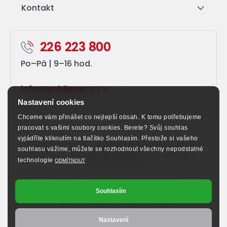
Kontakt
226 223 800
Po–⁠Pá | 9–⁠16 hod.
info@schlieger.cz
Nastavení cookies
Chceme vám přinášet co nejlepší obsah. K tomu potřebujeme
pracovat s vašimi soubory cookies. Berete? Svůj souhlas
vyjádříte kliknutím na tlačítko Souhlasím. Přestože si vašeho
Sledujte nás na sociálních sítích a nenechte si ujít
souhlasu vážíme, můžete se rozhodnout všechny nepodstatné
výhodné nabídky.
technologie
ODMÍTNOUT
Souhlasím
Nastavení