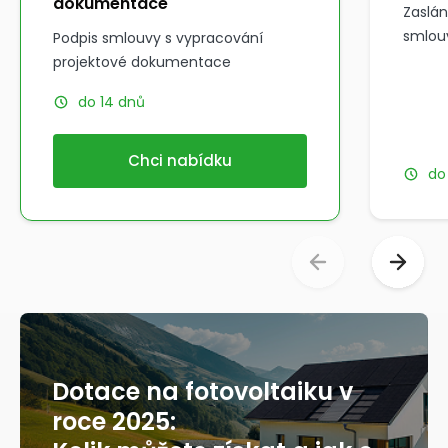
dokumentace
Zaslán
smlouv
Podpis smlouvy s vypracování
projektové dokumentace
do 14 dnů
Chci nabídku
do
Dotace na fotovoltaiku v
roce 2025: