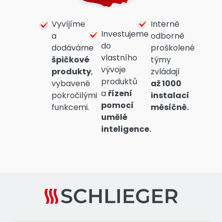
Vyvíjíme
Interně
Investujeme
a
odborně
do
dodáváme
proškolené
vlastního
špičkové
týmy
vývoje
produkty
,
zvládají
produktů
vybavené
až 1000
a
řízení
pokročilými
instalací
pomocí
funkcemi.
měsíčně.
umělé
inteligence.