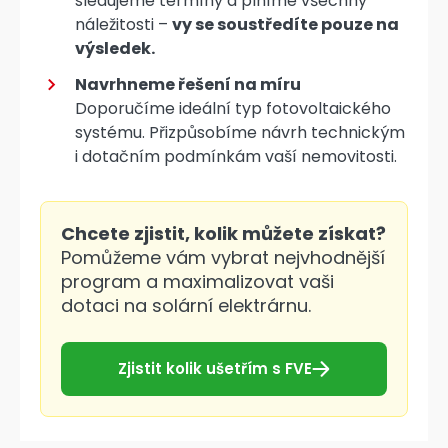
sledujeme termíny a plníme všechny
náležitosti –
vy se soustředíte pouze na
výsledek.
Navrhneme řešení na míru
Doporučíme ideální typ fotovoltaického
systému. Přizpůsobíme návrh technickým
i dotačním podmínkám vaší nemovitosti.
Chcete zjistit, kolik můžete získat?
Pomůžeme vám vybrat nejvhodnější
program a maximalizovat vaši
dotaci na solární elektrárnu.
Zjistit kolik ušetřím s FVE