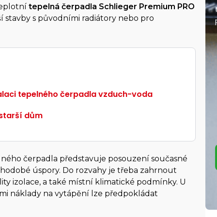
teplotní
tepelná čerpadla Schlieger Premium PRO
A to dokonce
až do výše 180 000 Kč.
Tato
arší stavby s původními radiátory nebo pro
dotace pokrývá až 95 % z výdajů.
talaci tepelného čerpadla vzduch-voda
 starší dům
elného čerpadla představuje posouzení současné
Mám nárok na dotaci?
ouhodobé úspory. Do rozvahy je třeba zahrnout
ty izolace, a také místní klimatické podmínky. U
mi náklady na vytápění lze předpokládat