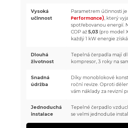
Vysoká
Parametrem účinnosti je 
Performance)
učinnost
, který v
spotřebovanou energií. 
COP až
5,03
(pro model X2
každý 1 kW energie získá
Dlouhá
Tepelná čerpadla mají dl
životnost
kompresor, 3 roky na sa
Snadná
Díky monoblokové konstr
údržba
roční revize. Oproti děl
vám náklady za revizní p
Jednoduchá
Tepelné čerpadlo vzduc
instalace
se velmi jednoduše insta
tepelnému čerpadlu Sch
vnitřní jednotku
Schlieg