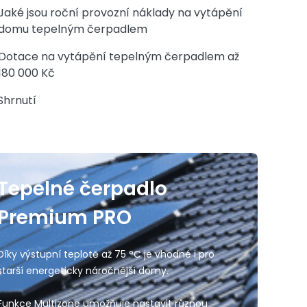
Jaké jsou roční provozní náklady na vytápění
domu tepelným čerpadlem
Dotace na vytápění tepelným čerpadlem až
180 000 Kč
Shrnutí
Tepelné čerpadlo
Premium PRO
Díky výstupní teplotě až 75 °C je vhodné i pro
Z programu 
starší energeticky náročnější domy.
vody
90 00
Funkce Multizone umožňuje nastavit různou