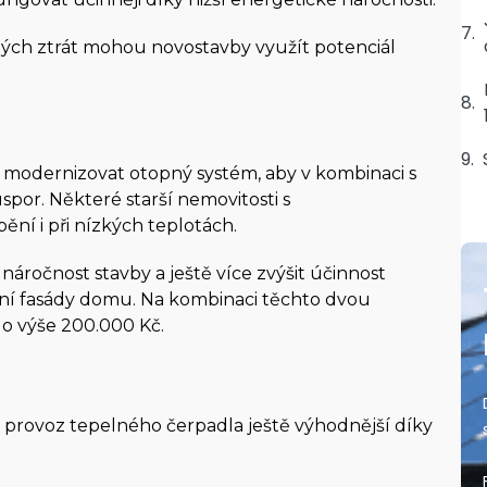
elných ztrát mohou novostavby využít potenciál
b modernizovat otopný systém, aby v kombinaci s
or. Některé starší nemovitosti s
ění i při nízkých teplotách.
náročnost stavby a ještě více zvýšit účinnost
Kotlíková
ení fasády domu. Na kombinaci těchto dvou
do výše 200.000 Kč.
dotace
Tepelná čerpadla jsou jedním z ekologických
 provoz tepelného čerpadla ještě výhodnější díky
způsobů vytápění, který lze prostřednictvím
kotlíkové dotace pořídit.