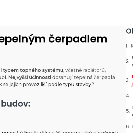
O
tepelným čerpadlem
li typem topného systému
, včetně radiátorů,
ubí.
Nejvyšší účinnosti
dosahují tepelná čerpadla
k se jejich provoz liší podle typu stavby?
 budov:
govat účinněji díky nižší energetické náročnosti.