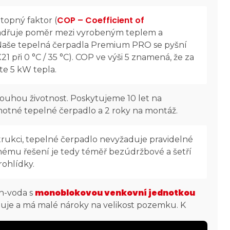
COP – Coefficient of
topný faktor (
yjadřuje poměr mezi vyrobeným teplem a
Naše tepelná čerpadla Premium PRO se pyšní
1 při 0 °C / 35 °C). COP ve výši 5 znamená, že za
te 5 kW tepla.
ouhou životnost. Poskytujeme 10 let na
motné tepelné čerpadlo a 2 roky na montáž.
ukci, tepelné čerpadlo nevyžaduje pravidelné
enému řešení je tedy téměř bezúdržbové a šetří
rohlídky.
monoblokovou venkovní jednotkou
h-voda s
luje a má malé nároky na velikost pozemku. K
lieger Premium PRO navíc dodáváme unikátní
er Easy Box
, která zahrnuje 9 různých