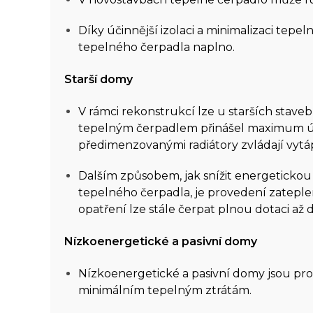
Díky účinnější izolaci a minimalizaci tep
tepelného čerpadla naplno.
Starší domy
V rámci rekonstrukcí lze u starších stave
tepelným čerpadlem přinášel maximum úsp
předimenzovanými radiátory zvládají vytáp
Dalším způsobem, jak snížit energetickou 
tepelného čerpadla, je provedení zatepl
opatření lze stále čerpat plnou dotaci až 
Nízkoenergetické a pasivní domy
Nízkoenergetické a pasivní domy jsou pro
minimálním tepelným ztrátám.