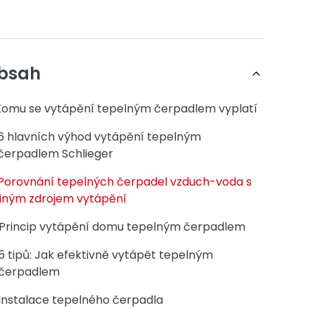
bsah
Komu se vytápění tepelným čerpadlem vyplatí
6 hlavních výhod vytápění tepelným
čerpadlem Schlieger
Porovnání tepelných čerpadel vzduch-voda s
jiným zdrojem vytápění
Princip vytápění domu tepelným čerpadlem
5 tipů: Jak efektivně vytápět tepelným
čerpadlem
Instalace tepelného čerpadla