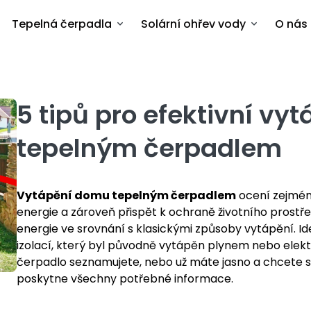
Tepelná čerpadla
Solární ohřev vody
O nás
5 tipů pro efektivní vy
tepelným čerpadlem
Vytápění domu tepelným čerpadlem
ocení zejména
energie a zároveň přispět k ochraně životního prostře
energie ve srovnání s klasickými způsoby vytápění.
Id
izolací, který byl původně vytápěn plynem nebo elekt
čerpadlo seznamujete, nebo už máte jasno a chcete s
poskytne všechny potřebné informace.