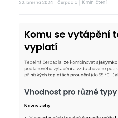
10min. čtení
22. března 2024
Čerpadla
Komu se vytápění 
vyplatí
Tepelná čerpadla lze kombinovat s
jakýmko
podlahového vytápění a vzduchového potr
při
nízkých teplotách proudění
(do 55 °C).
Ja
Vhodnost pro různé typy
Novostavby
V novostavbách tepelné čerpadlo může fun