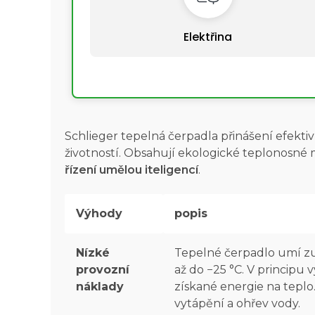
Elektřina
Schlieger tepelná čerpadla přinášení efekt
životností. Obsahují ekologické teplonosné m
řízení umělou iteligencí
.
Výhody
popis
Nízké
Tepelné čerpadlo umí zuž
provozní
až do −25 °C. V princip
náklady
získané energie na teplo.
vytápění a ohřev vody.