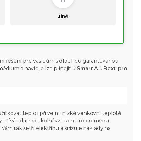
Jiné
ivní řešení pro váš dům s dlouhou garantovanou
édium a navíc je lze připojit k
Smart A.I. Boxu pro
itkovat teplo i při velmi nízké venkovní teplotě
u využívá zdarma okolní vzduch pro přeměnu
 Vám tak šetří elektřinu a snižuje náklady na