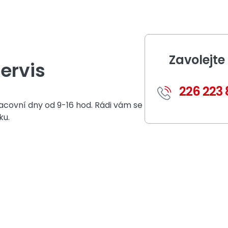
Zavolejt
ervis
226 223 
racovní dny od 9-16 hod. Rádi vám se
ku.
dividuální nabídku
m do 24 hodin