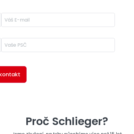
E-mail *
PSČ *
m se
zpracováním osobních údajů
Proč Schlieger?