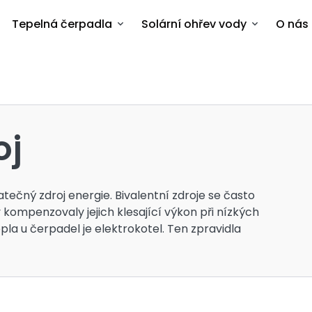
Tepelná čerpadla
Solární ohřev vody
O nás
oj
ečný zdroj energie. Bivalentní zdroje se často
 kompenzovaly jejich klesající výkon při nízkých
la u čerpadel je elektrokotel. Ten zpravidla