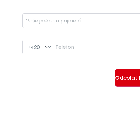
Jméno a příjmení *
Telefon *
Odesláním formuláře souhlasí