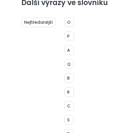
Další výrazy ve slovníku
Nejhledanější
O
P
A
Q
B
R
C
S