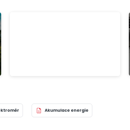
Tepelným čerpadlem proti
rostoucím cenám energií
ektroměr
Akumulace energie