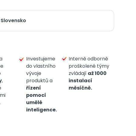
Slovensko
a
Investujeme
Interně odborně
me
do vlastního
proškolené týmy
é
vývoje
zvládají
až 1000
y
,
produktů a
instalací
é
řízení
měsíčně.
ými
pomocí
.
umělé
inteligence.