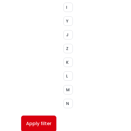
I
Y
J
Z
K
L
M
N
Apply filter