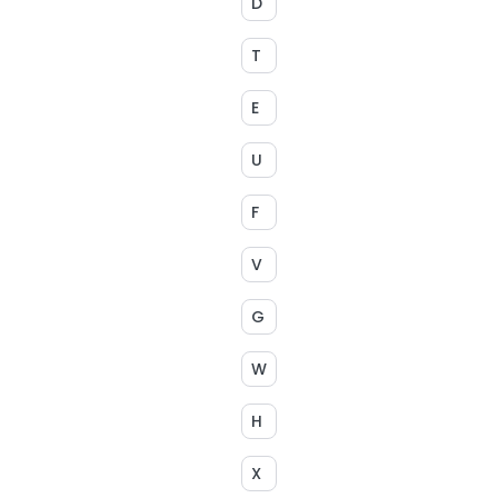
D
T
E
U
F
V
G
W
H
X