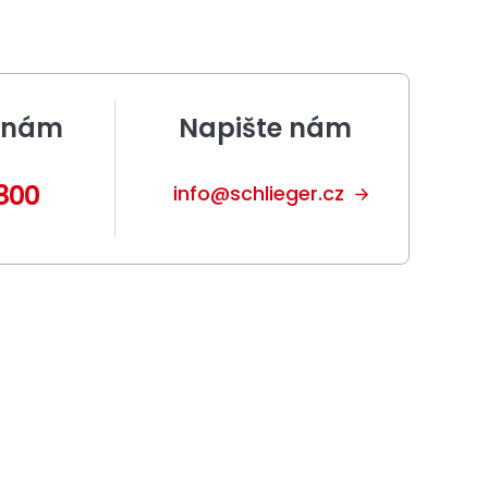
e nám
Napište nám
800
info@schlieger.cz