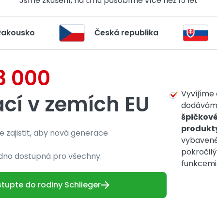
Jsme zkušení, na trhu působíme
více než 15 let
Rakousko
Česká republika
23 000
Vyvíjíme 
ací v zemích EU
dodává
špičkov
produkt
 zajistit, aby nová generace
vybaven
pokročil
adno dostupná pro všechny.
funkcemi
tupte do rodiny Schlieger