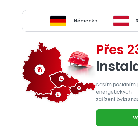
Německo
Přes 
instal
Naším posláním je
energetických
zařízení byla sn
Vs