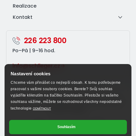
Realizace
Kontakt
226 223 800
Po–⁠Pá | 9–⁠16 hod.
info@schlieger.cz
Nastavení cookies
Chceme vám přinášet co nejlepší obsah. K tomu potřebujeme
pracovat s vašimi soubory cookies. Berete? Svůj souhlas
vyjádříte kliknutím na tlačítko Souhlasím. Přestože si vašeho
Sledujte nás na sociálních sítích a nenechte si ujít
souhlasu vážíme, můžete se rozhodnout všechny nepodstatné
výhodné nabídky.
technologie
ODMÍTNOUT
Souhlasím