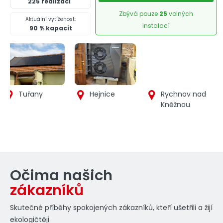
225 realizací
Zbývá pouze
25
volných
Aktuální vytíženost:
instalací
90 % kapacit
Hejnice
Rychnov nad
Nový Malín
Kněžnou
Detail
Detail
Detail
realizace
realizace
realizace
Očima našich
zákazníků
Skutečné příběhy spokojených zákazníků, kteří ušetřili a žijí
ekologičtěji