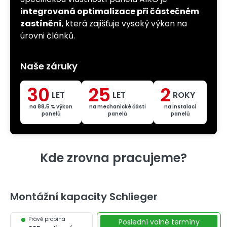
integrovaná optimalizace při částečném
zastínění
, která zajišťuje vysoký výkon na
úrovni článků.
Naše
záruky
30
25
2
LET
LET
ROKY
na 88,5 % výkon
na mechanické části
na instalaci
panelů
panelů
panelů
Kde zrovna pracujeme?
Montážní kapacity Schlieger
Právě probíhá
Poslední volné termíny