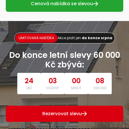
Cenová nabídka se slevou
LIMITOVANÁ NABÍDKA
Akce platí jen
do konce srpna
Do konce letní slevy 60 000
Kč zbývá:
24
03
00
07
DNÍ
HODINY
MINUT
SEKUND
Rezervovat slevu