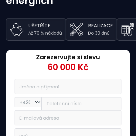
energiích
UŠETŘÍTE
REALIZACE
Až 70 % nákladů
Do 30 dnů
Zarezervujte si slevu
60 000 Kč