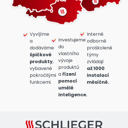
Vyvíjíme
Interně
Investujeme
a
odborně
do
dodáváme
proškolené
vlastního
špičkové
týmy
vývoje
produkty
,
zvládají
produktů
vybavené
až 1000
a
řízení
pokročilými
instalací
pomocí
funkcemi.
měsíčně.
umělé
inteligence.