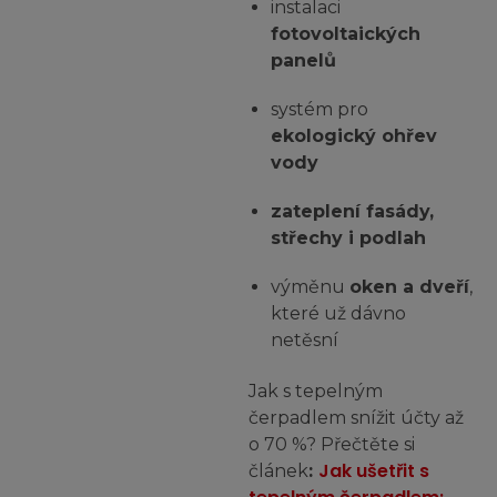
instalaci
fotovoltaických
panelů
systém pro
ekologický ohřev
vody
zateplení fasády,
střechy i podlah
výměnu
oken a dveří
,
které už dávno
netěsní
Jak s tepelným
čerpadlem snížit účty až
o 70 %? Přečtěte si
Jak ušetřit s
článek
: