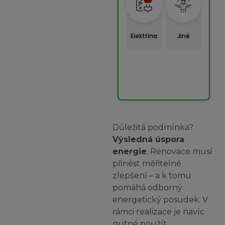
Elektřina
Jiné
Důležitá podmínka?
Výsledná úspora
energie
. Renovace musí
přinést měřitelné
zlepšení – a k tomu
pomáhá odborný
energetický posudek. V
rámci realizace je navíc
nutné použít