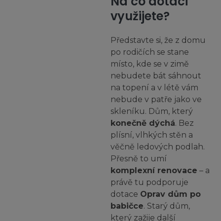
Na co dotaci
využijete?
Představte si, že z domu
po rodičích se stane
místo, kde se v zimě
nebudete bát sáhnout
na topení a v létě vám
nebude v patře jako ve
skleníku. Dům, který
konečně dýchá
. Bez
plísní, vlhkých stěn a
věčně ledových podlah.
Přesně to umí
komplexní renovace
– a
právě tu podporuje
dotace
Oprav dům po
babičce
. Starý dům,
který zažije další