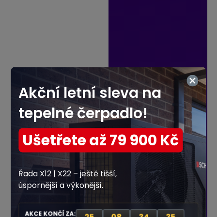
Akční letní sleva na
28% Vyplněno
tepelné čerpadlo!
Ušetřete až 79 900 Kč
Kolik osob žije ve vaší
domácnosti?
Řada X12 | X22 – ještě tišší,
úspornější a výkonější.
AKCE KONČÍ ZA: