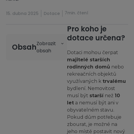
7min. čtení
15. dubna 2025
Dotace
Pro koho je
dotace určena?
Obsah
Dotaci mohou čerpat
majitelé starších
rodinných domů
nebo
rekreačních objektů
využívaných k
trvalému
bydlení. Nemovitost
musí být
starší
než
10
let
a nemusí být ani v
obyvatelném stavu.
Pokud dům potřebuje
zbourat, je možné na
jeho místě postavit nový