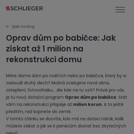
Zpět na blog
Oprav dům po babičce: Jak
získat až 1 milion na
rekonstrukci domu
Máte doma dům po rodičích nebo po babičce, který by si
zasloužil druhý dech? Možná zvažujete nová okna,
zateplení, fotovoltaiku… Ale kde na to vzít? Právě pro vás
je tu nový dotační program
Oprav dům po babičce
. Stát
vám na rekonstrukci přispěje až
milion korun
. A to ještě
předtím, než kopnete do země.
V tomto článku se dozvíte, kdo má na dotaci nárok, kolik
můžete získat a jak se k penězům dostat bez zbytečných
nervů.