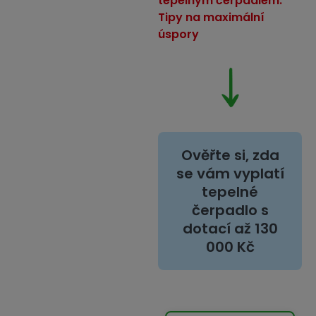
tepelným čerpadlem:
Tipy na maximální
úspory
Ověřte si, zda
se vám vyplatí
tepelné
čerpadlo s
dotací až 130
000 Kč