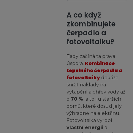
A co když
zkombinujete
čerpadlo a
fotovoltaiku?
Tady začíná ta pravá
Kombinace
úspora.
tepelného čerpadla a
fotovoltaiky
dokáže
snížit náklady na
vytápění a ohřev vody až
o
70 %
a to i u starších
domů, které dosud jely
výhradně na elektřinu.
Fotovoltaika vyrobí
vlastní energii
a