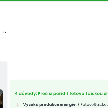
Fotovoltaická elektrárna 15 kW
velké domácnosti a firmy
11. ledna 2025 | 4 min čtení
4 důvody: Proč si pořídit fotovoltaickou 
Vysoká produkce energie:
S Fotovoltaicko