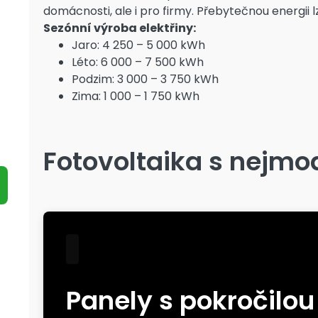
domácnosti, ale i pro firmy. Přebytečnou energii l
Sezónní výroba elektřiny:
Finanční prostředky si navíc můžete nechat
Jaro: 4 250 – 5 000 kWh
vyplatit předem, ještě před dokončením
Léto: 6 000 – 7 500 kWh
instalace.
Podzim: 3 000 – 3 750 kWh
Zima: 1 000 – 1 750 kWh
Fotovoltaika s nejmo
M
Mám nárok na dotaci?
Panely s pokročilou