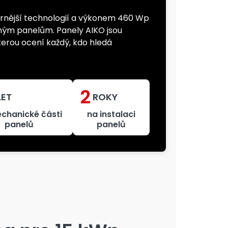
rnější technologií a výkonem 460 Wp
ným panelům. Panely AIKO jsou
kterou ocení každý, kdo hledá
2
LET
ROKY
chanické části
na instalaci
panelů
panelů