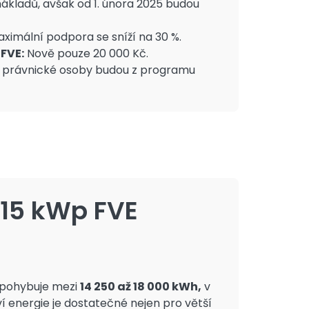
nákladů, avšak od 1. února 2025 budou
ximální podpora se sníží na 30 %.
FVE:
Nově pouze 20 000 Kč.
 právnické osoby budou z programu
Kotlíková
dotace
í 15 kWp FVE
adla jsou jedním z ekologických
pění, který lze prostřednictvím
ace pořídit.
e
až do výše 180 000 Kč.
Tato
e pohybuje mezi
14 250 až 18 000 kWh,
v
vá až 95 % z výdajů.
í energie je dostatečné nejen pro větší