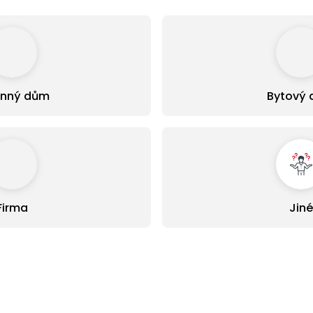
inný dům
Bytový
Firma
Jiné