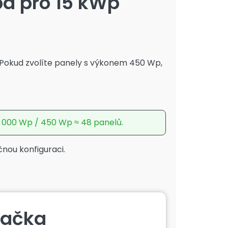
ba pro 15 kWp
. Pokud zvolíte panely s výkonem 450 Wp,
 000 Wp / 450 Wp ≈ 48 panelů.
čnou konfiguraci.
lačka