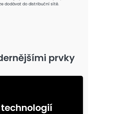
ze dodávat do distribuční sítě.
dernějšími prvky
ám nárok na dotaci?
 technologií