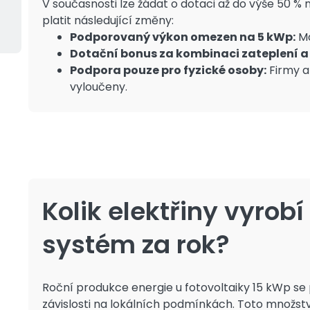
V současnosti lze žádat o dotaci až do výše 50 % 
platit následující změny:
Podporovaný výkon omezen na 5 kWp:
Ma
Dotační bonus za kombinaci zateplení a 
Podpora pouze pro fyzické osoby:
Firmy a
vyloučeny.
Nová Zelená
Úsporám Light
Kolik elektřiny vyrob
Tepelná čerp
systém za rok?
způsobů vytá
kotlíkové dot
A to dokonc
Roční produkce energie u fotovoltaiky 15 kWp s
Z programu NZÚ Light získáte na solární
dotace pokrý
závislosti na lokálních podmínkách. Toto množstv
ohřev vody
90 000 Kč.