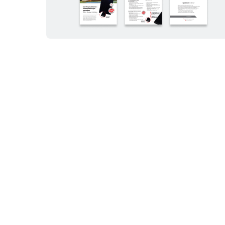
Tepelné čerpadlo
Premium PRO
Díky výstupní teplotě až 75 °C je vhodné i pro
starší energeticky náročnější domy.
Funkce Multizone umožňuje nastavit různou
teplotu pro dva nezávislé okruhy – např. pro
podlahové vytápění a radiátory.