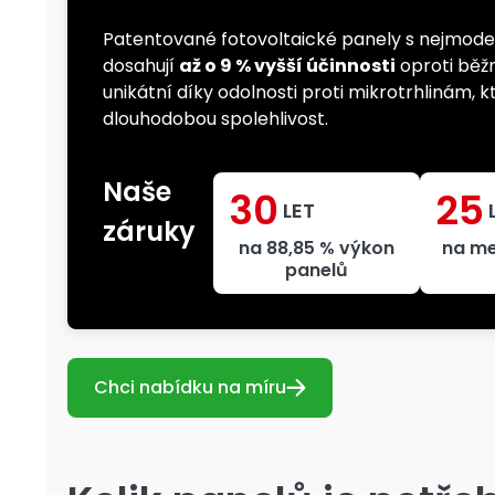
Patentované fotovoltaické panely s nejmode
dosahují
až o 9 % vyšší účinnosti
oproti běž
unikátní díky odolnosti proti mikrotrhlinám, 
dlouhodobou spolehlivost.
Naše
30
25
LET
záruky
na 88,85 % výkon
na me
panelů
Chci nabídku na míru