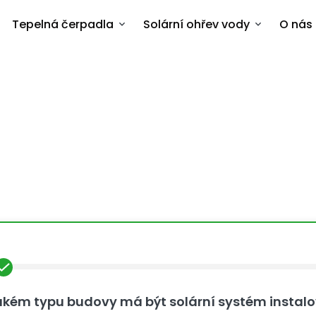
Tepelná čerpadla
Solární ohřev vody
O nás
platí se vám fotovoltaik
výkonu 15 kWp?
akém typu budovy má být solární systém instal