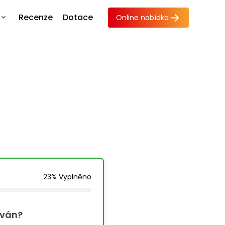
Recenze
Dotace
Online nabídka
a o
23% Vyplněno
ován?