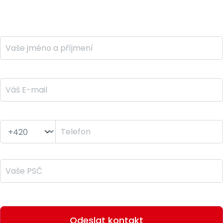
Ozveme se vám do 24 hodin
Jméno a příjmení *
E-mail *
Telefon *
PSČ *
Odesláním formuláře souhlasím se
zpracováním osobních údajů