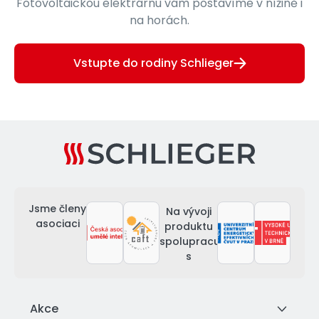
Fotovoltaickou elektrárnu vám postavíme v nížině i
na horách.
Vstupte do rodiny Schlieger
Jsme členy
Na vývoji
asociaci
produktu
spolupracujeme
s
Akce