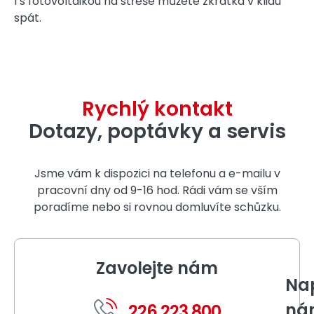
I s fotovoltaikou na střeše můžete zkrátka v klidu
spát.
Rychlý kontakt
Dotazy, poptávky a servis
Jsme vám k dispozici na telefonu a e-mailu v
pracovní dny od 9-16 hod. Rádi vám se vším
poradíme nebo si rovnou domluvíte schůzku.
Zavolejte nám
Nap
ná
226 223 800