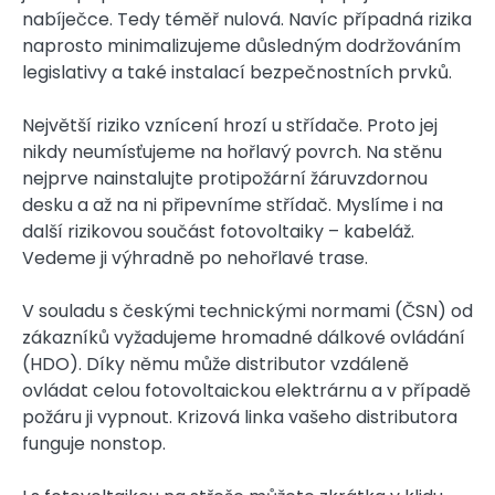
nabíječce. Tedy téměř nulová. Navíc případná rizika
naprosto minimalizujeme důsledným dodržováním
legislativy a také instalací bezpečnostních prvků.
Největší riziko vznícení hrozí u střídače. Proto jej
nikdy neumísťujeme na hořlavý povrch. Na stěnu
nejprve nainstalujte protipožární žáruvzdornou
desku a až na ni připevníme střídač. Myslíme i na
další rizikovou součást fotovoltaiky – kabeláž.
Vedeme ji výhradně po nehořlavé trase.
V souladu s českými technickými normami (ČSN) od
zákazníků vyžadujeme hromadné dálkové ovládání
(HDO). Díky němu může distributor vzdáleně
ovládat celou fotovoltaickou elektrárnu a v případě
požáru ji vypnout. Krizová linka vašeho distributora
funguje nonstop.