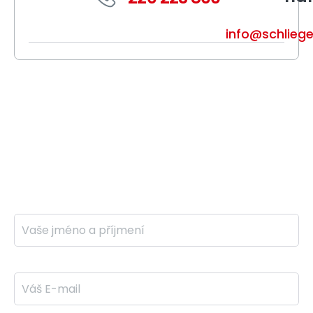
info@schliege
Připravíme vám individuální
nabídku
Ozveme se vám do 24 hodin
Jméno a příjmení *
E-mail *