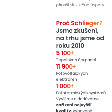
přináší skutečné úspory.
Proč Schlieger?
Jsme zkušení,
na trhu jsme od
roku 2010
5 100+
Tepelných čerpadel
11 900+
Fotovoltaických
elektráren
1 000+
Fototermických systémů
Vyvíjíme a dodáváme
zařízení nejvyšší
kvality
, vybavené