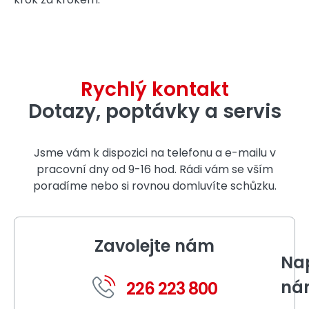
Rychlý kontakt
Dotazy, poptávky a servis
Jsme vám k dispozici na telefonu a e-mailu v
pracovní dny od 9-16 hod. Rádi vám se vším
poradíme nebo si rovnou domluvíte schůzku.
Zavolejte nám
Nap
ná
226 223 800