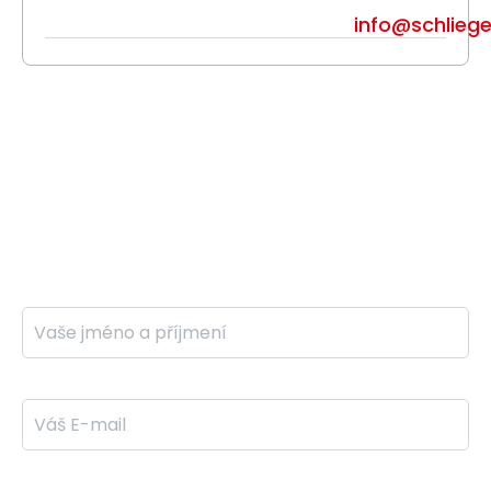
info@schliege
Připravíme vám individuální
nabídku
Ozveme se vám do 24 hodin
Jméno a příjmení *
E-mail *
Telefon *