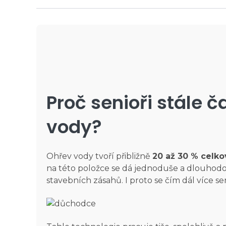
Proč senioři stále ča
vody?
Ohřev vody tvoří přibližně
20 až 30 % celk
na této položce se dá jednoduše a dlouhodo
stavebních zásahů. I proto se čím dál více s