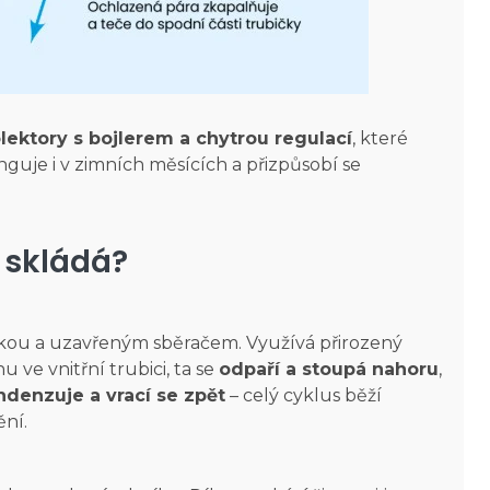
olektory s bojlerem a chytrou regulací
, které
guje i v zimních měsících a přizpůsobí se
 skládá?
ou a uzavřeným sběračem. Využívá přirozený
u ve vnitřní trubici, ta se
odpaří a stoupá nahoru
,
denzuje a vrací se zpět
– celý cyklus běží
ění.