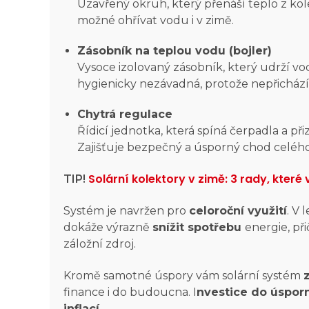
Uzavřený okruh, který přenáší teplo z kol
možné ohřívat vodu i v zimě.
Zásobník na teplou vodu (bojler)
Vysoce izolovaný zásobník, který udrží vo
hygienicky nezávadná, protože nepřicház
Chytrá regulace
Řídicí jednotka, která spíná čerpadla a př
Zajišťuje bezpečný a úsporný chod celéh
Solární kolektory v zimě: 3 rady, které
TIP!
Systém je navržen pro
celoroční využití
. V 
dokáže výrazně
snížit spotřebu
energie, př
záložní zdroj.
Kromě samotné úspory vám solární systém
finance i do budoucna. I
nvestice do úspor
inflací
.