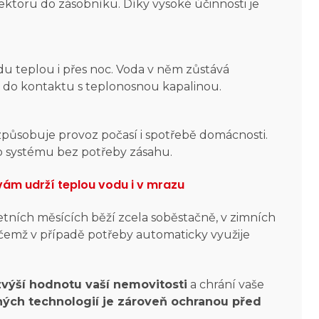
ektoru do zásobníku. Díky vysoké účinnosti je
du teplou i přes noc. Voda v něm zůstává
í do kontaktu s teplonosnou kapalinou.
izpůsobuje provoz počasí i spotřebě domácnosti.
o systému bez potřeby zásahu.
 vám udrží teplou vodu i v mrazu
letních měsících běží zcela soběstačně, v zimních
ičemž v případě potřeby automaticky využije
zvýší hodnotu vaší nemovitosti
a chrání vaše
ných technologií je zároveň ochranou před