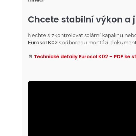
Chcete stabilní výkon a j
Nechte si zkontrolovat solární kapalinu neb
Eurosol K02
s odbornou montáží, dokumenta
Technické detaily Eurosol K02 – PDF ke s
📄