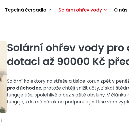
Tepelná čerpadla
Solární ohřev vody
O nás
Solární ohřev vody pro
dotaci až 90000 Kč př
Solární kolektory na střeše a tisíce korun zpět v peněž
pro důchodce
, protože chtějí snížit účty, získat ště
funguje tiše, spolehlivě a bez složité obsluhy. V článk
funguje, kdo má nárok na podporu a jestli se vám vypla
í