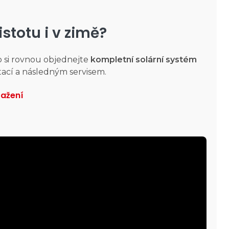
istotu i v zimě?
o si rovnou objednejte
kompletní solární systém
cí a následným servisem.
tažení