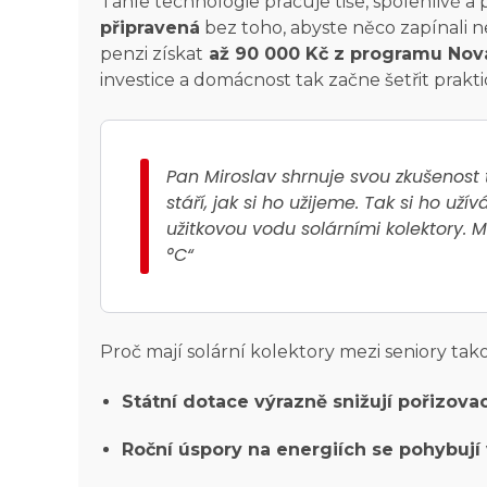
Tahle technologie pracuje tiše, spolehlivě 
připravená
bez toho, abyste něco zapínali n
penzi získat
až 90 000 Kč z programu Nov
investice a domácnost tak začne šetřit prakt
Pan Miroslav shrnuje svou zkušenost 
stáří, jak si ho užijeme. Tak si ho u
užitkovou vodu solárními kolektory
°C“
Proč mají solární kolektory mezi seniory tak
Státní dotace výrazně snižují pořizova
Roční úspory na energiích se pohybují 