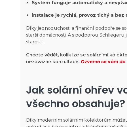
Systém funguje automaticky a nevyža
Instalace je rychlá, provoz tichý a bez r
Díky jednoduchosti a finanční podpoře se s
starší domácnosti. A s podporou Schliegeru 
starostí.
Chcete vědět, kolik lze se solárními kolekt
Ozveme se vám do 
nezávazné konzultace.
Jak solární ohřev v
všechno obsahuje?
Díky moderním solárním kolektorům může
pokud zvolíte variantu s přitápěním, ušetřít