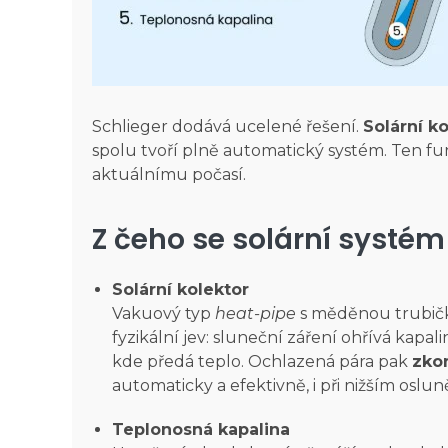
​​Schlieger dodává ucelené řešení.
Solární k
spolu tvoří plně automatický systém. Ten fun
aktuálnímu počasí.
Z čeho se solární systém
Solární kolektor
Vakuový typ
heat-pipe
s měděnou trubičk
fyzikální jev: sluneční záření ohřívá kapalin
kde předá teplo. Ochlazená pára pak
zkon
automaticky a efektivně, i při nižším oslun
Teplonosná kapalina