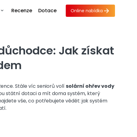
Recenze
Dotace
Online nabídka
 důchodce: Jak získat
edem
ence. Stále víc seniorů volí
solární ohřev vody
drou státní dotaci a mít doma systém, který
u najdete vše, co potřebujete vědět: jak systém
tí.