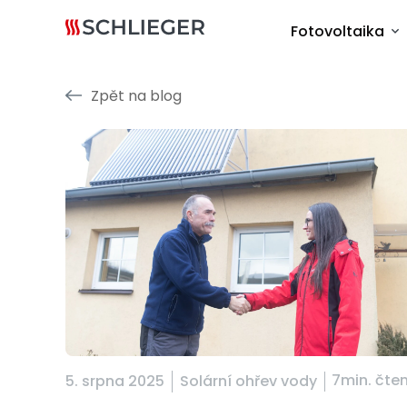
Fotovoltaika
Zpět na blog
7min. čten
5. srpna 2025
Solární ohřev vody