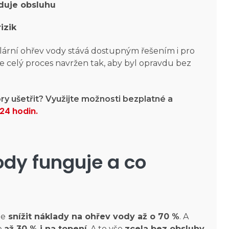
duje obsluhu
izik
olární ohřev vody stává dostupným řešením i pro
je celý proces navržen tak, aby byl opravdu bez
ory ušetřit? Využijte možnosti bezplatné a
24 hodin.
ody funguje a co
te
snížit náklady na ohřev vody až o 70 %
. A
e
až 30 % i na topení
. A to vše
zcela bez obsluhy
,