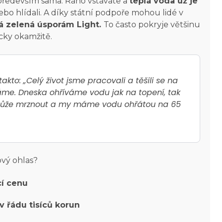
a především sama. Ráno vstáváte a
teplá voda už je
ebo hlídali. A díky státní podpoře mohou lidé v
á zelená úsporám Light.
To často pokryje většinu
icky okamžitě.
takto:
„Celý život jsme pracovali a těšili se na
žíváme. Dneska ohříváme vodu jak na topení, tak
. Může mrznout a my máme vodu ohřátou na 65
ový ohlas?
cí cenu
v řádu tisíců korun