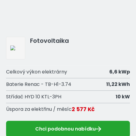
Fotovoltaika
Celkový výkon elektrárny
6,6 kWp
Baterie Renac - TB-H1-3.74
11,22 kWh
Střídač HYD 10 KTL-3PH
10 kW
2 577 Kč
Úspora za elektřinu / měsíc
Chci podobnou nabídku