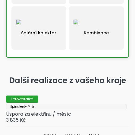
Solární kolektor
Kombinace
Výběrem řešení automaticky pokračujete na další
krok
Další realizace z vašeho kraje
Fotovoltaika
Špindlerův Mlýn
Úspora za elektřinu / měsíc
3 835 Kč