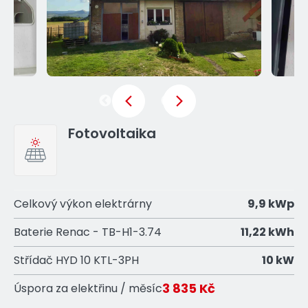
Previous
Next
Fotovoltaika
Celkový výkon elektrárny
9,9 kWp
Baterie Renac - TB-H1-3.74
11,22 kWh
Střídač HYD 10 KTL-3PH
10 kW
3 835 Kč
Úspora za elektřinu / měsíc