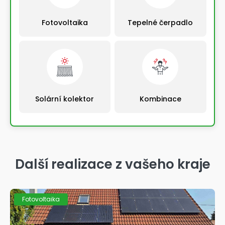
Fotovoltaika
Tepelné čerpadlo
Solární kolektor
Kombinace
Výběrem řešení automaticky pokračujete na další
krok
Další realizace z vašeho kraje
Fotovoltaika