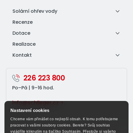
Solární ohřev vody
Recenze
Dotace
Realizace
Kontakt
226 223 800
Po–⁠Pá | 9–⁠16 hod.
info@schlieger.cz
Nastavení cookies
Chceme vám přinášet co nejlepší obsah. K tomu potřebujeme
pracovat s vašimi soubory cookies. Berete? Svůj souhlas
vyjádříte kliknutím na tlačítko Souhlasím. Přestože si vašeho