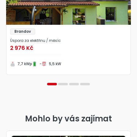
Brandov
Úspora za elektřinu / měsíc
2 976 Kč
7,7 kWp
-
5,5 kW
1
2
3
4
Mohlo by vás zajímat