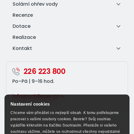
Solární ohřev vody
Recenze
Dotace
Realizace
Kontakt
226 223 800
Po–⁠Pá | 9–⁠16 hod.
info@schlieger.cz
Nastavení cookies
Chceme vám přinášet co nejlepší obsah. K tomu potřebujeme
pracovat s vašimi soubory cookies. Berete? Svůj souhlas
vyjádříte kliknutím na tlačítko Souhlasím. Přestože si vašeho
Sledujte nás na sociálních sítích a nenechte si ujít
souhlasu vážíme, můžete se rozhodnout všechny nepodstatné