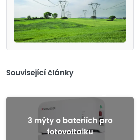
Související články
5 rad, jak nenaletět
dodavatelům energií
3 mýty o bateriích pro
fotovoltaiku