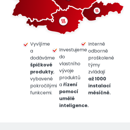
Vyvíjíme
Interně
Investujeme
a
odborně
do
dodáváme
proškolené
vlastního
špičkové
týmy
vývoje
produkty
,
zvládají
produktů
vybavené
až 1000
a
řízení
pokročilými
instalací
pomocí
funkcemi.
měsíčně.
umělé
inteligence.