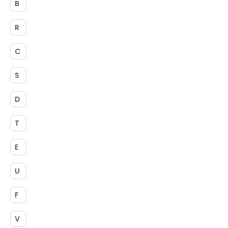
B
R
C
S
D
T
E
U
F
V