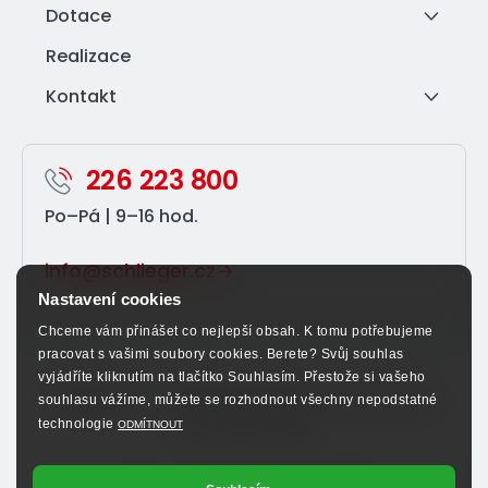
Dotace
Realizace
Kontakt
226 223 800
Po–⁠Pá | 9–⁠16 hod.
info@schlieger.cz
Nastavení cookies
Chceme vám přinášet co nejlepší obsah. K tomu potřebujeme
pracovat s vašimi soubory cookies. Berete? Svůj souhlas
vyjádříte kliknutím na tlačítko Souhlasím. Přestože si vašeho
Sledujte nás na sociálních sítích a nenechte si ujít
souhlasu vážíme, můžete se rozhodnout všechny nepodstatné
výhodné nabídky.
technologie
ODMÍTNOUT