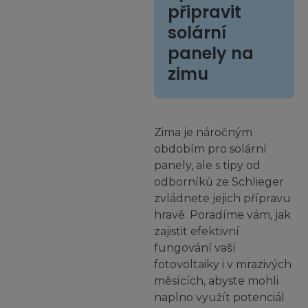
připravit
solární
panely na
zimu
Zima je náročným
obdobím pro solární
panely, ale s tipy od
odborníků ze Schlieger
zvládnete jejich přípravu
hravě. Poradíme vám, jak
zajistit efektivní
fungování vaší
fotovoltaiky i v mrazivých
měsících, abyste mohli
naplno využít potenciál