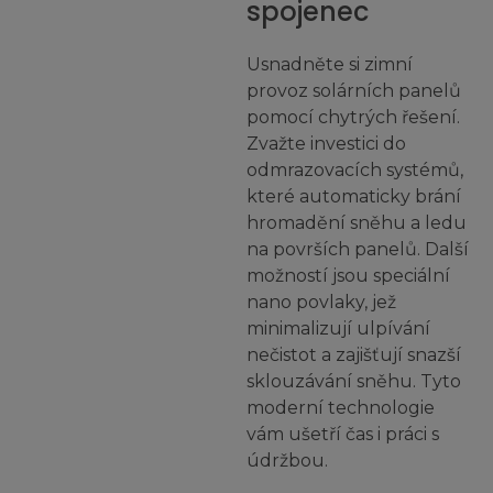
spojenec
Usnadněte si zimní
provoz solárních panelů
pomocí chytrých řešení.
Zvažte investici do
odmrazovacích systémů,
které automaticky brání
hromadění sněhu a ledu
na površích panelů. Další
možností jsou speciální
nano povlaky, jež
minimalizují ulpívání
nečistot a zajišťují snazší
sklouzávání sněhu. Tyto
moderní technologie
vám ušetří čas i práci s
údržbou.