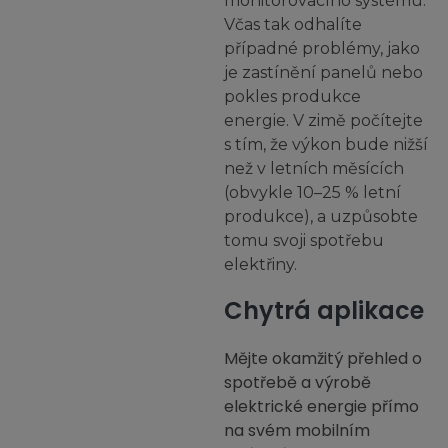
monitorovacího systému.
Včas tak odhalíte
případné problémy, jako
je zastínění panelů nebo
pokles produkce
energie. V zimě počítejte
s tím, že výkon bude nižší
než v letních měsících
(obvykle 10–25 % letní
produkce), a uzpůsobte
tomu svoji spotřebu
elektřiny.
Chytrá aplikace
Mějte okamžitý přehled o
spotřebě a výrobě
elektrické energie přímo
na svém mobilním