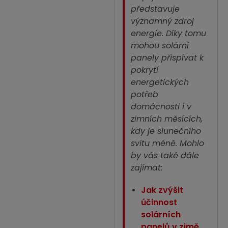
představuje
významný zdroj
energie. Díky tomu
mohou solární
panely přispívat k
pokrytí
energetických
potřeb
domácnosti i v
zimních měsících,
kdy je slunečního
svitu méně. Mohlo
by vás také dále
zajímat:
Jak zvýšit
účinnost
solárních
panelů v zimě