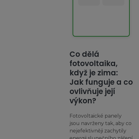
Co dělá
fotovoltaika,
když je zima
:
Jak funguje a co
ovlivňuje její
výkon?
Fotovoltaické panely
jsou navrženy tak, aby co
nejefektivněji zachytily
energii slunečního záření