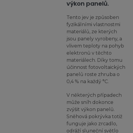
výkon panelů.
Tento jev je způsoben
fyzikálními vlastnostmi
materiálů, ze kterých
jsou panely vyrobeny, a
vlivem teploty na pohyb
elektronů v těchto
materiálech. Díky tomu
účinnost fotovoltaických
panelů roste zhruba o
0,4 % na každý °C.
V některých případech
může sníh dokonce
zvýšit výkon panelů.
Sněhová pokrývka totiž
funguje jako zrcadlo,
odráží sluneční světlo