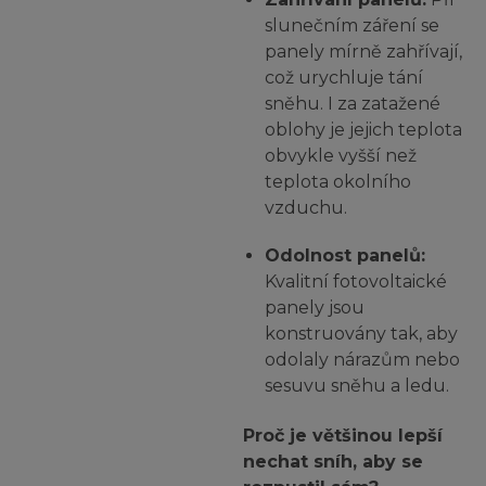
slunečním záření se
panely mírně zahřívají,
což urychluje tání
sněhu. I za zatažené
oblohy je jejich teplota
obvykle vyšší než
teplota okolního
vzduchu.
Odolnost panelů:
Kvalitní fotovoltaické
panely jsou
konstruovány tak, aby
odolaly nárazům nebo
sesuvu sněhu a ledu.
Proč je většinou lepší
nechat sníh, aby se