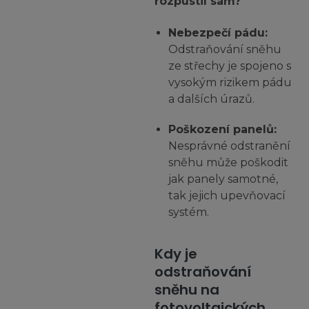
rozpustil sám?
Nebezpečí pádu:
Odstraňování sněhu
ze střechy je spojeno s
vysokým rizikem pádu
a dalších úrazů.
Poškození panelů:
Nesprávné odstranění
sněhu může poškodit
jak panely samotné,
tak jejich upevňovací
systém.
Kdy je
odstraňování
sněhu na
fotovoltaických