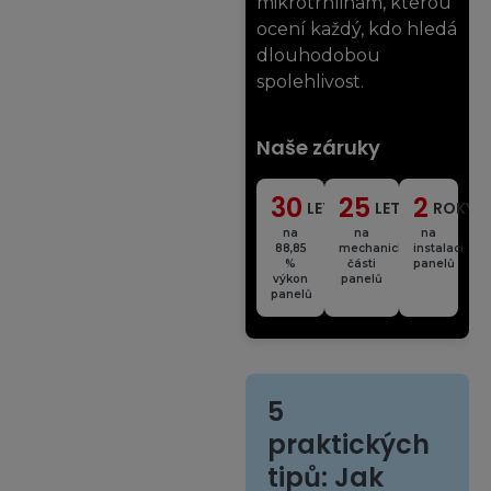
mikrotrhlinám, kterou
ocení každý, kdo hledá
dlouhodobou
spolehlivost.
Naše
záruky
30
25
2
LET
LET
ROKY
na
na
na
88,85
mechanické
instalaci
%
části
panelů
výkon
panelů
panelů
5
praktických
tipů: Jak