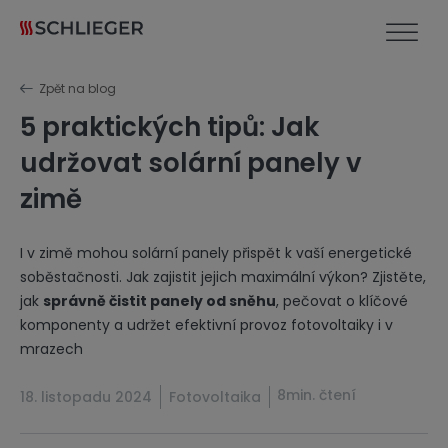
Zpět na blog
5 praktických tipů: Jak
udržovat solární panely v
zimě
I v zimě mohou solární panely přispět k vaší energetické
soběstačnosti. Jak zajistit jejich maximální výkon? Zjistěte,
jak
správně čistit panely od sněhu
, pečovat o klíčové
komponenty a udržet efektivní provoz fotovoltaiky i v
mrazech
8min. čtení
18. listopadu 2024
Fotovoltaika