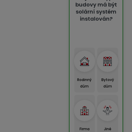
budovy má být
solární systém
instalován?
Rodinný
Bytový
dům
dům
Firma
Jiné