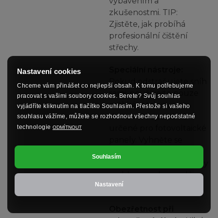
vybavením a
zkušenostmi. TIP:
Zjistěte, jak probíhá
profesionální čištění
střechy.
Speciální nástroje:
Nastavení cookies
Pokud odstraňujete sníh
Chceme vám přinášet co nejlepší obsah. K tomu potřebujeme
sami, používejte pouze
pracovat s vašimi soubory cookies. Berete? Svůj souhlas
měkké stěrky a
vyjádříte kliknutím na tlačítko Souhlasím. Přestože si vašeho
shrnovače speciálně
souhlasu vážíme, můžete se rozhodnout všechny nepodstatné
určené pro fotovoltaické
technologie
ODMÍTNOUT
panely. Vyhněte se
košťatům, lopatám a
Souhlasím
jiným nástrojům, které by
mohly povrch panelů
Nastavení
poškodit.
Obezřetnost při