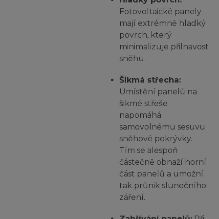
Fotovoltaické panely
mají extrémně hladký
povrch, který
minimalizuje přilnavost
sněhu.
Šikmá střecha:
Umístění panelů na
šikmé střeše
napomáhá
samovolnému sesuvu
sněhové pokrývky.
Tím se alespoň
částečně obnaží horní
část panelů a umožní
tak průnik slunečního
záření.
Zahřívání panelů:
Při