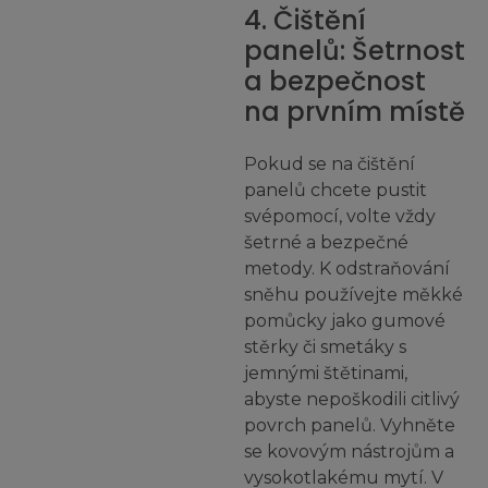
4. Čištění
panelů: Šetrnost
a bezpečnost
na prvním místě
Pokud se na čištění
panelů chcete pustit
svépomocí, volte vždy
šetrné a bezpečné
metody. K odstraňování
sněhu používejte měkké
pomůcky jako gumové
stěrky či smetáky s
jemnými štětinami,
abyste nepoškodili citlivý
povrch panelů. Vyhněte
se kovovým nástrojům a
vysokotlakému mytí. V