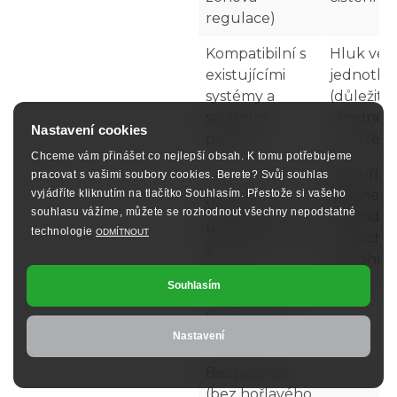
regulace)
Kompatibilní s
Hluk ven
existujícími
jednotky
systémy a
(důležité
solárními
vhodné
Nastavení cookies
panely
umístění
Chceme vám přinášet co nejlepší obsah. K tomu potřebujeme
Neohřívá
pracovat s vašimi soubory cookies. Berete? Svůj souhlas
vyjádříte kliknutím na tlačítko Souhlasím. Přestože si vašeho
(nutné
Vysoká
souhlasu vážíme, můžete se rozhodnout všechny nepodstatné
čerpadlo
účinnost (COP
technologie
ODMÍTNOUT
vzduch-
2,5 – 4)
pro ohře
vody)
Souhlasím
Odvlhčování
vzduchu
Nastavení
Bezpečnost
(bez hořlavého