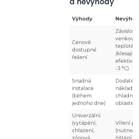
a nevýhody
Výhody
Nevýho
Závislost
venkovní
Cenově
teplotě
dostupné
(klesající
řešení
efektivit
-3 °C)
Snadná
Dodateč
instalace
náklady 
(během
chladněj
jednoho dne)
oblastec
Univerzální
(vytápění,
Víření p
chlazení,
(nutnost
zónová
čištění fil