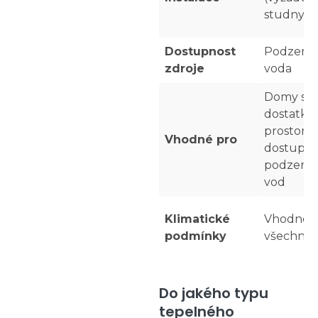
studny)
Dostupnost
Podzemn
zdroje
voda
Domy s
dostatk
prostoru 
Vhodné pro
dostupno
podzemn
vod
Klimatické
Vhodné 
podmínky
všechny 
Do jakého typu
tepelného