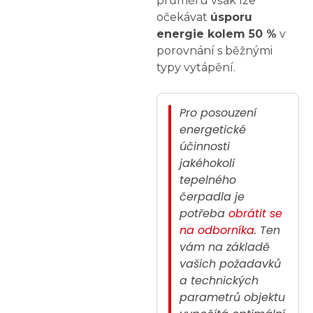
průměru však lze
očekávat
úsporu
energie kolem 50 %
v
porovnání s běžnými
typy vytápění.
Pro posouzení
energetické
účinnosti
jakéhokoli
tepelného
čerpadla je
potřeba
obrátit se
na odborníka
. Ten
vám na základě
vašich požadavků
a technických
parametrů objektu