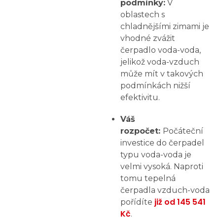
podmínky:
V
oblastech s
chladnějšími zimami je
vhodné zvážit
čerpadlo voda-voda,
jelikož voda-vzduch
může mít v takových
podmínkách nižší
efektivitu.
Váš
rozpočet:
Počáteční
investice do čerpadel
typu voda-voda je
velmi vysoká. Naproti
tomu tepelná
čerpadla vzduch-voda
již od 145 541
pořídíte
Kč
.