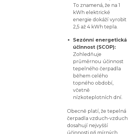
To znamená, že na 1
kWh elektrické
energie dokáží vyrobit
2,5 až 4 kWh tepla.
Sezónní energetická
účinnost (SCOP):
Zohledňuje
průměrnou účinnost
tepelného čerpadla
během celého
topného období,
včetně
nízkoteplotních dní.
Obecně platí, že tepelná
čerpadla vzduch-vzduch
dosahují nejvyšší
účinnosti při mírných