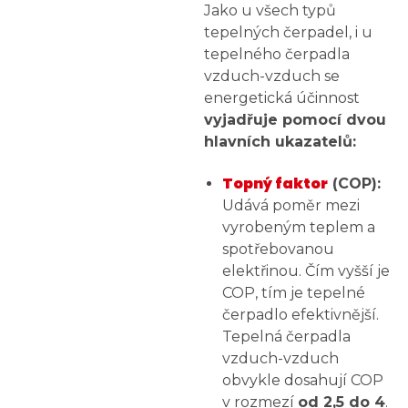
Jako u všech typů
tepelných čerpadel, i u
tepelného čerpadla
vzduch-vzduch se
energetická účinnost
vyjadřuje pomocí dvou
hlavních ukazatelů:
Topný faktor
(COP):
Udává poměr mezi
vyrobeným teplem a
spotřebovanou
elektřinou. Čím vyšší je
COP, tím je tepelné
čerpadlo efektivnější.
Tepelná čerpadla
vzduch-vzduch
obvykle dosahují COP
v rozmezí
od 2,5 do 4
.