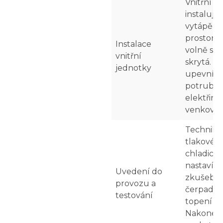
Vnitřní j
instaluje
vytápěn
prostoru.
Instalace
volně sto
vnitřní
skrytá. Te
jednotky
upevní a 
potrubí c
elektřině 
venkovní
Technik 
tlakové 
chladicíh
nastaví t
Uvedení do
zkušebně
provozu a
čerpadlo
testování
topení i 
Nakonec