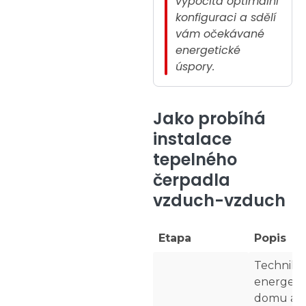
vypočítá optimální
konfiguraci a sdělí
vám očekávané
energetické
úspory.
Jako probíhá
instalace
tepelného
čerpadla
vzduch-vzduch
Etapa
Popis
Technik 
energetic
domu a z