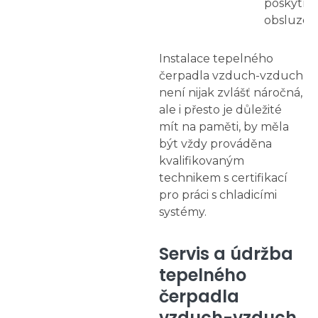
poskytne
obsluze a
Instalace tepelného
čerpadla vzduch-vzduch
není nijak zvlášť náročná,
ale i přesto je důležité
mít na paměti, by měla
být vždy prováděna
kvalifikovaným
technikem s certifikací
pro práci s chladicími
systémy.
Servis a údržba
tepelného
čerpadla
vzduch-vzduch