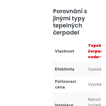
Porovnání s
jinými typy
tepelných
čerpadel
Tepelné
čerpadl
Vlastnost
voda-v
Efektivita
Vysoká
Pořizovací
Vysoká
cena
Náročněj
Instalace
(vyžaduje