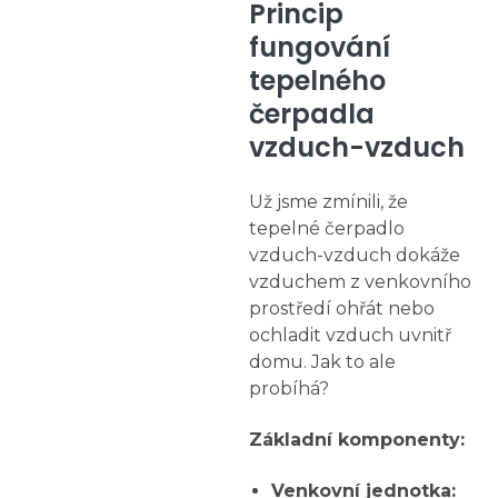
Princip
fungování
tepelného
čerpadla
vzduch-vzduch
Už jsme zmínili, že
tepelné čerpadlo
vzduch-vzduch dokáže
vzduchem z venkovního
prostředí ohřát nebo
ochladit vzduch uvnitř
domu. Jak to ale
probíhá?
Základní komponenty:
Venkovní jednotka: