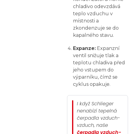
chladivo odevzdává
teplo vzduchu v
místnosti a
zkondenzuje se do
kapalného stavu.
Expanze:
Expanzní
ventil snižuje tlak a
teplotu chladiva před
jeho vstupem do
výparníku, čímž se
cyklus opakuje.
I když Schlieger
nenabízí tepelná
čerpadla vzduch-
vzduch, naše
čerpadla vzduch-