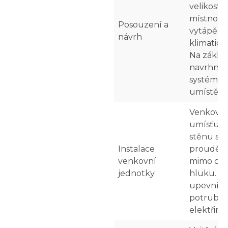
velikost, 
místností,
Posouzení a
vytápění a
návrh
klimatic
Na zákla
navrhne 
systém, j
umístění
Venkovní
umísťuje 
stěnu s 
Instalace
prouděn
venkovní
mimo dos
jednotky
hluku. Te
upevní a 
potrubí c
elektřině.