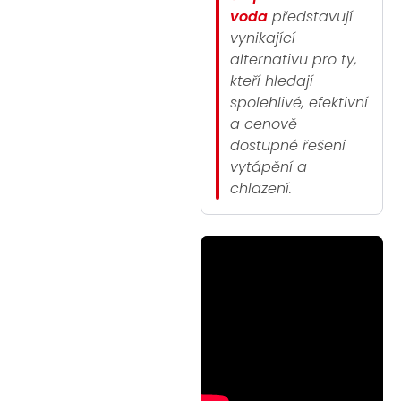
voda
představují
vynikající
alternativu pro ty,
kteří hledají
spolehlivé, efektivní
a cenově
dostupné řešení
vytápění a
chlazení.