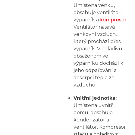
Umístěna venku,
obsahuje ventilátor,
kompresor
výparník a
.
Ventilátor nasává
venkovní vzduch,
který prochází přes
výparník. V chladivu
obsaženém ve
výparníku dochází k
jeho odpařování a
absorpci tepla ze
vzduchu.
Vnitřní jednotka:
Umístěna uvnitř
domu, obsahuje
kondenzátor a
ventilátor. Kompresor
stlačuje chladivo z