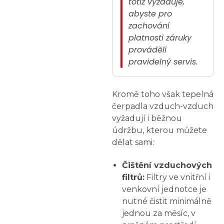
totiž vyžaduje,
abyste pro
zachování
platnosti záruky
prováděli
pravidelný servis.
Kromě toho však tepelná
čerpadla vzduch-vzduch
vyžadují i běžnou
údržbu, kterou můžete
dělat sami:
Čištění vzduchových
filtrů:
Filtry ve vnitřní i
venkovní jednotce je
nutné čistit minimálně
jednou za měsíc, v