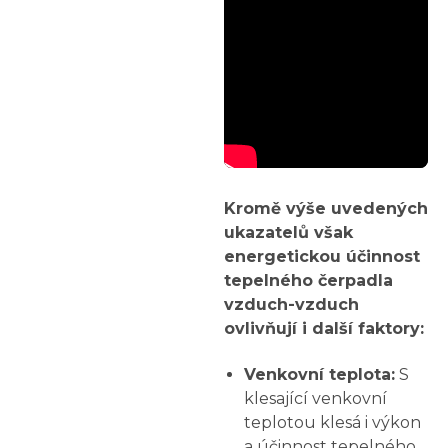
Kromě výše uvedených
ukazatelů však
energetickou účinnost
tepelného čerpadla
vzduch-vzduch
ovlivňují i další faktory:
Venkovní teplota:
S
klesající venkovní
teplotou klesá i výkon
a účinnost tepelného