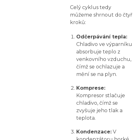
Celý cyklus tedy
můžeme shrnout do čtyř
kroků:
Odčerpávání tepla:
Chladivo ve výparníku
absorbuje teplo z
venkovního vzduchu,
čímž se ochlazuje a
mění se na plyn.
Komprese:
Kompresor stlačuje
chladivo, čímž se
zvyšuje jeho tlak a
teplota.
Kondenzace:
V
kondenzátoru horké