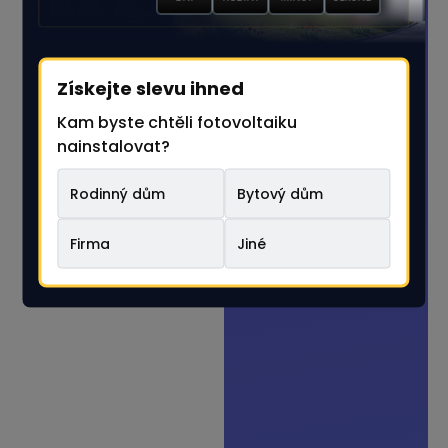
1-2
3-4
Získejte slevu ihned
Kam byste chtěli fotovoltaiku
nainstalovat?
5+
Nelze určit
Rodinný dům
Bytový dům
Firma
Jiné
Výběrem řešení automaticky
pokračujete na další krok