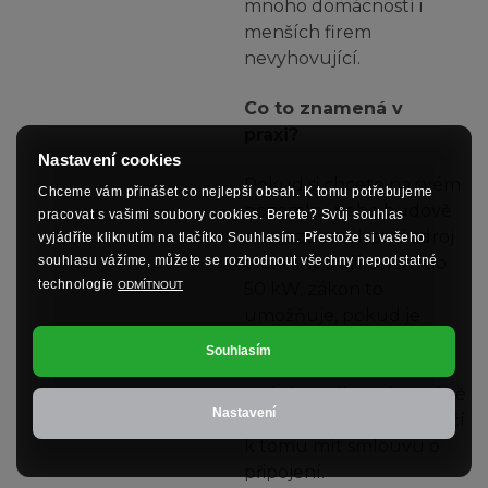
mnoho domácností i
menších firem
nevyhovující.
Co to znamená v
praxi?
Nastavení cookies
Pokud si chcete na svém
Chceme vám přinášet co nejlepší obsah. K tomu potřebujeme
pozemku nebo budově
pracovat s vašimi soubory cookies. Berete? Svůj souhlas
provozovat vlastní zdroj
vyjádříte kliknutím na tlačítko Souhlasím. Přestože si vašeho
elektřiny s výkonem do
souhlasu vážíme, můžete se rozhodnout všechny nepodstatné
technologie
50 kW, zákon to
ODMÍTNOUT
umožňuje, pokud je
připojen k distribuční
Souhlasím
nebo přenosové síti a na
stejném odběrném místě
Nastavení
není jiná elektrárna. Stačí
k tomu mít smlouvu o
připojení.