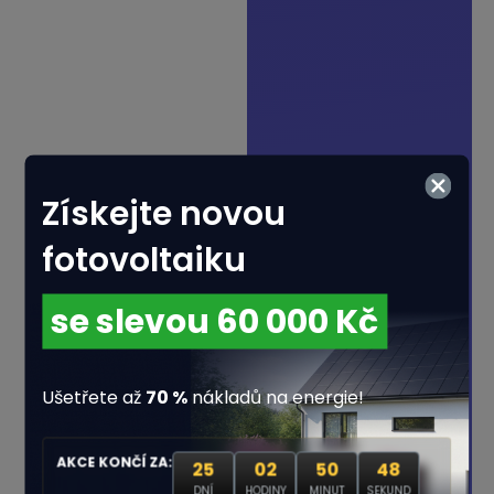
Získejte novou
28% Vyplněno
fotovoltaiku
se slevou 60 000 Kč
Kolik osob žije ve vaší
domácnosti?
Ušetřete až
70 %
nákladů na energie!
AKCE KONČÍ ZA:
25
02
50
47
DNÍ
HODINY
MINUT
SEKUND