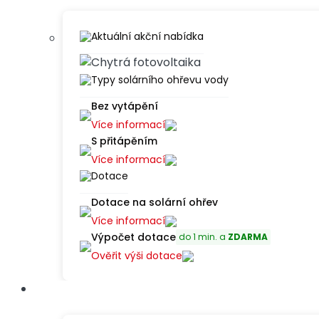
Aktuální akční nabídka
Šetřete
Typy solárního ohřevu vody
až 70 %
Bez vytápění
Více informací
nákladů na
S přitápěním
ohřev vody
Více informací
Dotace
Zjistit více o akci
Dotace na solární ohřev
Více informací
Výpočet dotace
do 1 min. a
ZDARMA
Ověřit výši dotace