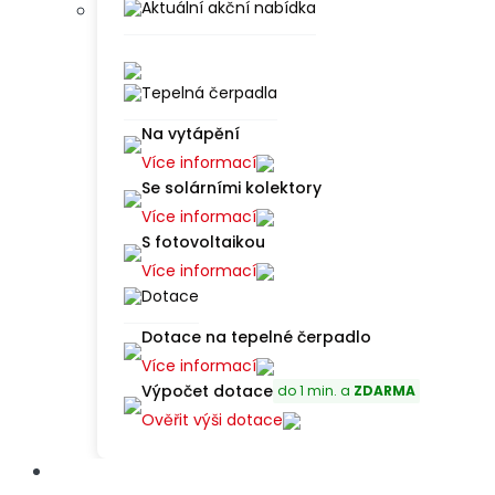
čerpadlo!
Aktuální akční nabídka
Chci
slevu
Tepelná čerpadla
79
Na vytápění
900
Více informací
Se solárními kolektory
Kč
Více informací
S fotovoltaikou
Chci
Více informací
slevu
Dotace
79
900
Dotace na tepelné čerpadlo
Kč
Více informací
Výpočet dotace
do 1 min. a
ZDARMA
Ověřit výši dotace