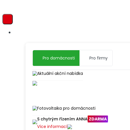
Přejít
Získejte
k
novou
obsahu
fotovoltaiku
se
slevou
Pro domácnosti
Pro firmy
60
000
Aktuální akční nabídka
Kč
Ušetřete
až
70
Fotovoltaika pro domácnosti
%
S chytrým řízením ANNA
ZDARMA
nákladů
Více informací
na