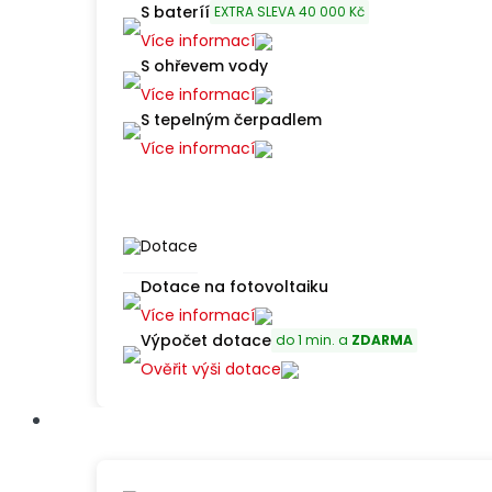
S bateríí
EXTRA SLEVA 40 000 Kč
energie!
Více informací
Chci
S ohřevem vody
slevu
Více informací
60
S tepelným čerpadlem
000
Více informací
Kč
Dotace
Dotace na fotovoltaiku
Akční
Více informací
letní
Výpočet dotace
do 1 min. a
ZDARMA
sleva
Ověřit výši dotace
na
tepelné