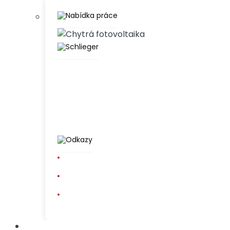
Nabídka práce
Přijímáme
Schlieger
obchodní
zástupce z
oboru!
Vydělej si až
Odkazy
100 000 Kč
měsíčně
Chci k vám do
týmu