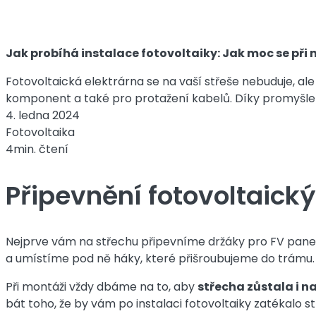
Jak probíhá instalace fotovoltaiky: Jak moc se při n
Fotovoltaická elektrárna se na vaší střeše nebuduje, ale
komponent a také pro protažení kabelů. Díky promyšlen
4. ledna 2024
Fotovoltaika
4min. čtení
Připevnění fotovoltaick
Nejprve vám na střechu připevníme držáky pro FV panel
a umístíme pod ně háky, které přišroubujeme do trámu. Jes
Při montáži vždy dbáme na to, aby
střecha zůstala i 
bát toho, že by vám po instalaci fotovoltaiky zatékalo s