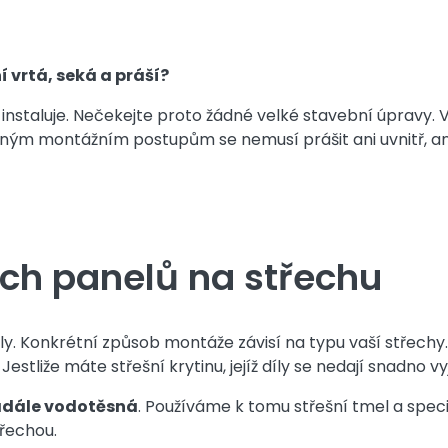
í vrtá, seká a práší?
 instaluje. Nečekejte proto žádné velké stavební úpravy. 
ým montážním postupům se nemusí prášit ani uvnitř, ani
ých panelů na střechu
y. Konkrétní způsob montáže závisí na typu vaší střechy
tliže máte střešní krytinu, jejíž díly se nedají snadno vy
nadále vodotěsná
. Používáme k tomu střešní tmel a spe
třechou.