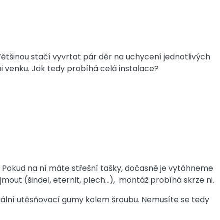
Většinou stačí vyvrtat pár děr na uchycení jednotlivých
 venku. Jak tedy probíhá celá instalace?
. Pokud na ní máte střešní tašky, dočasně je vytáhneme
jmout (šindel, eternit, plech…), montáž probíhá skrze ni.
ciální utěsňovací gumy kolem šroubu. Nemusíte se tedy