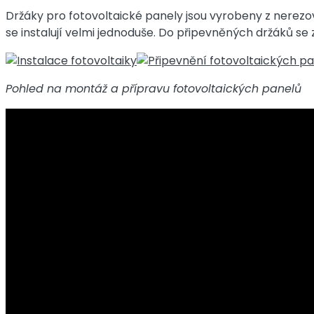
Držáky pro fotovoltaické panely jsou vyrobeny z nerez
se instalují velmi jednoduše. Do připevněných držáků se
Pohled na montáž a přípravu fotovoltaických panelů