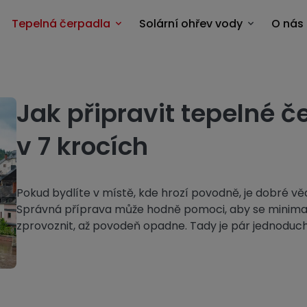
Tepelná čerpadla
Solární ohřev vody
O nás
Jak připravit tepelné 
v 7 krocích
Pokud bydlíte v místě, kde hrozí povodně, je dobré vě
Správná příprava může hodně pomoci, aby se minimali
zprovoznit, až povodeň opadne. Tady je pár jednoduch