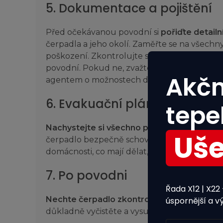
5. Dokumentace a pojištění
Před očekávanou povodní si
pořiďte detailn
čerpadla a jeho okolí. Zaměřte se na všechny
poškození. Zkontrolujte svou pojistnou sml
povodní. Pokud ne, zvažte rozšíření pojistn
Akčn
agentem o možnostech dodatečné ochrany.
6. Evakuační plán
tepe
Nachystejte si všechno potřebné
nářadí a v
Uše
čerpadlo bezpečně schováte před záplavou,
domácnosti, co mají dělat, aby při stěhování 
7. Po povodni
Řada X12 | X22 –
Nechte čerpadlo zkontrolovat odborníke
úspornější a vý
důkladně vyčistěte a vysušte všechny komp