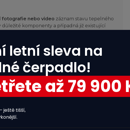
í fotografie nebo video
záznam stavu tepelného
 důležité komponenty a případná již existující
ouvu a ujistěte se, že pokrývá škody způsobené
ého krytí nebo se poraďte se svým pojišťovacím
í letní sleva na
lné čerpadlo!
ozík, ať máte vše po ruce. Naplánujte, kam
třete až 79 900 
Kolik osob žije ve vaší domácnosti?
 ideálně někam hodně vysoko. Sdělte všem v
čerpadla spolupracovali.
 ještě tišší,
m před opětovným uvedením
do provozu a
konější.
onenty.
1-2
3-4