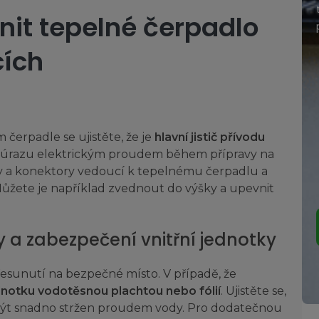
A to dokonce
až do výše 180 000 Kč.
Tato
ánit tepelné čerpadlo
dotace pokrývá až 95 % z výdajů.
cích
čerpadle se ujistěte, že je
hlavní jistič přívodu
úrazu elektrickým proudem během přípravy na
y a konektory vedoucí k tepelnému čerpadlu a
 Můžete je například zvednout do výšky a upevnit
Mám nárok na dotaci?
 a zabezpečení vnitřní jednotky
řesunutí na bezpečné místo. V případě, že
dnotku vodotěsnou plachtou nebo fólií
. Ujistěte se,
být snadno stržen proudem vody. Pro dodatečnou