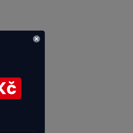
28% Vyplněno
Kč