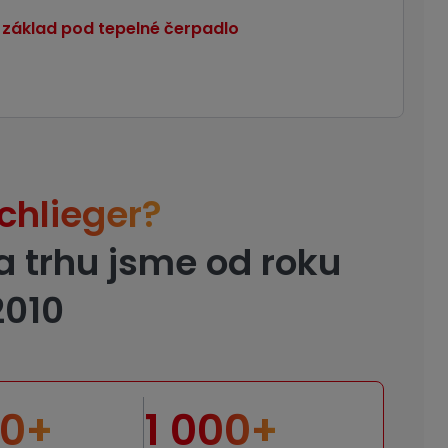
 základ pod tepelné čerpadlo
chlieger?
a trhu jsme od roku
2010
00+
1 000+