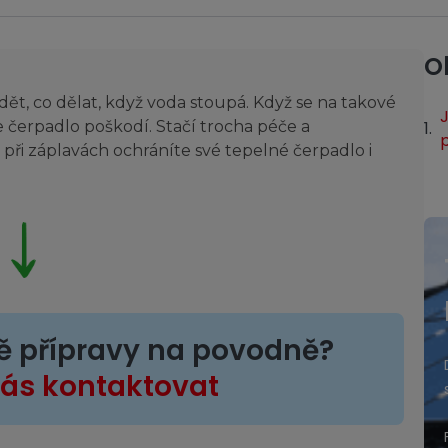
O
ět, co dělat, když voda stoupá. Když se na takové
J
 se čerpadlo poškodí. Stačí trocha péče a
i při záplavách ochráníte své tepelné čerpadlo i
Kotlíková
dotace
ě přípravy na povodně?
Tepelná čerpadla jsou jedním z ekologických
nás kontaktovat
způsobů vytápění, který lze prostřednictvím
kotlíkové dotace pořídit.