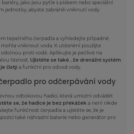
bariéry, jako jsou pytle s pískem nebo speciální
 jednotky, abyste zabránili vniknutí vody.
m tepelného čerpadla a vyhledejte případné
y mohla vniknout voda. K utěsnění použijte
odolnou proti vodě. Aplikujte je pečlivě na
alou těsnost.
Ujistěte se také , že drenážní systém
e čistý
a funkční pro odvod vody.
 čerpadlo pro odčerpávání vody
pevnou odtokovou hadici, která umožní odvádět
istěte se, že hadice je bez překážek
a není nikde
te funkčnost čerpadla a ujistěte se, že je
spozici také náhradní baterie nebo generátor pro