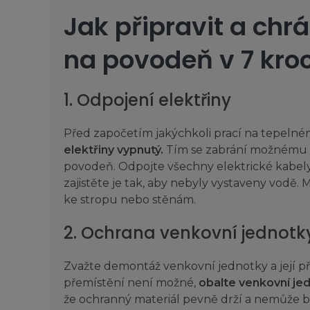
Jak připravit a chr
na povodeň v 7 kro
1. Odpojení elektřiny
Před započetím jakýchkoli prací na tepelném 
elektřiny vypnutý.
Tím se zabrání možnému 
povodeň. Odpojte všechny elektrické kabel
zajistěte je tak, aby nebyly vystaveny vodě.
ke stropu nebo stěnám.
2. Ochrana venkovní jednotky
Zvažte demontáž venkovní jednotky a její p
přemístění není možné,
obalte venkovní je
že ochranný materiál pevně drží a nemůže 