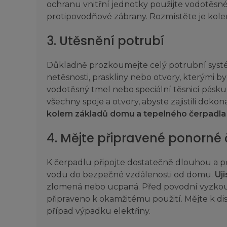
ochranu vnitřní jednotky použijte vodotěsné 
protipovodňové zábrany. Rozmístěte je kolem
3. Utěsnění potrubí
Důkladně prozkoumejte celý potrubní systé
netěsnosti, praskliny nebo otvory, kterými b
vodotěsný tmel nebo speciální těsnicí pásku 
všechny spoje a otvory, abyste zajistili dokon
kolem základů domu a tepelného čerpadla j
4. Mějte připravené ponorné
K čerpadlu připojte dostatečně dlouhou a 
vodu do bezpečné vzdálenosti od domu.
Uj
zlomená nebo ucpaná. Před povodní vyzkoušej
připraveno k okamžitému použití. Mějte k di
případ výpadku elektřiny.