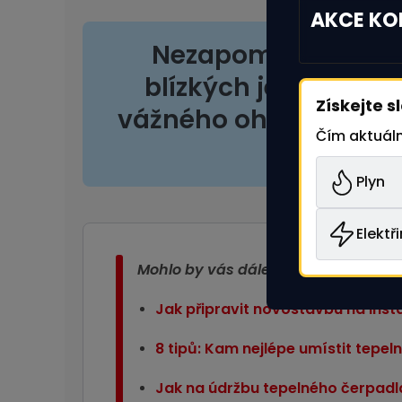
AKCE KON
Nezapomeňte, že b
blízkých je vždy na
Získejte s
vážného ohrožení se 
Čím aktuáln
složek a m
Plyn
Elektř
Mohlo by vás dále zajímat:
Jak připravit novostavbu na ins
8 tipů: Kam nejlépe umístit tepe
Jak na údržbu tepelného čerpadl