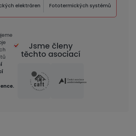
ckých elektráren
Fototermických systémů
ujeme
oje
Jsme členy
ích
těchto asociací
tů
í
cí
gence.