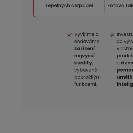
Tepelných čerpadel
Fotovoltai
Vyvíjíme a
Invest
dodáváme
do výv
zařízení
vlastn
nejvyšší
produk
kvality
,
a
řízen
vybavené
pomo
pokročilými
umělé
funkcemi.
inteli