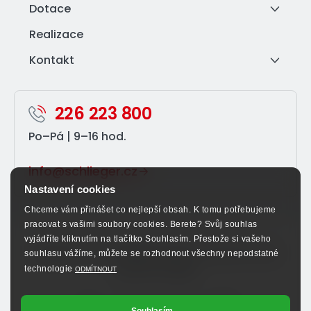
Dotace
Realizace
Kontakt
226 223 800
Po–⁠Pá | 9–⁠16 hod.
info@schlieger.cz
Nastavení cookies
Chceme vám přinášet co nejlepší obsah. K tomu potřebujeme
pracovat s vašimi soubory cookies. Berete? Svůj souhlas
vyjádříte kliknutím na tlačítko Souhlasím. Přestože si vašeho
Sledujte nás na sociálních sítích a nenechte si ujít
souhlasu vážíme, můžete se rozhodnout všechny nepodstatné
výhodné nabídky.
technologie
ODMÍTNOUT