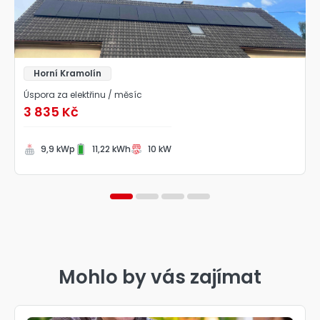
Horní Kramolín
Úspora za elektřinu / měsíc
3 835 Kč
9,9 kWp
11,22 kWh
10 kW
1
2
3
4
Mohlo by vás zajímat