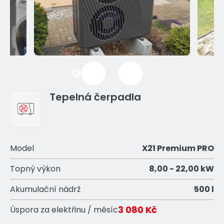
Previous
Next
Tepelná čerpadla
Model
X21 Premium PRO
Topný výkon
8,00 - 22,00 kW
Akumulační nádrž
500 l
3 080 Kč
Úspora za elektřinu / měsíc