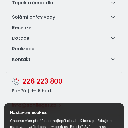
Tepelná čerpadla
Solární ohřev vody
Recenze
Dotace
Realizace
Kontakt
226 223 800
Po–⁠Pá | 9–⁠16 hod.
info@schlieger.cz
Nastavení cookies
Chceme vám přinášet co nejlepší obsah. K tomu potřebujeme
pracovat s vašimi soubory cookies. Berete? Svůj souhlas