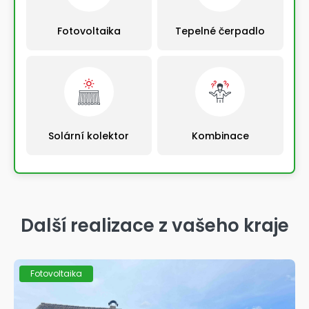
Fotovoltaika
Tepelné čerpadlo
Solární kolektor
Kombinace
Výběrem řešení automaticky pokračujete na další
krok
Další realizace z vašeho kraje
Fotovoltaika