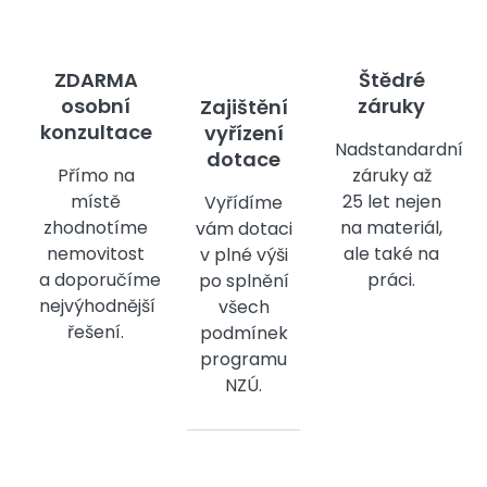
ZDARMA
Štědré
osobní
záruky
Zajištění
konzultace
vyřízení
Nadstandardní
dotace
Přímo na
záruky až
místě
25 let nejen
Vyřídíme
zhodnotíme
na materiál,
vám dotaci
nemovitost
ale také na
v plné výši
a doporučíme
práci.
po splnění
nejvýhodnější
všech
řešení.
podmínek
programu
NZÚ.