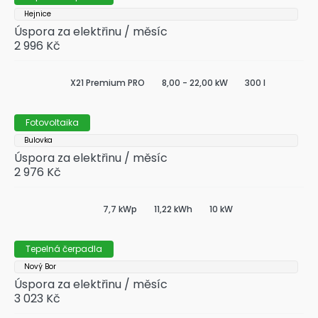
Hejnice
Úspora za elektřinu / měsíc
2 996 Kč
X21 Premium PRO
8,00 - 22,00 kW
300 l
Fotovoltaika
Bulovka
Úspora za elektřinu / měsíc
2 976 Kč
7,7 kWp
11,22 kWh
10 kW
Tepelná čerpadla
Nový Bor
Úspora za elektřinu / měsíc
3 023 Kč