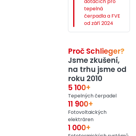
dotacích pro
tepelná
čerpadla a FVE
od září 2024
Proč Schlieger?
Jsme zkušení,
na trhu jsme od
roku 2010
5 100+
Tepelných čerpadel
11 900+
Fotovoltaických
elektráren
1 000+
Fototermických systémů