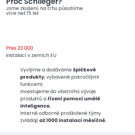
Proč Schlieger?
Jsme zkušení, na trhu působíme
více než 15 let
Přes 23 000
instalací v zemích EU
Vyvíjíme a dodáváme
špičkové
produkty
, vybavené pokročilými
funkcemi.
Investujeme do vlastního vývoje
produktů a
řízení pomocí umělé
inteligence.
Interně odborně proškolené týmy
zvládají
až 1000 instalací měsíčně.