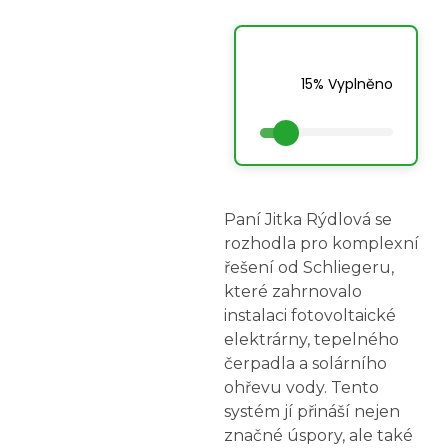
15% Vyplněno
Na jakém typu
budovy má být
Paní Jitka Rýdlová se
solární systém
rozhodla pro komplexní
instalován?
řešení od Schliegeru,
které zahrnovalo
instalaci fotovoltaické
elektrárny, tepelného
čerpadla a solárního
ohřevu vody. Tento
systém jí přináší nejen
značné úspory, ale také