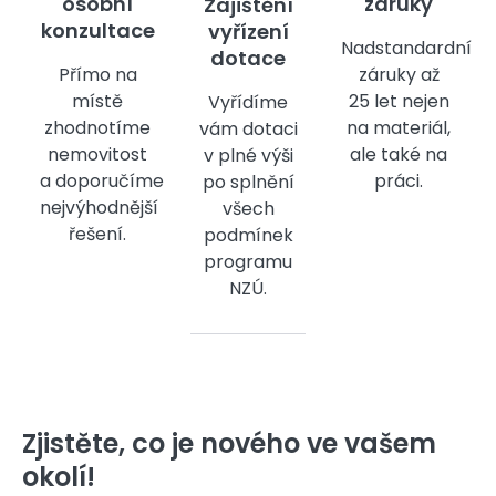
osobní
záruky
Zajištění
konzultace
vyřízení
Nadstandardní
dotace
Přímo na
záruky až
místě
25 let nejen
Vyřídíme
zhodnotíme
na materiál,
vám dotaci
nemovitost
ale také na
v plné výši
a doporučíme
práci.
po splnění
nejvýhodnější
všech
řešení.
podmínek
programu
NZÚ.
Zjistěte, co je nového ve vašem
okolí!