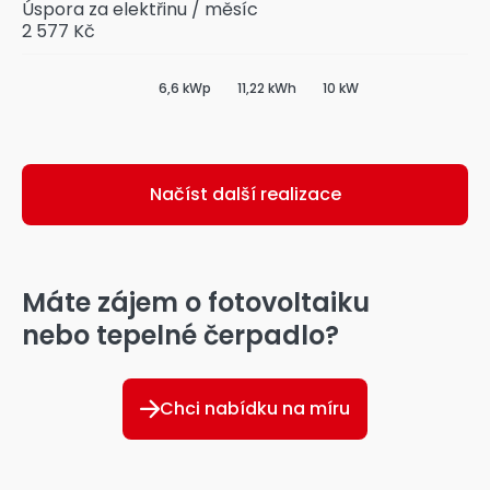
Úspora za elektřinu / měsíc
2 577 Kč
6,6 kWp
11,22 kWh
10 kW
Načíst další realizace
Máte zájem o fotovoltaiku
nebo tepelné čerpadlo?
Chci nabídku na míru