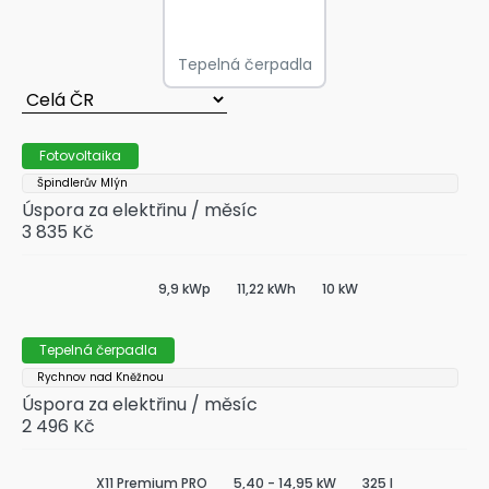
Tepelná čerpadla
Fotovoltaika
Špindlerův Mlýn
Úspora za elektřinu / měsíc
3 835 Kč
9,9 kWp
11,22 kWh
10 kW
Tepelná čerpadla
Rychnov nad Kněžnou
Úspora za elektřinu / měsíc
2 496 Kč
X11 Premium PRO
5,40 - 14,95 kW
325 l