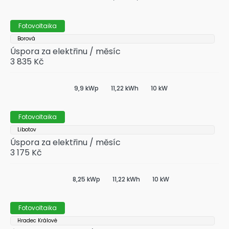
Fotovoltaika
Borová
Úspora za elektřinu / měsíc
3 835 Kč
9,9 kWp
11,22 kWh
10 kW
Fotovoltaika
Libotov
Úspora za elektřinu / měsíc
3 175 Kč
8,25 kWp
11,22 kWh
10 kW
Fotovoltaika
Hradec Králové