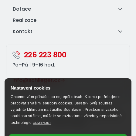
Dotace
Realizace
Kontakt
226 223 800
Po–⁠Pá | 9–⁠16 hod.
info@schlieger.cz
Nastavení cookies
Chceme vám přinášet co nejlepší obsah. K tomu potřebujeme
pracovat s vašimi soubory cookies. Berete? Svůj souhlas
vyjádříte kliknutím na tlačítko Souhlasím. Přestože si vašeho
Sledujte nás na sociálních sítích a nenechte si ujít
souhlasu vážíme, můžete se rozhodnout všechny nepodstatné
výhodné nabídky.
technologie
ODMÍTNOUT