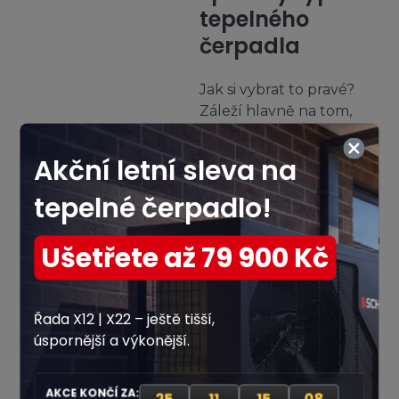
tepelného
čerpadla
Jak si vybrat to pravé?
Záleží hlavně na tom,
kde bydlíte a jaké tam
máte podmínky. Někde
Akční letní sleva na
je lepší čerpat teplo ze
28% Vyplněno
vzduchu, jinde zase ze
tepelné čerpadlo!
země nebo z vody. Taky
je důležité, jak je váš dům
Ušetřete až 79 900 Kč
Kolik osob žije ve vaší
velký a starý a jakou
domácnosti?
teplotu máte rádi.
Řada X12 | X22 – ještě tišší,
1. Tepelná
úspornější a výkonější.
čerpadla
vzduch-voda
AKCE KONČÍ ZA: