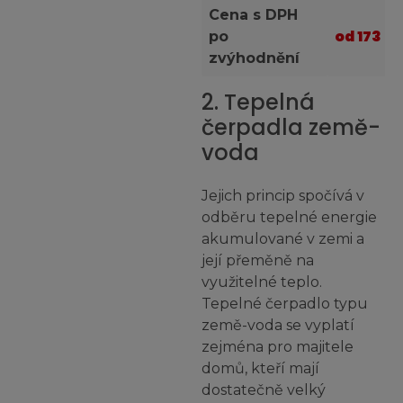
Cena s DPH
od 173 78
po
zvýhodnění
2. Tepelná
čerpadla země-
voda
Jejich princip spočívá v
odběru tepelné energie
akumulované v zemi a
její přeměně na
využitelné teplo.
Tepelné čerpadlo typu
země-voda se vyplatí
zejména pro majitele
domů, kteří mají
dostatečně velký