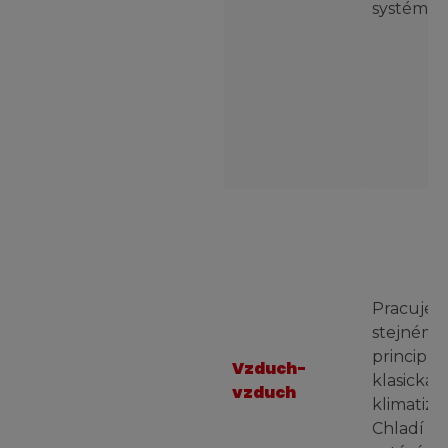
systému.
Pracuje 
stejném
principu 
Vzduch-
klasická
vzduch
klimatiza
Chladí v l