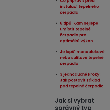
Co připravit před
instalací tepelného
čerpadla
8 tipů: Kam nejlépe
umístit tepelné
čerpadlo pro
optimální výkon
Je lepší monoblokové
nebo splitové tepelné
čerpadlo
3 jednoduché kroky:
Jak postavit základ
pod tepelné čerpadlo
Jak si vybrat
správný typ