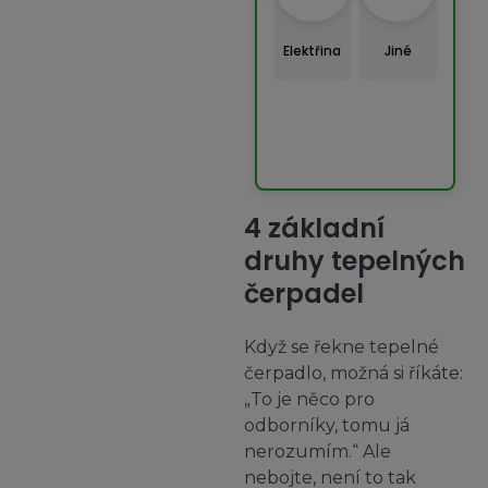
Elektřina
Jiné
4 základní
druhy tepelných
čerpadel
Když se řekne tepelné
čerpadlo, možná si říkáte:
„To je něco pro
odborníky, tomu já
nerozumím.“ Ale
nebojte, není to tak