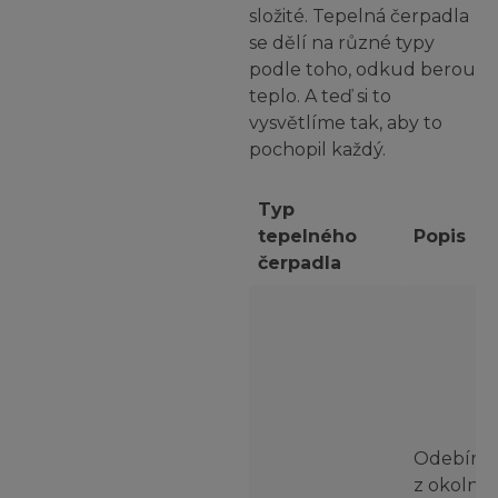
složité. Tepelná čerpadla
se dělí na různé typy
podle toho, odkud berou
teplo. A teď si to
vysvětlíme tak, aby to
pochopil každý.
Typ
tepelného
Popis
čerpadla
Odebírá 
z okolní