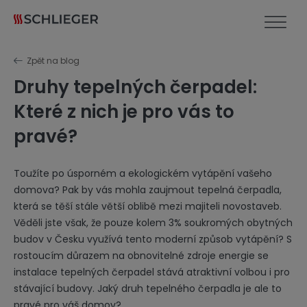
Zpět na blog
Druhy tepelných čerpadel:
Které z nich je pro vás to
pravé?
Toužíte po úsporném a ekologickém vytápění vašeho
domova? Pak by vás mohla zaujmout tepelná čerpadla,
která se těší stále větší oblibě mezi majiteli novostaveb.
Věděli jste však, že pouze kolem 3% soukromých obytných
budov v Česku využívá tento moderní způsob vytápění? S
rostoucím důrazem na obnovitelné zdroje energie se
instalace tepelných čerpadel stává atraktivní volbou i pro
stávající budovy. Jaký druh tepelného čerpadla je ale to
pravé pro váš domov?