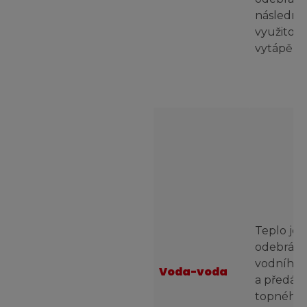
následně
využito k
vytápění.
Teplo je
odebráno
vodního 
Voda-voda
a předán
topného