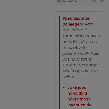
Voda-voda
4,5 – 5,5
Specialisté ze
Schliegeru
vám
rádi připraví
komplexní cenovou
nabídku přímo na
míru, abyste
přesně věděli, kolik
vás nový topný
systém bude stát.
Mohlo by vás také
zajímat:
Jaké jsou
náklady a
návratnost
investice do