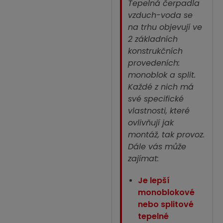
Tepelná čerpadla
vzduch-voda se
na trhu objevují ve
2 základních
konstrukčních
provedeních:
monoblok a split.
Každé z nich má
své specifické
vlastnosti, které
ovlivňují jak
montáž, tak provoz.
Dále vás může
zajímat:
Je lepší
monoblokové
nebo splitové
tepelné