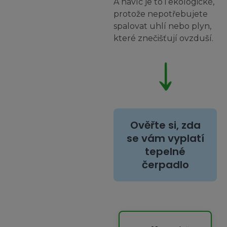
A navíc je to i ekologické,
protože nepotřebujete
spalovat uhlí nebo plyn,
které znečišťují ovzduší.
Ověřte si, zda
se vám vyplatí
tepelné
čerpadlo