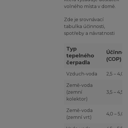
volného místa v domě.
Zde je srovnávací
tabulka účinnosti,
spotřeby a návratnosti
Typ
Účinnos
tepelného
(COP)
čerpadla
Vzduch-voda
2,5 – 4,0
Země-voda
(zemní
3,5 – 4,5
kolektor)
Země-voda
4,0 – 5,0
(zemní vrt)