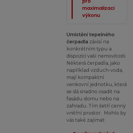
pro
maximalizaci
výkonu
Umístění tepelného
čerpadla
závisí na
konkrétním typu a
dispozici vaší nemovitosti.
Některá čerpadla, jako
například vzduch-voda,
mají kompaktní
venkovní jednotku, která
se dá snadno osadit na
fasádu domu nebo na
zahradu. Tím šetří cenný
vnitřní prostor. Mohlo by
vás také zajímat: