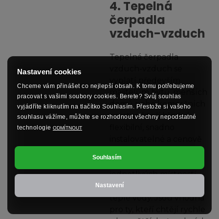
4. Tepelná
čerpadla
vzduch-vzduch
Tepelná čerpadla
vzduch-vzduch se
Nastavení cookies
vyplatí především
Chceme vám přinášet co nejlepší obsah. K tomu potřebujeme
majitelům bytů, menších
pracovat s vašimi soubory cookies. Berete? Svůj souhlas
domů nebo komerčních
vyjádříte kliknutím na tlačítko Souhlasím. Přestože si vašeho
prostor, kteří hledají
souhlasu vážíme, můžete se rozhodnout všechny nepodstatné
flexibilní, snadno
technologie
ODMÍTNOUT
instalovatelné a cenově
dostupné řešení pro
Souhlasím
vytápění a chlazení
jednotlivých místností,
ale nevyžadují ohřev
Nastavení
teplé vody. Jsou vhodná
pro ty, kteří chtějí rychle