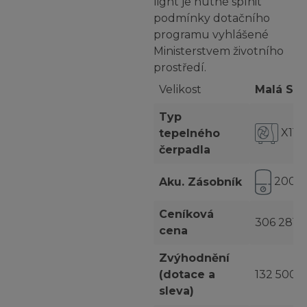
light je nutné splnit
podmínky dotačního
programu vyhlášené
Ministerstvem životního
prostředí.
Velikost
Malá S
Typ
X11 
tepelného
čerpadla
200 l
Aku. Zásobník
Ceníková
306 281 
cena
Zvýhodnění
(dotace a
132 500 
sleva)