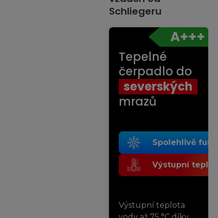
Schliegeru
Tepelné
čerpadlo do
severských
mrazů
Spolehlivě fung
Výstupní teplot
Výstupní teplota
vody až 75 °C díky