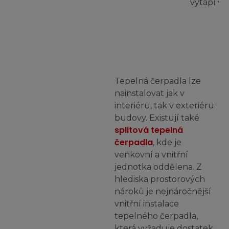
vytápí v 
Tepelná čerpadla lze
nainstalovat jak v
interiéru, tak v exteriéru
budovy. Existují také
splitová tepelná
čerpadla
, kde je
venkovní a vnitřní
jednotka oddělena. Z
hlediska prostorových
nároků je nejnáročnější
vnitřní instalace
tepelného čerpadla,
která vyžaduje dostatek