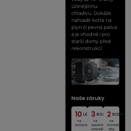
účinějšímu
chladivu. Dokáže
nahradit kotle na
plyn či pevná paliva
a je vhodné i pro
starší domy před
rekonstrukcí.
Naše
záruky
10
3
2
LET
ROKY
ROKY
na
na
na
kompresor
tepelné
montáž
čerpadlo
díla