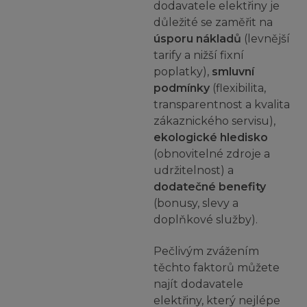
dodavatele elektřiny je
důležité se zaměřit na
úsporu nákladů
(levnější
tarify a nižší fixní
poplatky),
smluvní
podmínky
(flexibilita,
transparentnost a kvalita
zákaznického servisu),
ekologické hledisko
(obnovitelné zdroje a
udržitelnost) a
dodatečné benefity
(bonusy, slevy a
doplňkové služby).
Pečlivým zvážením
těchto faktorů můžete
najít dodavatele
elektřiny, který nejlépe