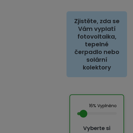
Zjistěte, zda se
Vám vyplatí
fotovoltaika,
tepelné
čerpadlo nebo
solární
kolektory
16% Vyplněno
Vyberte si