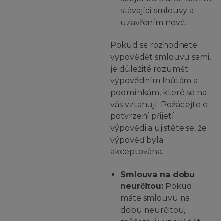
stávající smlouvy a
uzavřením nové.
Pokud se rozhodnete
vypovědět smlouvu sami,
je důležité rozumět
výpovědním lhůtám a
podmínkám, které se na
vás vztahují. Požádejte o
potvrzení přijetí
výpovědi a ujistěte se, že
výpověď byla
akceptována.
Smlouva na dobu
neurčitou:
Pokud
máte smlouvu na
dobu neurčitou,