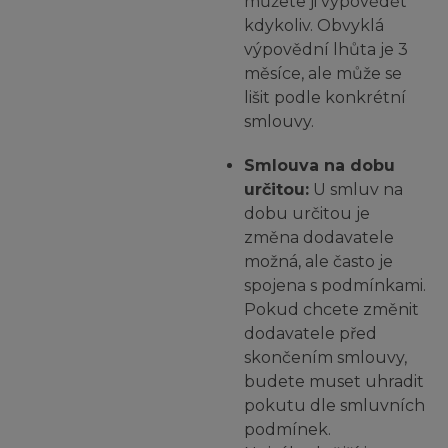
můžete ji vypovědět
kdykoliv. Obvyklá
výpovědní lhůta je 3
měsíce, ale může se
lišit podle konkrétní
smlouvy.
Smlouva na dobu
určitou:
U smluv na
dobu určitou je
změna dodavatele
možná, ale často je
spojena s podmínkami.
Pokud chcete změnit
dodavatele před
skončením smlouvy,
budete muset uhradit
pokutu dle smluvních
podmínek.