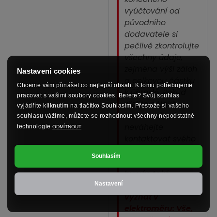
vyúčtování od
původního
dodavatele si
pečlivě zkontrolujte
všechny údaje,
zejména výši záloh
Nastavení cookies
a celkovou částku
Chceme vám přinášet co nejlepší obsah. K tomu potřebujeme
k úhradě. Pokud
pracovat s vašimi soubory cookies. Berete? Svůj souhlas
zjistíte nějaké
vyjádříte kliknutím na tlačítko Souhlasím. Přestože si vašeho
nesrovnalosti,
souhlasu vážíme, můžete se rozhodnout všechny nepodstatné
neváhejte
technologie
ODMÍTNOUT
kontaktovat svého
bývalého
Souhlasím
dodavatele. Mohlo
by vás také
zajímat:
Jak se
Nastavení
vyznat v
elektroměru: Vše,