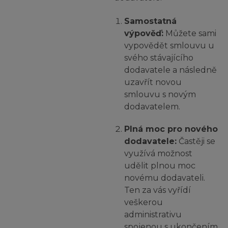
Samostatná
výpověď:
Můžete sami
vypovědět smlouvu u
svého stávajícího
dodavatele a následně
uzavřít novou
smlouvu s novým
dodavatelem.
Plná moc pro nového
dodavatele:
Častěji se
využívá možnost
udělit plnou moc
novému dodavateli.
Ten za vás vyřídí
veškerou
administrativu
spojenou s ukončením