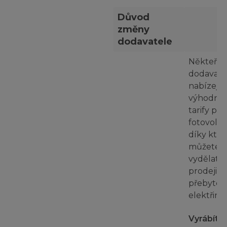
Důvod
změny
dodavatele
Někteří
dodavate
nabízejí
výhodněj
tarify pro 
fotovolta
díky kte
můžete v
vydělat n
prodeji
přebyteč
elektřiny.
Vyrábíte 