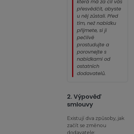
která má za cíl vás
přesvědčit, abyste
u něj zůstali. Před
tím, než nabídku
přijmete, si ji
pečlivě
prostudujte a
porovnejte s
nabídkami od
ostatních
dodavatelů.
2. Výpověď
smlouvy
Existují dva způsoby, jak
začít se změnou
dodavatele: