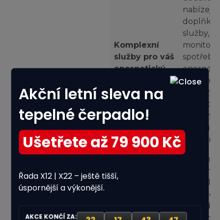
nabízejí
doplňko
služby, ja
Komplexní
monitori
služby pro váš
spotřeby,
energetický
energeti
systém
poradens
Akční letní sleva na
nebo vý
financov
28% Vyplněno
tepelné čerpadlo!
dalších
ekologic
Ušetřete až 79 900 Kč
opatření.
Kolik osob žije ve vaší
domácnosti?
Správno
kombinac
Řada X12 | X22 – ještě tišší,
fotovoltai
úspornější a výkonější.
tepelnéh
čerpadla 
AKCE KONČÍ ZA:
dalších