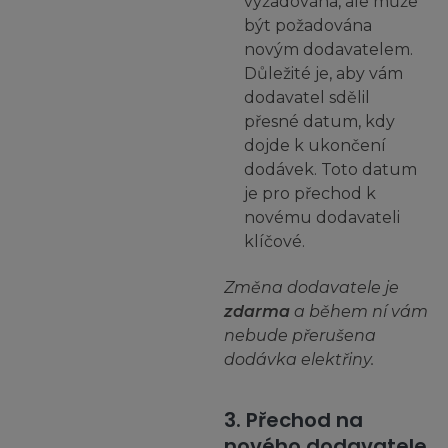
vyžadována, ale může
být požadována
novým dodavatelem.
Důležité je, aby vám
dodavatel sdělil
přesné datum, kdy
dojde k ukončení
dodávek. Toto datum
je pro přechod k
novému dodavateli
klíčové.
Změna dodavatele je
zdarma
a během ní vám
nebude přerušena
dodávka elektřiny.
3. Přechod na
nového dodavatele