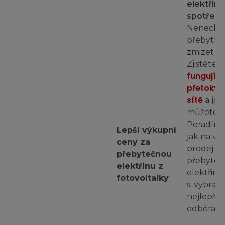
elektřiny
spotřebu
Nenechte
přebytky
zmizet v sí
j
Zjistěte,
fungují
přetoky 
sítě
a jak
můžete tě
Poradíme
Lepší výkupní
jak na v
ceny za
prodej
přebytečnou
přebyteč
elektřinu z
elektřiny 
fotovoltaiky
si vybrat
nejlepší
odběratel