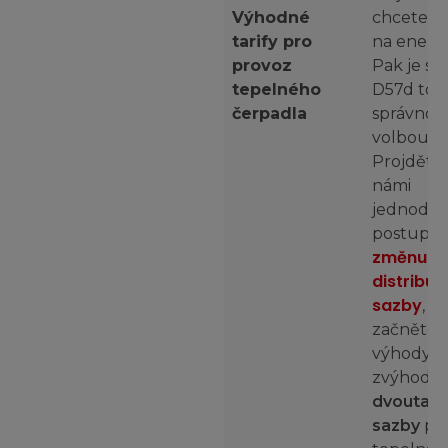
Výhodné
chcete uš
tarify pro
na energi
provoz
Pak je sa
tepelného
D57d tou
čerpadla
správnou
volbou!
Projděte s
námi
jednodu
j
postup,
změnu
distribuč
sazby
, a
začněte 
výhody
zvýhodn
dvoutari
sazby
pr