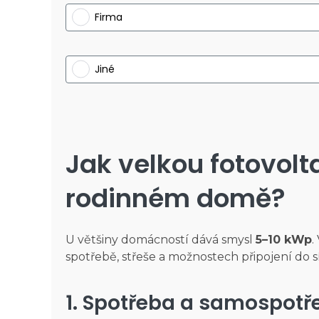
Firma
Jiné
Jak velkou fotovol
rodinném domě?
U většiny domácností dává smysl
5–10 kWp
.
spotřebě, střeše a možnostech připojení do sít
1. Spotřeba a samospotř