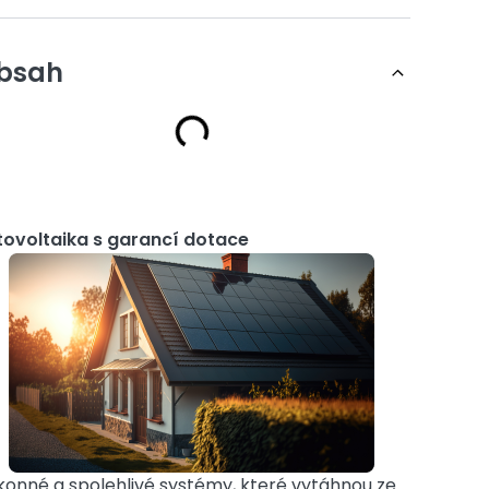
bsah
tovoltaika s garancí dotace
konné a spolehlivé systémy, které vytáhnou ze