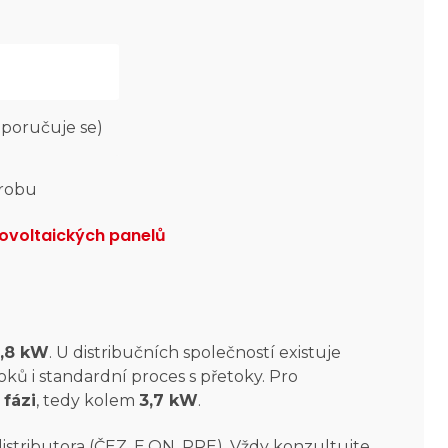
poručuje se)
ýrobu
tovoltaických panelů
0,8 kW
. U distribučních společností existuje
ků i standardní proces s přetoky. Pro
 fázi
, tedy kolem
3,7 kW
.
istributora (ČEZ, E.ON, PRE). Vždy konzultujte