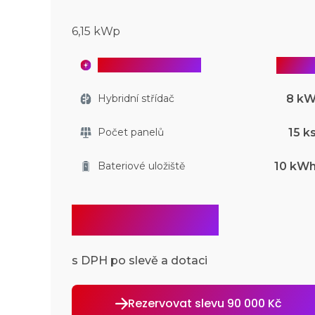
6,15 kWp
v cen
Chytré řízení ANNA
8 k
Hybridní střídač
15 k
Počet panelů
10 kW
Bateriové uložiště
204 993 Kč
s DPH po slevě a dotaci
Rezervovat slevu 90 000 Kč