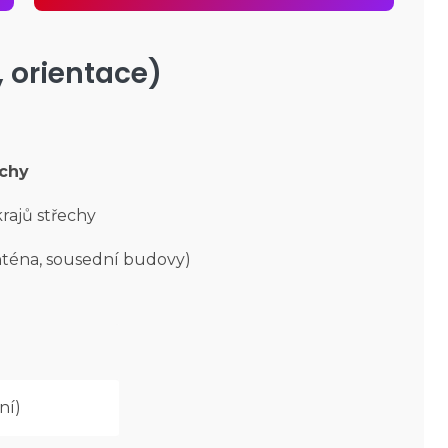
, orientace)
ochy
rajů střechy
nténa, sousední budovy)
ní)