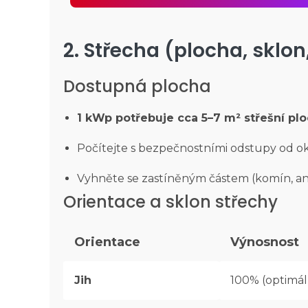
2. Střecha (plocha, sklon
Dostupná plocha
1 kWp potřebuje cca 5–7 m² střešní pl
Počítejte s bezpečnostními odstupy od ok
Vyhněte se zastíněným částem (komín, a
Orientace a sklon střechy
Orientace
Výnosnost
Jih
100% (optimál