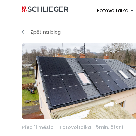
Fotovoltaika
Zpět na blog
5min. čtení
Před 11 měsíci
Fotovoltaika