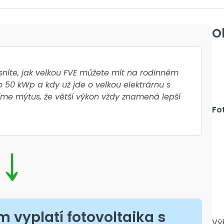
O
sníte,
jak velkou FVE můžete mít na rodinném
do 50 kWp a kdy už jde o velkou elektrárnu s
říme mýtus, že větší výkon vždy znamená lepší
Fo
m vyplatí fotovoltaika s
Vý