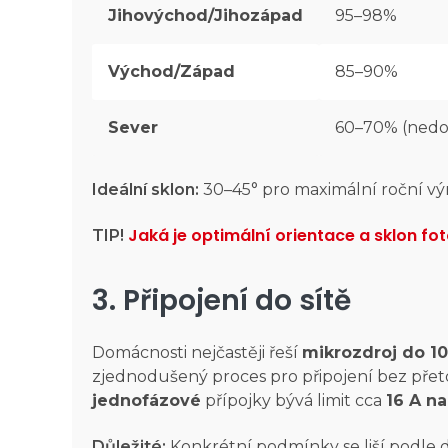
Jihovýchod/Jihozápad
95–98%
Východ/Západ
85–90%
Sever
60–70% (nedo
Ideální sklon:
30–45° pro maximální roční v
Jaká je optimální orientace a sklon fo
TIP!
3. Připojení do sítě
Domácnosti nejčastěji řeší
mikrozdroj do 1
zjednodušený proces pro připojení bez přeto
jednofázové
přípojky bývá limit cca
16 A na
Důležité:
Konkrétní podmínky se liší podle d