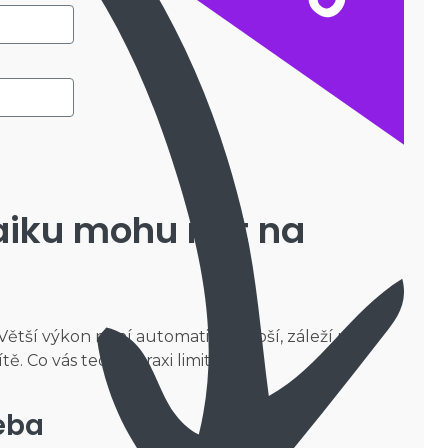
taiku mohu mít na
 Větší výkon není automaticky lepší, záleží na
ě. Co vás tedy v praxi limituje?
eba