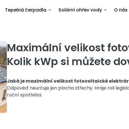
Tepelná čerpadla
Solární ohřev vody
O nás
Maximální velikost foto
Kolik kWp si můžete dov
Ja
ká je maximální velikost fotovoltaické elektrá
Odpověď neurčuje jen plocha střechy. Hraje roli legisla
roční spotřeba.