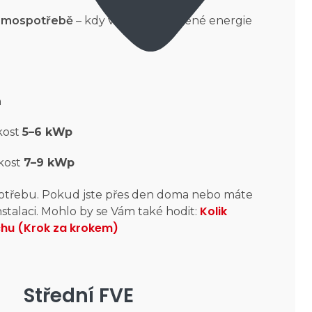
samospotřebě
– kdy většinu vyrobené energie
h
kost
5–6 kWp
kost
7–9 kWp
otřebu. Pokud jste přes den doma nebo máte
Kolik
instalaci. Mohlo by se Vám také hodit:
echu (Krok za krokem)
Střední FVE