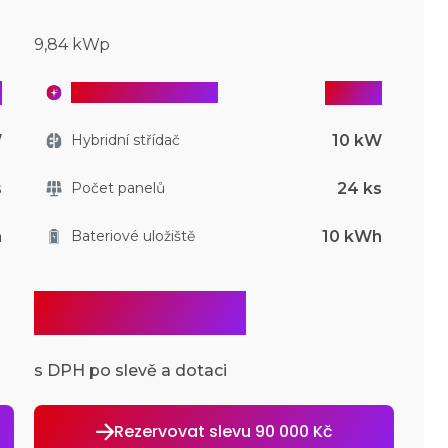
9,84 kWp
ě
v ceně
Chytré řízení ANNA
W
10 kW
Hybridní střídač
s
24 ks
Počet panelů
h
10 kWh
Bateriové uložiště
254 449 Kč
s DPH po slevě a dotaci
Rezervovat slevu 90 000 Kč