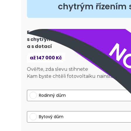
chytrým řízením s
Fotovoltaika
s chytrým řízením
a s dotací
až 147 000 Kč
Ověřte, zda slevu stihnete
Kam byste chtěli fotovoltaiku nainstalovat?
Rodinný dům
Bytový dům