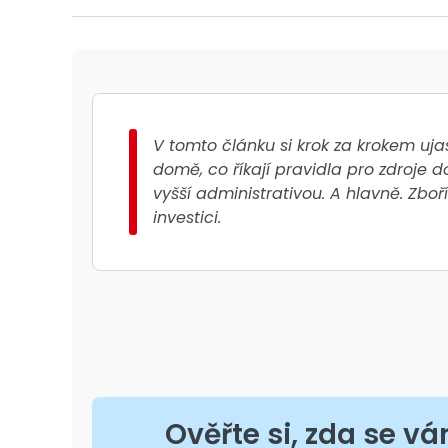
V tomto článku si krok za krokem uja
domě
, co říkají pravidla pro zdroje 
vyšší administrativou. A hlavně. Zbo
investici.
Ověřte si, zda se vá