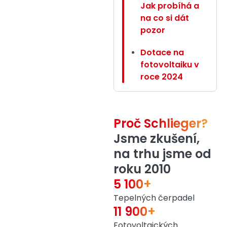
Jak probíhá a
na co si dát
pozor
Dotace na
fotovoltaiku v
roce 2024
Proč Schlieger?
Jsme zkušení,
na trhu jsme od
roku 2010
5 100+
Tepelných čerpadel
11 900+
Fotovoltaických