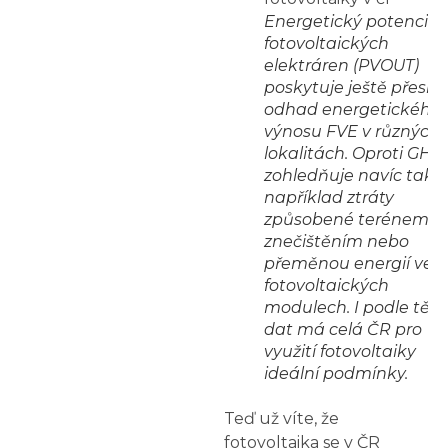
Energetický potenciál
fotovoltaických
elektráren (PVOUT)
poskytuje ještě přesněj
odhad energetického
výnosu FVE v různých
lokalitách. Oproti GHI
zohledňuje navíc také
například ztráty
způsobené terénem,
znečištěním nebo
přeměnou energií ve
fotovoltaických
modulech. I podle těc
dat má celá ČR pro
využití fotovoltaiky
ideální podmínky.
Teď už víte, že
fotovoltaika se v ČR