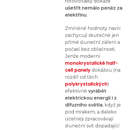
fotovoltaiky dokáže
ušetřit nemálo peněz za
elektřinu
.
Zmíněné hodnoty navíc
zachycují skutečně jen
přímé sluneční záření a
počasí bez oblačnosti.
Jenže moderní
monokrystalické half-
cell panely
dokážou (na
rozdíl od těch
polykrystalických
)
efektivně
vyrábět
elektrickou energii i z
difuzního světla
, když je
pod mrakem, a daleko
účelněji zpracovávají
sluneční svit dopadající