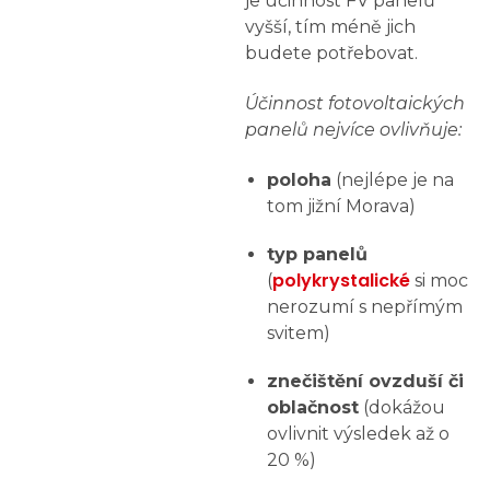
je účinnost FV panelů
vyšší, tím méně jich
budete potřebovat.
Účinnost fotovoltaických
panelů nejvíce ovlivňuje:
poloha
(nejlépe je na
tom jižní Morava)
typ panelů
polykrystalické
(
si moc
nerozumí s nepřímým
svitem)
znečištění ovzduší či
oblačnost
(dokážou
ovlivnit výsledek až o
20 %)