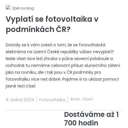
Zpět na blog
Vyplatí se fotovoltaika v
podmínkách ČR?
Dostaly se k vám zvěsti o tom, že se fotovoltaická
elektrárna na území České republiky vůbec nevyplatí?
Naše vlast sice leží zhruba v půlce severní polokoule a
rozhodně tu nemáme celoroční přísun slunečního záření
jako na rovníku, ale i tak jsou v ČR podmínky pro
fotovoltaiku více než dobré. Pojďme si to ukázat pomocí
jasné řeči čísel.
4min. čtení
4. ledna 2024
Fotovoltaika
Dostáváme až 1
700 hodin