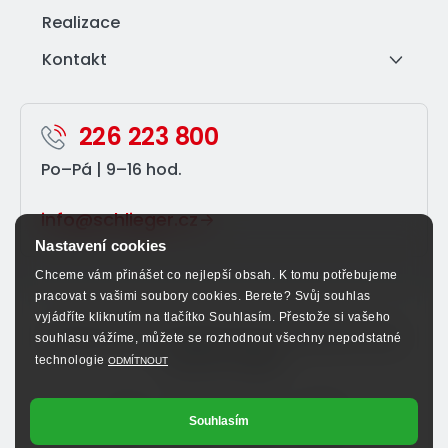
Realizace
Kontakt
226 223 800
Po–⁠Pá | 9–⁠16 hod.
info@schlieger.cz
Nastavení cookies
Chceme vám přinášet co nejlepší obsah. K tomu potřebujeme
pracovat s vašimi soubory cookies. Berete? Svůj souhlas
vyjádříte kliknutím na tlačítko Souhlasím. Přestože si vašeho
Sledujte nás na sociálních sítích a nenechte si ujít
souhlasu vážíme, můžete se rozhodnout všechny nepodstatné
výhodné nabídky.
technologie
ODMÍTNOUT
Souhlasím