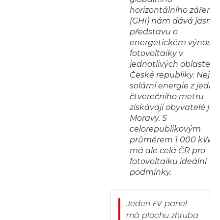
horizontálního záření
(GHI) nám dává jasno
představu o
energetickém výnosu
fotovoltaiky v
jednotlivých oblastech
České republiky. Nejví
solární energie z jedn
čtverečního metru
získávají obyvatelé jižn
Moravy. S
celorepublikovým
průměrem 1 000 kWh
má ale celá ČR pro
fotovoltaiku ideální
podmínky.
Jeden FV panel
má plochu zhruba