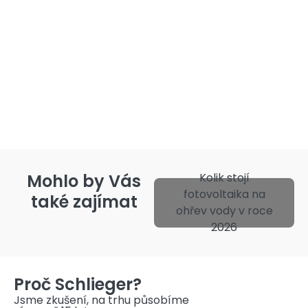
Mohlo by Vás
Kolik stojí
fotovoltaika na
také zajímat
ohřev vody v roce
2026
Proč Schlieger?
Jsme zkušení, na trhu působíme