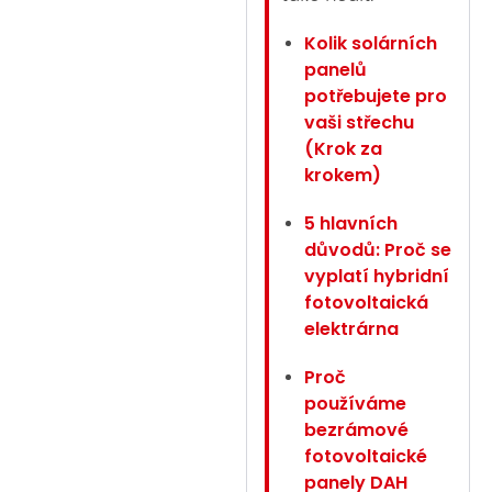
Kolik solárních
panelů
potřebujete pro
vaši střechu
(Krok za
krokem)
5 hlavních
důvodů: Proč se
vyplatí hybridní
fotovoltaická
elektrárna
Proč
používáme
bezrámové
fotovoltaické
panely DAH