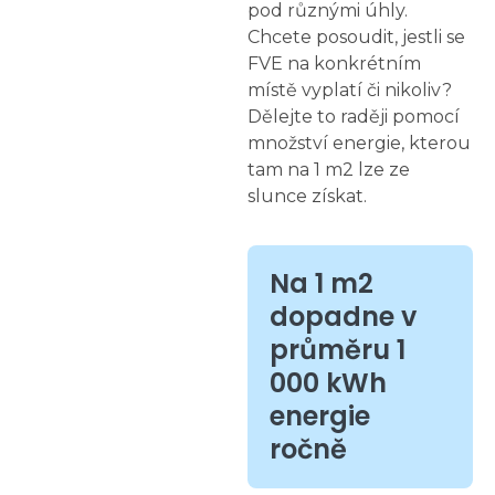
pod různými úhly.
Chcete posoudit, jestli se
FVE na konkrétním
místě vyplatí či nikoliv?
Dělejte to raději pomocí
množství energie, kterou
tam na 1 m2 lze ze
slunce získat.
Na 1 m2
dopadne v
průměru 1
000 kWh
energie
ročně