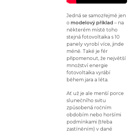
Jedná se samozřejmě jen
o
modelový příklad
– na
některém místě toho
stejná fotovoltaika s 10
panely vyrobí více, jinde
méně. Také je fér
připomenout, že největší
množství energie
fotovoltaika vyrábí
během jara a léta.
Ať už je ale menší porce
slunečního svitu
způsobená ročním
obdobím nebo horšími
podmínkami (třeba
zastíněním) v dané