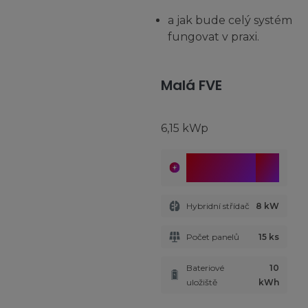
a jak bude celý systém
fungovat v praxi.
Malá FVE
6,15 kWp
9
Chytré řízení
v
ANNA
ceně
Hybridní střídač
8 kW
Počet panelů
15 ks
Bateriové
10
uložiště
kWh