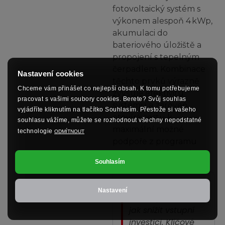
fotovoltaický systém s
výkonem alespoň 4 kWp,
akumulaci do
bateriového úložiště a
propojení s tepelným
čerpadlem. Kombinace
Nastavení cookies
těchto prvků výrazně
Chceme vám přinášet co nejlepší obsah. K tomu potřebujeme
zvyšuje efektivitu
pracovat s vašimi soubory cookies. Berete? Svůj souhlas
systému a zároveň
vyjádříte kliknutím na tlačítko Souhlasím. Přestože si vašeho
otevírá cestu k
souhlasu vážíme, můžete se rozhodnout všechny nepodstatné
maximální možné
technologie
ODMÍTNOUT
podpoře z programu
Nová zelená úsporám.
Souhlasím
„Dotace jsou
Nastavení
skvělá příležitost,
jak snížit vstupní
investici. Klíčové