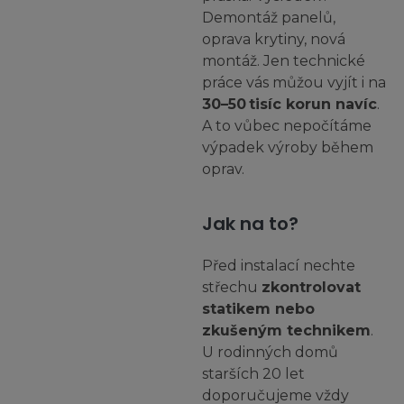
Demontáž panelů,
oprava krytiny, nová
montáž. Jen technické
práce vás můžou vyjít i na
30–50 tisíc korun navíc
.
A to vůbec nepočítáme
výpadek výroby během
oprav.
Jak na to?
Před instalací nechte
střechu
zkontrolovat
statikem nebo
zkušeným technikem
.
U rodinných domů
starších 20 let
doporučujeme vždy