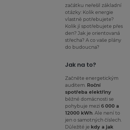
začátku neřešil základní
otázky: Kolik energie
vlastně potřebujete?
Kolik jí spotřebujete přes
den? Jak je orientovaná
střecha? A co vaše plány
do budoucna?
Jak na to?
Začněte energetickým
auditem.
Roční
spotřeba elektřiny
běžné domácnosti se
pohybuje mezi
6
000 a
12000 kWh
. Ale není to
jen o samotných číslech.
Důležité je
kdy a jak