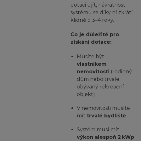
dotaci ujít, návratnost
systému se díky ní zkrátí
klidně o 3–4 roky.
Co je důležité pro
získání dotace:
Musíte být
vlastníkem
nemovitosti
(rodinný
dům nebo trvale
obývaný rekreační
objekt)
V nemovitosti musíte
mít
trvalé bydliště
Systém musí mít
výkon alespoň 2 kWp