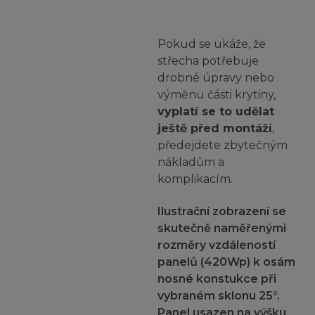
Pokud se ukáže, že
střecha potřebuje
drobné úpravy nebo
výměnu části krytiny,
vyplatí se to udělat
ještě před montáží
,
předejdete zbytečným
nákladům a
komplikacím.
Ilustrační zobrazení se
skutečně naměřenými
rozměry vzdáleností
panelů (420Wp) k osám
nosné konstukce při
vybraném sklonu 25°.
Panel usazen na výšku