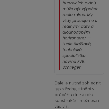
budoucích plánů
může být výpočet
zcela mimo. My
vždy pracujeme s
reálnými daty a
dlouhodobým
horizontem.“
—
Lucie Blažková,
technická
specialistka
návrhů FVE,
Schlieger
Dále je nutné zohlednit
typ střechy, stínění v
průběhu dne a roku,
konstrukční možnosti i
vaši vizi.