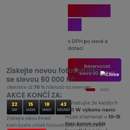
204 993
Kč
s DPH po slevě a
s
dotaci
d
Rezervovat
Získejte novou fotovoltaiku
slevu 90 000 Kč
se slevou 60 000 Kč
21% Vyplněno
Ušetřete až
70 %
nákladů na energie!
AKCE KONČÍ ZA:
Pamatujte, že každých
22
15
18
42
Kolik osob žije ve vaší
500 W výkonu navíc
DNY
HODIN
MINUT
SEKUNDY
domácnosti?
může znamenat o
10–15
Získejte slevu ihned
tisíc korun vyšší
Kam byste chtěli fotovoltaiku nainstalovat?