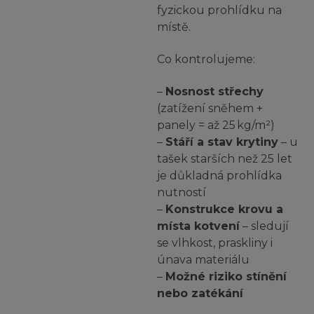
fyzickou prohlídku na
místě.
Co kontrolujeme:
–
Nosnost střechy
(zatížení sněhem +
panely = až 25 kg/m²)
–
Stáří a stav krytiny
– u
tašek starších než 25 let
je důkladná prohlídka
nutností
–
Konstrukce krovu a
místa kotvení
– sledují
se vlhkost, praskliny i
únava materiálu
–
Možné riziko stínění
nebo zatékání