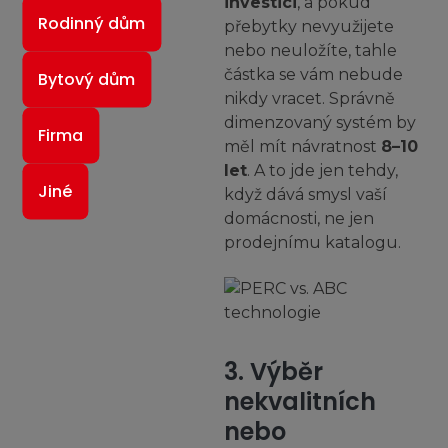
investici
, a pokud
Rodinný dům
přebytky nevyužijete
nebo neuložíte, tahle
částka se vám nebude
Bytový dům
1-2
3-4
nikdy vracet. Správně
dimenzovaný systém by
Firma
měl mít návratnost
8–10
let
. A to jde jen tehdy,
Jiné
když dává smysl vaší
domácnosti, ne jen
5+
Nelze určit
prodejnímu katalogu.
Výběrem řešení automaticky
pokračujete na další krok
3. Výběr
nekvalitních
nebo