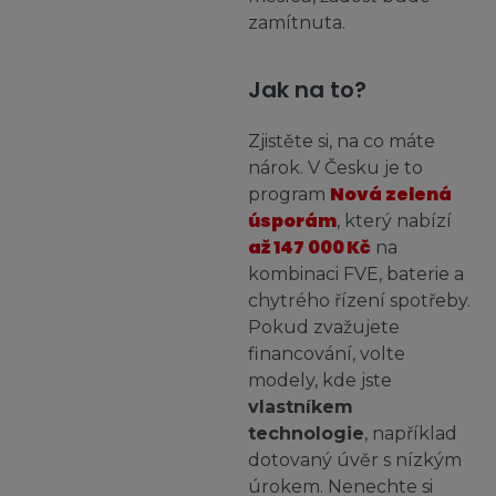
zamítnuta.
Jak na to?
Zjistěte si, na co máte
nárok. V Česku je to
Nová zelená
program
úsporám
, který nabízí
až 147 000 Kč
na
kombinaci FVE, baterie a
chytrého řízení spotřeby.
Pokud zvažujete
financování, volte
modely, kde jste
vlastníkem
technologie
, například
dotovaný úvěr s nízkým
úrokem. Nenechte si