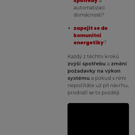
spotřeby
a
automatizaci
domácnosti?
zapojit se do
komunitní
energetiky
?
Každý z těchto kroků
zvýší spotřebu
a
změní
požadavky na výkon
systému
a pokud s nimi
nepočítáte už při návrhu,
prodraží se to později.