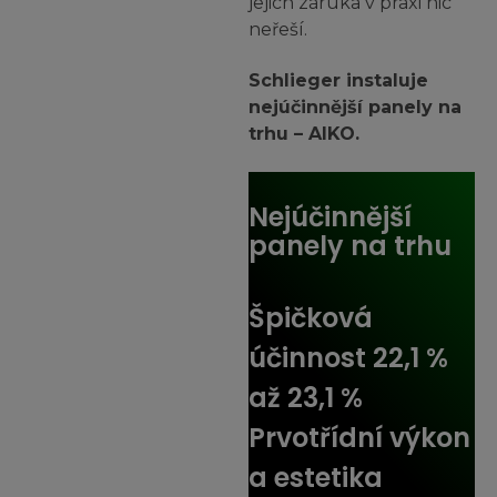
jejich záruka v praxi nic
neřeší.
Schlieger instaluje
nejúčinnější panely na
trhu – AIKO.
Nejúčinnější
panely na trhu
Špičková
účinnost 22,1 %
až 23,1 %
Prvotřídní výkon
a estetika