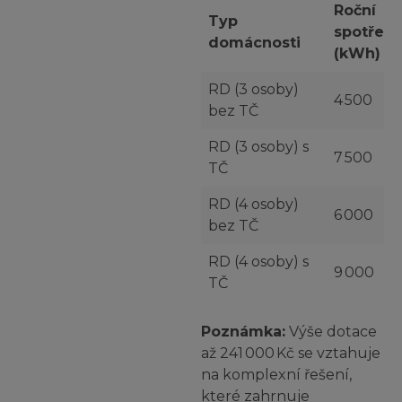
Roční
Typ
spotřeb
domácnosti
(kWh)
RD (3 osoby)
4 500
bez TČ
RD (3 osoby) s
7 500
TČ
RD (4 osoby)
6 000
bez TČ
RD (4 osoby) s
9 000
TČ
Poznámka:
Výše dotace
až 241 000 Kč se vztahuje
na komplexní řešení,
které zahrnuje