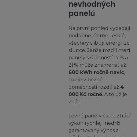
nevhodných
panelů
Na první pohled vypadají
podobně. Černé, lesklé,
všechny slibují energii ze
slunce. Jenže rozdíl mezi
panely s účinností 17 % a
21 % může znamenat až
600 kWh ročně navíc
,
což je v běžné
domácnosti rozdíl až
4
000 Kč ročně
. A to už je
znát.
Levné panely často ztrácí
výkon rychleji, nedrží
garantovaný výnos a