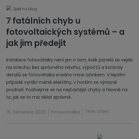
Zpět na blog
7 fatálních chyb u
fotovoltaických systémů – a
jak jim předejít
Instalace fotovoltaiky není jen o tom, kolik panelů se vejde
na střechu. Bez správného návrhu, výpočtů a kontroly
detailů se fotovoltaika snadno mine účinkem. V lepším
případě vyrábí méně elektřiny, v horším se výrazně
prodraží. Podívejme se na nejčastější chyby a hlavně na
to, jak se to má dělat správně.
7min. čtení
15. července 2025
Fotovoltaika