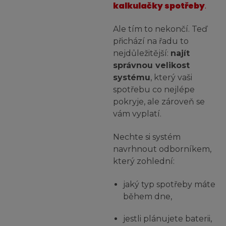
kalkulačky spotřeby
.
Ale tím to nekončí. Teď
přichází na řadu to
nejdůležitější:
najít
správnou velikost
systému
, který vaši
spotřebu co nejlépe
pokryje, ale zároveň se
vám vyplatí.
Nechte si systém
navrhnout odborníkem,
který zohlední:
jaký typ spotřeby máte
během dne,
jestli plánujete baterii,