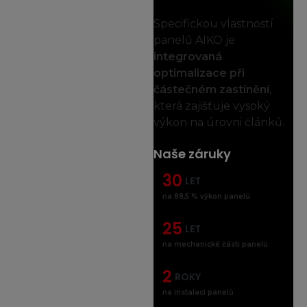
Specifickou vlastností
panelů AIKO je
integrovaná
optimalizace při
částečném zastínění
,
která zajišťuje vysoký
výkon na úrovni článků.
Naše
záruky
30
LET
na 88,5 % výkon panelů
25
LET
na mechanické části panelů
2
ROKY
na instalaci panelů