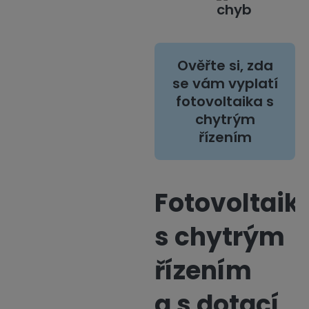
Ověřte si, zda
se vám vyplatí
fotovoltaika s
chytrým
řízením
Fotovoltaik
s chytrým
řízením
a s dotací