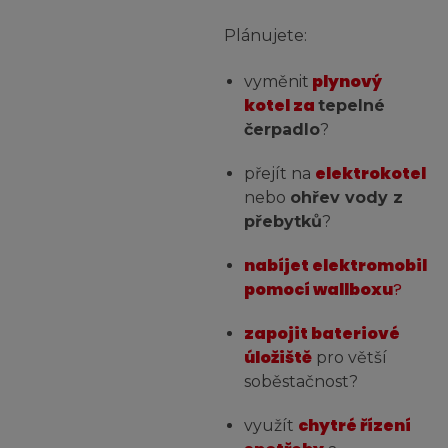
Plánujete:
plynový
vyměnit
kotel za
tepelné
čerpadlo
?
elektrokotel
přejít na
nebo
ohřev vody z
přebytků
?
nabíjet elektromobil
pomocí wallboxu
?
zapojit bateriové
úložiště
pro větší
soběstačnost?
chytré řízení
využít