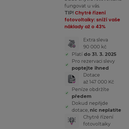
fungovat u vás.
Chytré řízení
TIP!
fotovoltaiky: sníží vaše
náklady až o 43%
Extra sleva
90 000 kč
Platí
do 31. 3. 2025
Pro rezervaci slevy
poptejte ihned
Dotace
až 147 000 Kč
Peníze obdržíte
předem
Dokud nepřijde
dotace,
nic neplatíte
Chytré řízení
fotovoltaiky