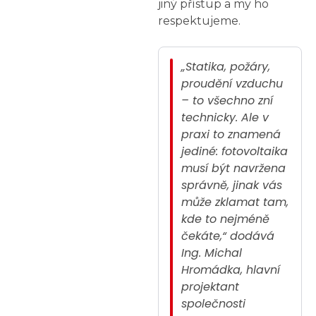
jiný přístup a my ho
respektujeme.
„Statika, požáry,
proudění vzduchu
– to všechno zní
technicky. Ale v
praxi to znamená
jediné: fotovoltaika
musí být navržena
správně, jinak vás
může zklamat tam,
kde to nejméně
čekáte,“ dodává
Ing. Michal
Hromádka, hlavní
projektant
společnosti