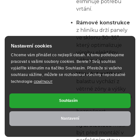
eliminuje potřebu
vrtání.
Rámové konstrukce
z hliníku drží panely
ve sklonu 30–35°,
který optimalizuje
Nastavení cookies
výrobu elektřiny
Chceme vám přinášet co nejlepší obsah. K tomu potřebujeme
během roku.
pracovat s vašimi soubory cookies. Berete? Svůj souhlas
vyjádříte kliknutím na tlačítko Souhlasím. Přestože si vašeho
Výpočet zatížení
souhlasu vážíme, můžete se rozhodnout všechny nepodstatné
balastu vychází z
technologie
ODMÍTNOUT
větrné zóny a výšky
objektu. Přesný návrh
Souhlasím
zajišťuje stabilitu a
bezpečnost.
Nastavení
Hydroizolace
musí
být před montáží v