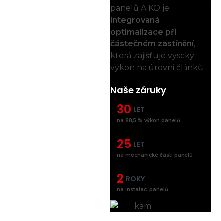
panelů AIKO je
integrovaná
optimalizace při
částečném zastínění
,
která zajišťuje vysoký
výkon na úrovni článků.
Naše
záruky
30
LET
na 88,5 % výkon panelů
25
LET
na mechanické části panelů
2
ROKY
na instalaci panelů