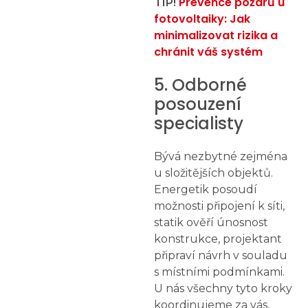
Prevence požárů u
TIP!
fotovoltaiky: Jak
minimalizovat rizika a
chránit váš systém
5. Odborné
posouzení
specialisty
Bývá nezbytné zejména
u složitějších objektů.
Energetik posoudí
možnosti připojení k síti,
statik ověří únosnost
konstrukce, projektant
připraví návrh v souladu
s místními podmínkami.
U nás všechny tyto kroky
koordinujeme za vás.