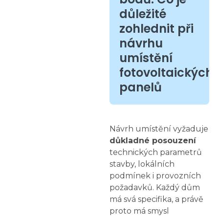
důležité
zohlednit při
návrhu
umístění
fotovoltaických
panelů
Návrh umístění vyžaduje
důkladné posouzení
technických parametrů
stavby, lokálních
podmínek i provozních
požadavků. Každý dům
má svá specifika, a právě
proto má smysl