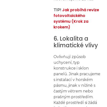
Jak probíhá revize
TIP!
fotovoltaického
systému (Krok za
krokem)
6. Lokalita a
klimatické vlivy
Ovlivňují způsob
uchycení, typ
konstrukce i sklon
panelů. Jinak pracujeme
s instalací v horském
pásmu, jinak v nížině s
častým větrem nebo
prašným prostředím.
Každé prostředí si žádá