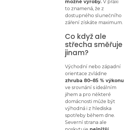
možné výroby.
V praxi
to znamená, že z
dostupného slunečního
záření získáte maximum.
Co když ale
střecha směřuje
jinam?
Východní nebo západní
orientace zvládne
zhruba 80–85 % výkonu
ve srovnání s ideálním
jihem a pro některé
domácnosti může být
výhodná i z hlediska
spotřeby během dne.
Severní strana ale
poskytuje
nejnižší