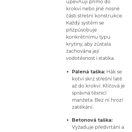
upevňují přímo do
krokví nebo jiné nosné
části střešní konstrukce.
Každý systém se
přizpůsobuje
konkrétnímu typu
krytiny, aby zůstala
zachována její
vodotěsnost i statika.
Pálená taška:
Hák se
kotví skrz střešní latě
až do krokví. Klíčová je
správná těsnicí
manžeta. Bez ní hrozí
zatékání.
Betonová taška:
Vyžaduje předvrtání a