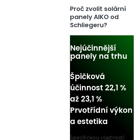
Proč zvolit solární
panely AIKO od
Schliegeru?
Nejúčinnější
panely na trhu
Špičková
účinnost 22,1 %
až 23,1 %
Prvotřídní výkon
a estetika
Specifickou vlastností