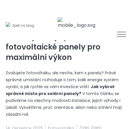
Zpět na blog
Kam a jak nejlépe umístit
fotovoltaické panely pro
maximální výkon
Zvažujete fotovoltaiku, ale nevíte, kam s panely? Právě
správné umístění rozhoduje o tom, kolik energie systém
vyrobí, a jak rychle se vám investice vrátí.
Jak vybrat
správné místo pro solární panely?
V tomto článku se
podíváme na všechny možnosti instalace, jejich výhody i
úskalí. Vysvětlíme, proč orientace, sklon nebo stínění hrají
zásadní roli.
7min. čtení
14. července 2025
Fotovoltaika