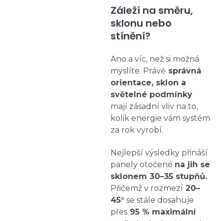
Záleží na směru,
sklonu nebo
stínění?
Ano a víc, než si možná
myslíte. Právě
správná
orientace, sklon a
světelné podmínky
mají zásadní vliv na to,
kolik energie vám systém
za rok vyrobí.
Nejlepší výsledky přináší
panely otočené
na jih se
sklonem 30–35 stupňů.
Přičemž v rozmezí
20–
45°
se stále dosahuje
přes
95 % maximální