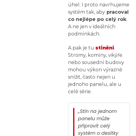
úhel. I proto navrhujeme
systém tak, aby
pracoval
co nejlépe po celý rok
.
A ne jen v ideálních
podmínkách.
stínění
A pak je tu
.
Stromy, komíny, vikýře
nebo sousední budovy
mohou výkon výrazně
snížit, často nejen u
jednoho panelu, ale u
celé série.
„Stín na jednom
panelu může
připravit celý
systém o desítky