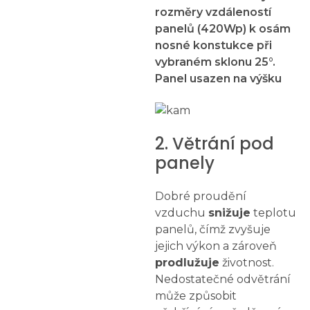
rozměry vzdáleností
panelů (420Wp) k osám
nosné konstukce při
vybraném sklonu 25°.
Panel usazen na výšku
2. Větrání pod
panely
Dobré proudění
vzduchu
snižuje
teplotu
panelů, čímž zvyšuje
jejich výkon a zároveň
prodlužuje
životnost.
Nedostatečné odvětrání
může způsobit