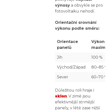
výnosy
a obvykle se pro
fotovoltaiku nehodí.
Orientační srovnání
výkonu podle směru:
Orientace
Výkon (z
panelů
maxima)
Jih
100 %
Východ/Západ
80–85 %
Sever
60–70 %
Důležitou roli hraje i
sklon
. V zimě jsou
efektivnější strmější
panely, v létě zase nižší