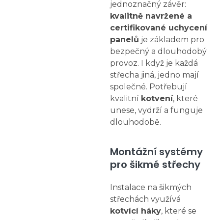
jednoznačný závěr:
kvalitně navržené a
certifikované uchycení
panelů
je základem pro
bezpečný a dlouhodobý
provoz. I když je každá
střecha jiná, jedno mají
společné. Potřebují
kvalitní
kotvení
, které
unese, vydrží a funguje
dlouhodobě.
Montážní systémy
pro šikmé střechy
Instalace na šikmých
střechách využívá
kotvící háky
, které se