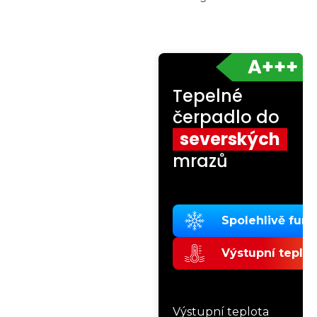
Tepelné
čerpadlo do
severských
mrazů
Spolehlivě fung
Výstupní teplot
Výstupní teplota