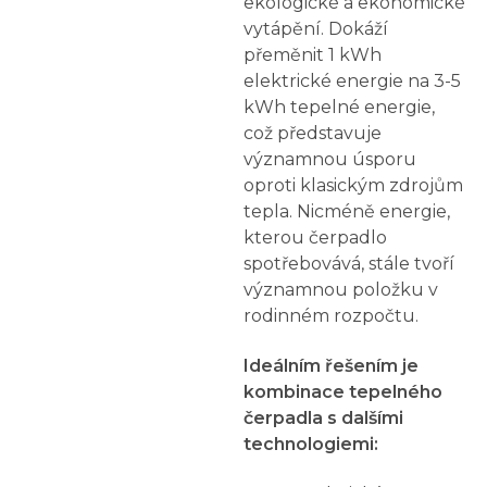
ekologické a ekonomické
vytápění. Dokáží
přeměnit 1 kWh
elektrické energie na 3-5
kWh tepelné energie,
což představuje
významnou úsporu
oproti klasickým zdrojům
tepla. Nicméně energie,
kterou čerpadlo
spotřebovává, stále tvoří
významnou položku v
rodinném rozpočtu.
Ideálním řešením je
kombinace tepelného
čerpadla s dalšími
technologiemi: