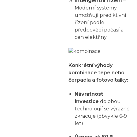
Inteligentní řízení
–
Moderní systémy
umožňují prediktivní
řízení podle
předpovědi počasí a
cen elektřiny
Konkrétní výhody
kombinace tepelného
čerpadla a fotovoltaiky:
Návratnost
investice
do obou
technologií se výrazně
zkracuje (obvykle 6-9
let)
Úspora až 80 %