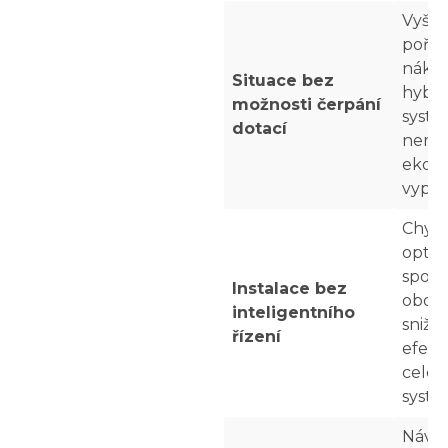
Vyšší
pořiz
nákla
Situace bez
hybri
možnosti čerpání
systé
dotací
nemu
ekon
vyplat
Chybě
optim
spolu
Instalace bez
obou 
inteligentního
snižu
řízení
efekt
celéh
syst
Návra