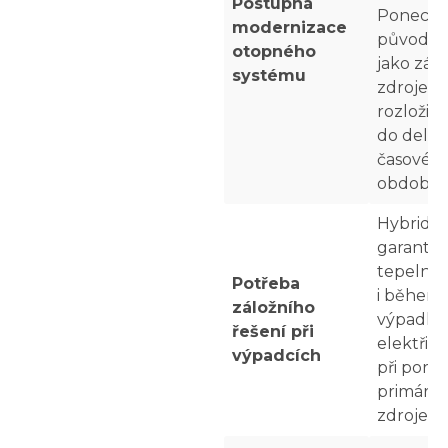
Postupná
Ponechá
modernizace
původní
otopného
jako zál
systému
zdroje 
rozložit i
do delší
časovéh
období.
Hybridní
garantuj
tepelný 
Potřeba
i během
záložního
výpadků
řešení při
elektřin
výpadcích
při poru
primárn
zdroje v