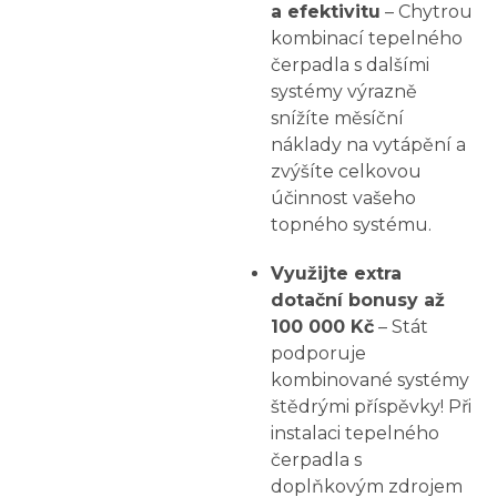
a efektivitu
– Chytrou
kombinací tepelného
čerpadla s dalšími
systémy výrazně
snížíte měsíční
náklady na vytápění a
zvýšíte celkovou
účinnost vašeho
topného systému.
Využijte extra
dotační bonusy až
100 000 Kč
– Stát
podporuje
kombinované systémy
štědrými příspěvky! Při
instalaci tepelného
čerpadla s
doplňkovým zdrojem