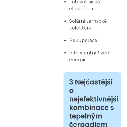
Fotovoltaická
elektrárna
Solární termické
kolektory
Rekuperace
Inteligentní řízení
energií
3 Nejčastější
a
nejefektivnější
kombinace s
tepelným
čerpadlem