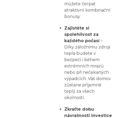
můžete čerpat
atraktivní kombinační
bonusy.
Zajistěte si
spolehlivost za
každého počasí
–
Díky záložnímu zdroji
tepla budete v
bezpečí i během
extrémních mrazů
nebo při nečekaných
výpadcích. Váš domov
zůstane příjemně
teplý za všech
okolností.
Zkraťte dobu
návratnosti investice