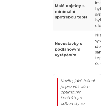
inves
Malé objekty s
hybri
minimální
systé
spotřebou tepla
byla p
dlou
Nízko
systé
Novostavby s
ideál
podlahovým
samo
vytápěním
tepel
čerpa
Nevíte, jaké řešení
je pro váš dům
optimální?
Kontaktujte
odborníky ze