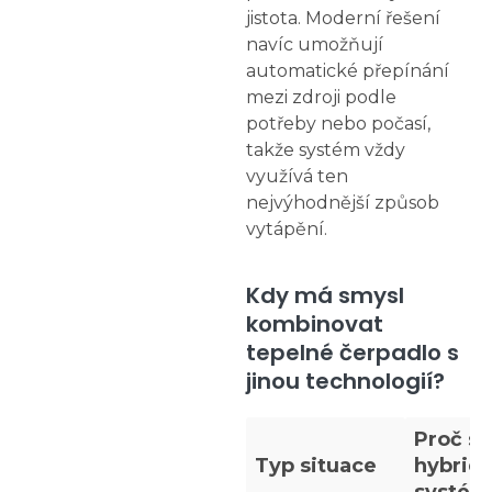
jistota. Moderní řešení
navíc umožňují
automatické přepínání
mezi zdroji podle
potřeby nebo počasí,
takže systém vždy
využívá ten
nejvýhodnější způsob
vytápění.
Kdy má smysl
kombinovat
tepelné čerpadlo s
jinou technologií?
Proč se
Typ situace
hybridn
systém 