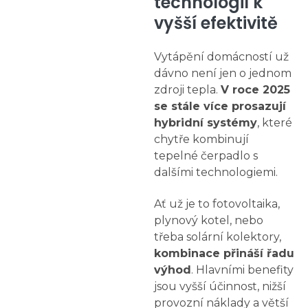
technologií k
vyšší efektivitě
Vytápění domácností už
dávno není jen o jednom
zdroji tepla.
V roce 2025
se stále více prosazují
hybridní systémy
, které
chytře kombinují
tepelné čerpadlo s
dalšími technologiemi.
Ať už je to fotovoltaika,
plynový kotel, nebo
třeba solární kolektory,
kombinace přináší řadu
výhod
. Hlavními benefity
jsou vyšší účinnost, nižší
provozní náklady a větší