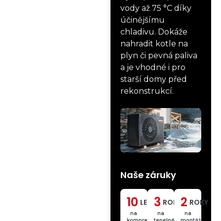
vody až 75 °C díky
účinějšímu
chladivu. Dokáže
nahradit kotle na
plyn či pevná paliva
a je vhodné i pro
starší domy před
rekonstrukcí.
Naše
záruky
10
3
2
LET
ROKY
ROKY
na
na
na
kompresor
tepelné
montáž