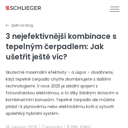
Zpět na blog
3 nejefektivnější kombinace s
tepelným čerpadlem: Jak
ušetřit ještě víc?
Skutečně maximální efektivity – a úspor – dosáhnete,
když tepelné čerpadlo chytře zkombinujete s dalšími
technologiemi. V roce 2025 je ideální spojení s
fotovoltaickou elektrárnou, a to díky štědrým dotacím a
kombinačním bonusům. Tepelné čerpadlo ale můžete
přidat i k plynovému nebo elektrickému kotli a vytvořit
spolehlivý hybridní systém.
8 min. čtení
19. června 2025
Čerpadla