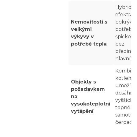
Hybridní
efektivn
Nemovitosti s
pokrývá 
velkými
potřebu 
výkyvy v
špičkové
potřebě tepla
bez
předime
hlavního
Kombina
kotlem
Objekty s
umožňu
požadavkem
dosáhno
na
vyšších 
vysokoteplotní
topné v
vytápění
samotné
čerpadlo