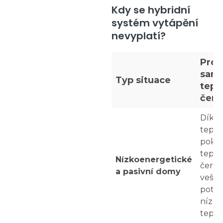
Kdy se hybridní
systém vytápění
nevyplatí?
Proč
samo
Typ situace
tepe
čerp
Díky 
tepel
pokry
tepel
Nízkoenergetické
čerpa
a pasivní domy
veške
potřeb
nízký
teplo