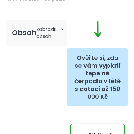
Obsah
Ověřte si, zda
se vám vyplatí
tepelné
čerpadlo v létě
s dotací až 150
000 Kč