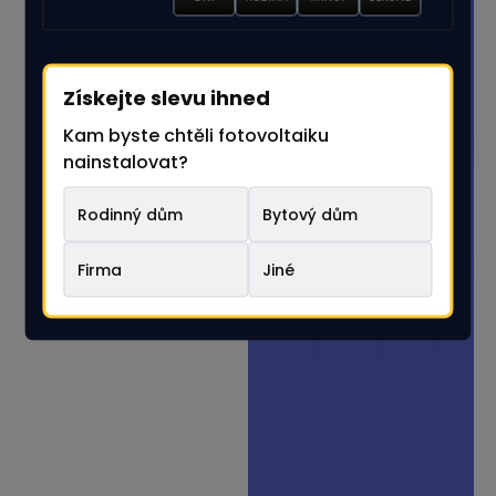
1-2
3-4
Získejte slevu ihned
Kam byste chtěli fotovoltaiku
nainstalovat?
5+
Nelze určit
Rodinný dům
Bytový dům
Firma
Jiné
Výběrem řešení automaticky
pokračujete na další krok