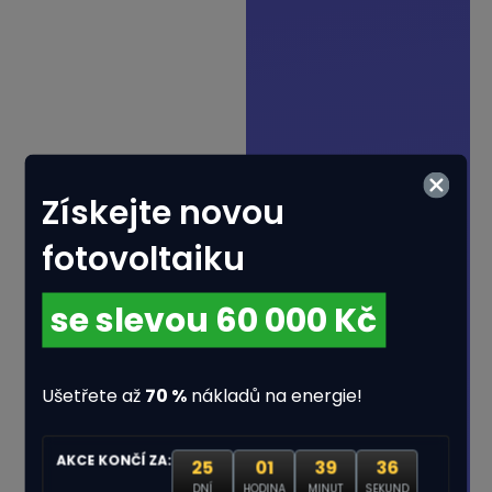
Získejte novou
28% Vyplněno
fotovoltaiku
se slevou 60 000 Kč
Kolik osob žije ve vaší
domácnosti?
Ušetřete až
70 %
nákladů na energie!
AKCE KONČÍ ZA:
25
01
39
35
DNÍ
HODINA
MINUT
SEKUND