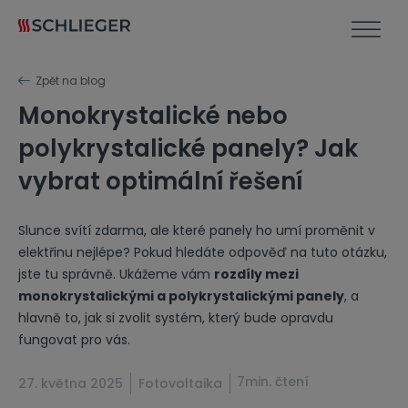
Zpět na blog
Monokrystalické nebo
polykrystalické panely? Jak
vybrat optimální řešení
Slunce svítí zdarma, ale které panely ho umí proměnit v
elektřinu nejlépe? Pokud hledáte odpověď na tuto otázku,
jste tu správně. Ukážeme vám
rozdíly mezi
monokrystalickými a polykrystalickými panely
, a
hlavně to, jak si zvolit systém, který bude opravdu
fungovat pro vás.
7min. čtení
27. května 2025
Fotovoltaika