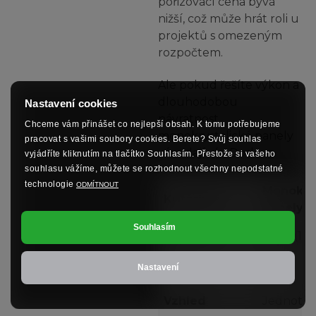
pořizovací cena bývá
nižší, což může hrát roli u
projektů s omezeným
rozpočtem.
Ale pokud řešíte výkon a
dlouhodobou
Nastavení cookies
návratnost,
Chceme vám přinášet co nejlepší obsah. K tomu potřebujeme
monokrystalické panely
pracovat s vašimi soubory cookies. Berete? Svůj souhlas
vám dají víc. Doslova.
vyjádříte kliknutím na tlačítko Souhlasím. Přestože si vašeho
souhlasu vážíme, můžete se rozhodnout všechny nepodstatné
technologie
ODMÍTNOUT
Monokrys
Kritérium
panely
Souhlasím
Účinnost
Vyšší (18
Cena
Vyšší
Nastavení
Vzhled
Jednotný